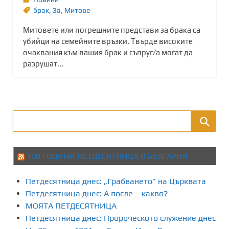
брак
,
Зa
,
Митове
Митовете или погрешните представи за брака са
убийци на семейните връзки. Твърде високите
очаквания към вашия брак и съпруг/а могат да
разрушат...
100 ГОДИНИ ПЕТДЕСЯТНИЦА В БЪЛГАРИЯ
Петдесятница днес: „Грабването” на Църквата
Петдесятница днес: А после – какво?
МОЯТА ПЕТДЕСЯТНИЦА
Петдесятница днес: Пророческото служение днес