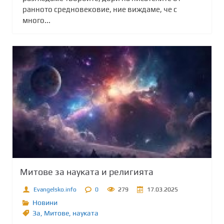
ранното средновековие, ние виждаме, че с
много...
Митове за науката и религията
Evangelsko.info
0
279
17.03.2025
Новини
Зa
,
Митове
,
науката