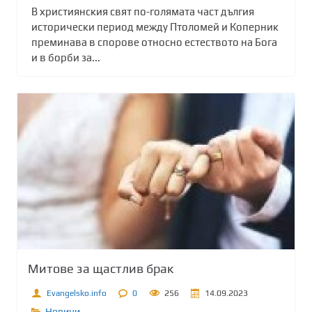
В християнския свят по-голямата част дългия
исторически период между Птоломей и Коперник
преминава в спорове относно естеството на Бога
и в борби за...
Митове за щастлив брак
Evangelsko.info
0
256
14.09.2023
Новини