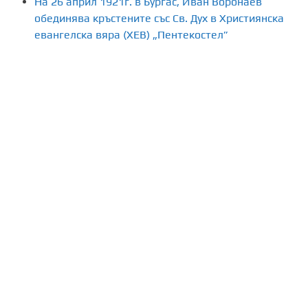
На 26 април 1921г. в Бургас, Иван Воронаев
обединява кръстените със Св. Дух в Християнска
евангелска вяра (ХЕВ) „Пентекостел”