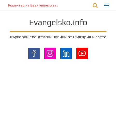
П
Коментар на Евангелието за 28 януари 2023 г. от отец Йоан Ха
р
е
Evangelsko.info
м
и
н
църковни евангелски новини от България и света
е
т
е
к
ъ
м
о
с
н
о
в
н
о