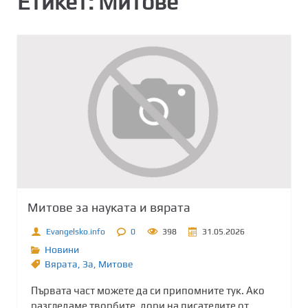
Етикет:
Митове
Митове за науката и вярата
Evangelsko.info
0
398
31.05.2026
Новини
Вярата
,
Зa
,
Митове
Първата част можете да си припомните тук. Ако
разгледаме творбите, дори на писателите от