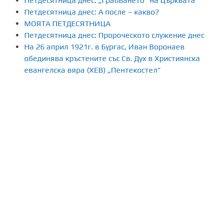
Петдесятница днес: „Грабването” на Църквата
я
Петдесятница днес: А после – какво?
МОЯТА ПЕТДЕСЯТНИЦА
н
Петдесятница днес: Пророческото служение днес
На 26 април 1921г. в Бургас, Иван Воронаев
е
обединява кръстените със Св. Дух в Християнска
н
евангелска вяра (ХЕВ) „Пентекостел”
а
п
у
б
л
и
к