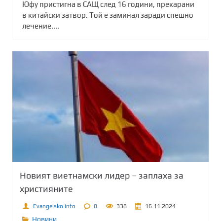
Юфу пристигна в САЩ след 16 години, прекарани
в китайски затвор. Той е заминал заради спешно
лечение....
Новият виетнамски лидер – заплаха за
християните
Evangelsko.info
0
338
16.11.2024
Новини