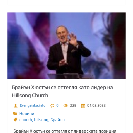
Брайън Хюстън се оттегля като лидер на
Hillsong Church
Evangelsko.info
0
329
01.02.2022
Новини
church
,
hillsong
,
Брайън
Брайън Хюстън се оттегля от лидерската позиция