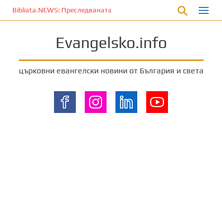
П
Bibliata.NEWS: Преследваната църква [4 декември 2025]
р
е
Evangelsko.info
м
и
н
църковни евангелски новини от България и света
е
т
е
к
ъ
м
о
с
н
о
в
н
о