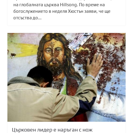
на глобалната църква Hillsong. По време на
богослужението в неделя Хюстън заяви, че ще
отсъства до...
Църковен лидер е наръган с нож