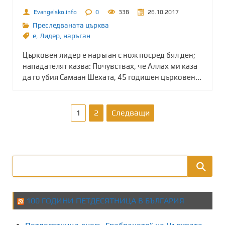
Evangelsko.info
0
338
26.10.2017
Преследваната църква
е
,
Лидер
,
наръган
Църковен лидер е наръган с нож посред бял ден;
нападателят казва: Почувствах, че Аллах ми каза
да го убия Самаан Шехата, 45 годишен църковен...
Р
1
2
Следващи
а
з
д
е
100 ГОДИНИ ПЕТДЕСЯТНИЦА В БЪЛГАРИЯ
л