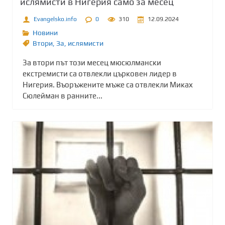
ислямисти в Нигерия само за месец
Evangelsko.info
0
310
12.09.2024
Новини
Втори
,
Зa
,
ислямисти
За втори път този месец мюсюлмански
екстремисти са отвлекли църковен лидер в
Нигерия. Въоръжените мъже са отвлекли Миках
Сюлейман в ранните...