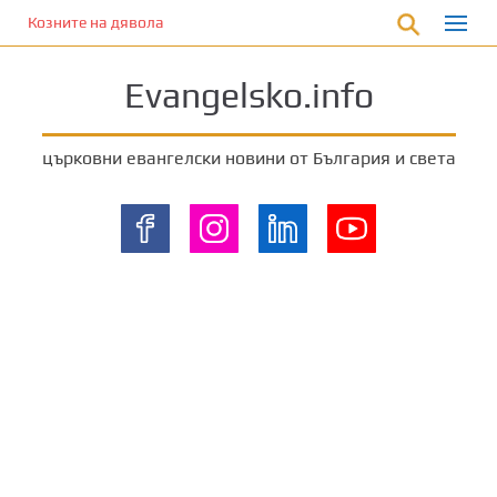
П
Козните на дявола
р
е
Evangelsko.info
м
и
н
църковни евангелски новини от България и света
е
т
е
к
ъ
м
о
с
н
о
в
н
о