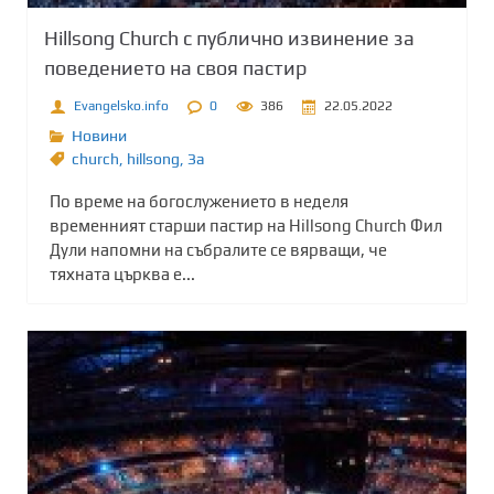
Hillsong Church с публично извинение за
поведението на своя пастир
Evangelsko.info
0
386
22.05.2022
Новини
church
,
hillsong
,
Зa
По време на богослужението в неделя
временният старши пастир на Hillsong Church Фил
Дули напомни на събралите се вярващи, че
тяхната църква е...