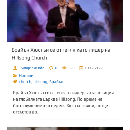
Брайън Хюстън се оттегля като лидер на
Hillsong Church
Evangelsko.info
0
329
01.02.2022
Новини
church
,
hillsong
,
Брайън
Брайън Хюстън се оттегля от лидерската позиция
на глобалната църква Hillsong. По време на
богослужението в неделя Хюстън заяви, че ще
отсъства до...