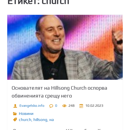
Етикет:
church
Основателят на Hillsong Church оспорва
обвиненията срещу него
Evangelsko.info
0
248
10.02.2023
Новини
church
,
hillsong
,
на