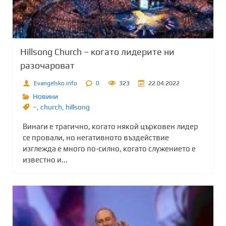
Hillsong Church – когато лидерите ни
разочароват
Evangelsko.info
0
323
22.04.2022
Новини
–
,
church
,
hillsong
Винаги е трагично, когато някой църковен лидер
се провали, но негативното въздействие
изглежда е много по-силно, когато служението е
известно и...