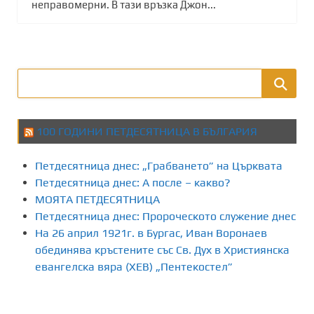
неправомерни. В тази връзка Джон...
100 ГОДИНИ ПЕТДЕСЯТНИЦА В БЪЛГАРИЯ
Петдесятница днес: „Грабването” на Църквата
Петдесятница днес: А после – какво?
МОЯТА ПЕТДЕСЯТНИЦА
Петдесятница днес: Пророческото служение днес
На 26 април 1921г. в Бургас, Иван Воронаев
обединява кръстените със Св. Дух в Християнска
евангелска вяра (ХЕВ) „Пентекостел”