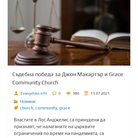
Съдебна победа за Джон Макартър и Grace
Community Church
Evangelsko.info
0
380
13.07.2021
Новини
church
,
community
,
grace
Властите в Лос Анджелис са принудени да
признаят, че налаганите на църквите
ограничения по време на пандемията, са