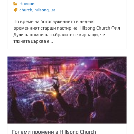
Новини
church
,
hillsong
,
Зa
По време на богослужението в неделя
временният старши пастир на Hillsong Church Фил
Дули напомни на събралите се вярващи, че
тяхната църква е...
Големи промени в Hillsong Church