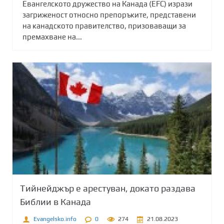
Евангелското дружество на Канада (EFC) изрази
загриженост относно препоръките, представени
на канадското правителство, призоваващи за
премахване на...
Тийнейджър е арестуван, докато раздава
Библии в Канада
Evangelsko.info
0
274
21.08.2023