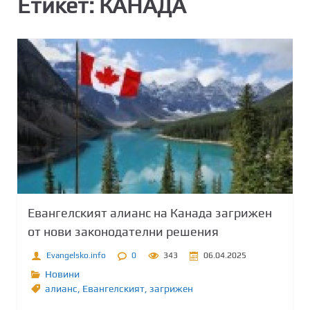
Етикет:
КАНАДА
Евангелският алианс на Канада загрижен
от нови законодателни решения
Evangelsko.info
0
343
06.04.2025
Новини
алианс
,
Евангелският
,
загрижен