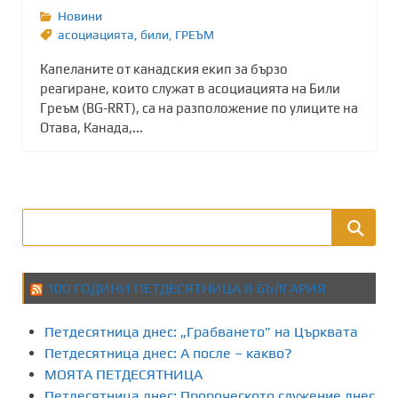
Новини
асоциацията
,
били
,
ГРЕЪМ
Капеланите от канадския екип за бързо
реагиране, които служат в асоциацията на Били
Греъм (BG-RRT), са на разположение по улиците на
Отава, Канада,...
100 ГОДИНИ ПЕТДЕСЯТНИЦА В БЪЛГАРИЯ
Петдесятница днес: „Грабването” на Църквата
Петдесятница днес: А после – какво?
МОЯТА ПЕТДЕСЯТНИЦА
Петдесятница днес: Пророческото служение днес