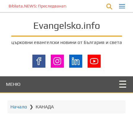
П
Bibliata.NEWS: Преследваната църква [7 август 2026]
р
е
Evangelsko.info
м
и
н
църковни евангелски новини от България и света
е
т
е
к
ъ
м
МЕНЮ
о
с
н
Начало
❯
КАНАДА
о
в
н
о