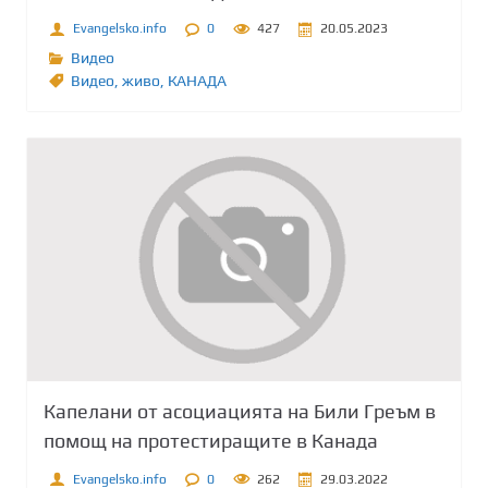
Evangelsko.info
0
427
20.05.2023
Видео
Видео
,
живо
,
КАНАДА
Капелани от асоциацията на Били Греъм в
помощ на протестиращите в Канада
Evangelsko.info
0
262
29.03.2022