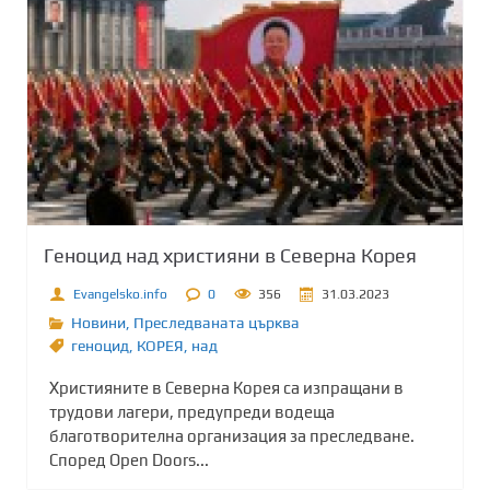
Геноцид над християни в Северна Корея
Evangelsko.info
0
356
31.03.2023
Новини
,
Преследваната църква
геноцид
,
КОРЕЯ
,
над
Християните в Северна Корея са изпращани в
трудови лагери, предупреди водеща
благотворителна организация за преследване.
Според Open Doors...