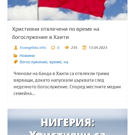
Християни отвлечени по време на
богослужение в Хаити
Evangelsko.info
0
235
13.04.2023
Новини
богослужение
,
време
,
на
Членове на банда в Хаити са отвлекли трима
вярващи, докато напускали църквата след
неделното богослужение. Според местните медии
семейна...