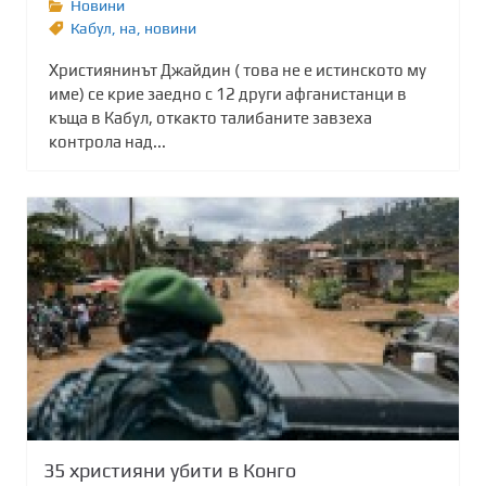
Новини
Кабул
,
на
,
новини
Християнинът Джайдин ( това не е истинското му
име) се крие заедно с 12 други афганистанци в
къща в Кабул, откакто талибаните завзеха
контрола над...
35 християни убити в Конго