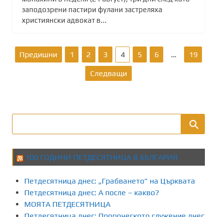
заподозрени пастири фулани застреляха
християнски адвокат в...
Р
Предишни
1
2
3
4
5
6
…
19
а
Следващи
з
д
е
л
100 ГОДИНИ ПЕТДЕСЯТНИЦА В БЪЛГАРИЯ
я
Петдесятница днес: „Грабването” на Църквата
н
Петдесятница днес: А после – какво?
МОЯТА ПЕТДЕСЯТНИЦА
е
Петдесятница днес: Пророческото служение днес