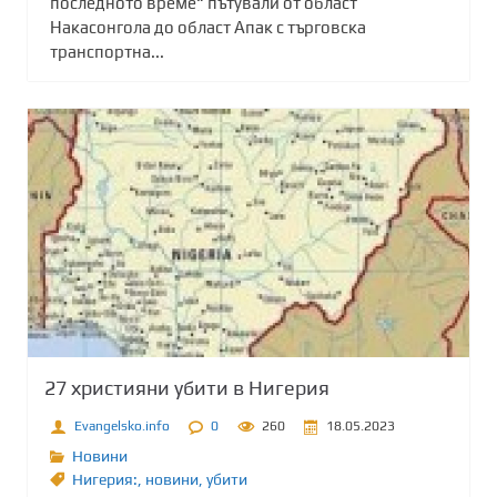
последното време“ пътували от област
Накасонгола до област Апак с търговска
транспортна...
27 християни убити в Нигерия
Evangelsko.info
0
260
18.05.2023
Новини
Нигерия:
,
новини
,
убити