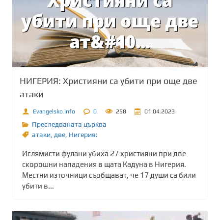
НИГЕРИЯ: Християни са убити при още две
атаки
Evangelsko.info
0
258
01.04.2023
Преследваната църква
атаки
,
две
,
Нигерия:
Ислямисти фулани убиха 27 християни при две
скорошни нападения в щата Кадуна в Нигерия.
Местни източници съобщават, че 17 души са били
убити в...