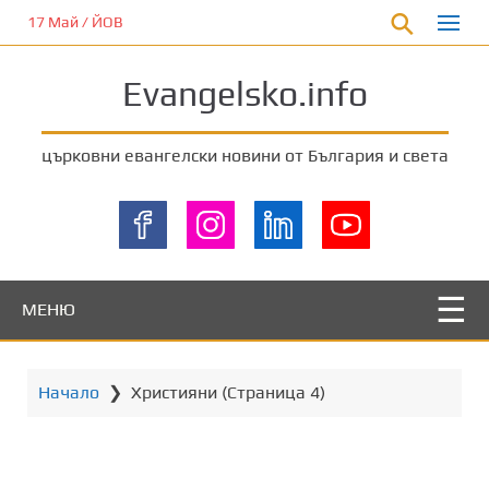
П
17 Май / ЙОВ
р
е
Evangelsko.info
м
и
н
църковни евангелски новини от България и света
е
т
е
к
ъ
м
МЕНЮ
о
с
н
Начало
❯
Християни
(Страница 4)
о
в
н
о