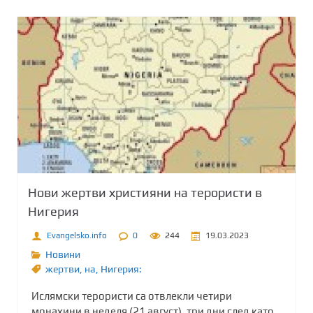
Нови жертви християни на терористи в
Нигерия
Evangelsko.info
0
244
19.03.2023
Новини
жертви
,
на
,
Нигерия:
Ислямски терористи са отвлекли четири
монахини в неделя (21 август), три дни след като