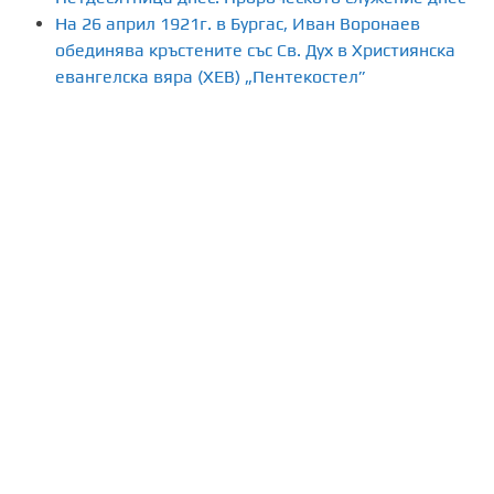
На 26 април 1921г. в Бургас, Иван Воронаев
н
обединява кръстените със Св. Дух в Християнска
а
евангелска вяра (ХЕВ) „Пентекостел”
п
у
б
л
и
к
а
ц
и