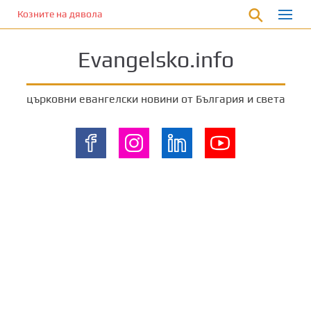
П
Козните на дявола
р
е
Evangelsko.info
м
и
н
църковни евангелски новини от България и света
е
т
е
к
ъ
м
о
с
н
о
в
н
о