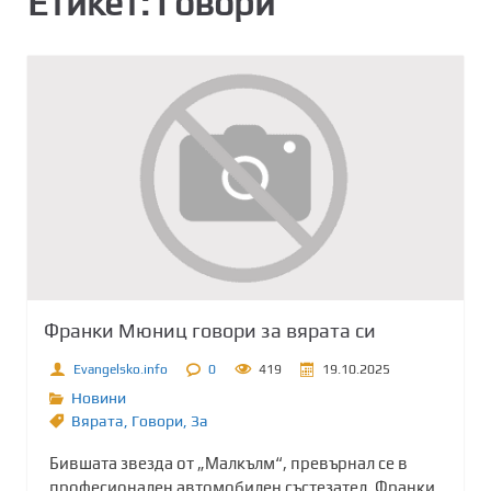
Етикет:
Говори
Франки Мюниц говори за вярата си
Evangelsko.info
0
419
19.10.2025
Новини
Вярата
,
Говори
,
Зa
Бившата звезда от „Малкълм“, превърнал се в
професионален автомобилен състезател, Франки