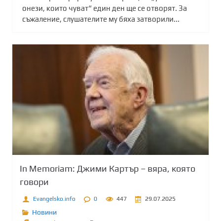
онези, които чуват“ един ден ще се отворят. За
съжаление, слушателите му бяха затворили...
In Memoriam: Джими Картър – вяра, която
говори
Evangelsko.info
0
447
29.07.2025
Новини