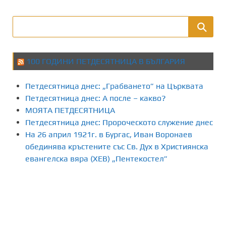
з
д
е
100 ГОДИНИ ПЕТДЕСЯТНИЦА В БЪЛГАРИЯ
л
Петдесятница днес: „Грабването” на Църквата
я
Петдесятница днес: А после – какво?
МОЯТА ПЕТДЕСЯТНИЦА
н
Петдесятница днес: Пророческото служение днес
На 26 април 1921г. в Бургас, Иван Воронаев
е
обединява кръстените със Св. Дух в Християнска
н
евангелска вяра (ХЕВ) „Пентекостел”
а
п
у