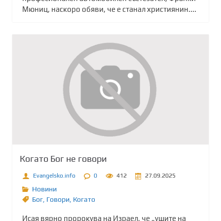
Мюниц, наскоро обяви, че е станал християнин....
Когато Бог не говори
Evangelsko.info
0
412
27.09.2025
Новини
Бог
,
Говори
,
Когато
Исая вярно пророкува на Израел, че „ушите на