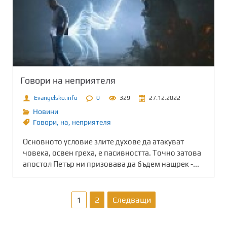
Говори на неприятеля
Evangelsko.info
0
329
27.12.2022
Новини
Говори
,
на
,
неприятеля
Основното условие злите духове да атакуват
човека, освен греха, е пасивността. Точно затова
апостол Петър ни призовава да бъдем нащрек -...
Р
1
2
Следващи
а