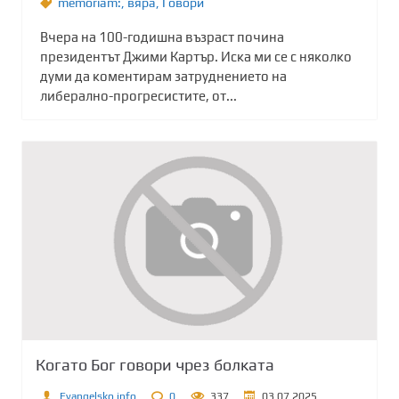
memoriam:
,
вяра
,
Говори
Вчера на 100-годишна възраст почина
президентът Джими Картър. Иска ми се с няколко
думи да коментирам затруднението на
либерално-прогресистите, от...
Когато Бог говори чрез болката
Evangelsko.info
0
337
03.07.2025