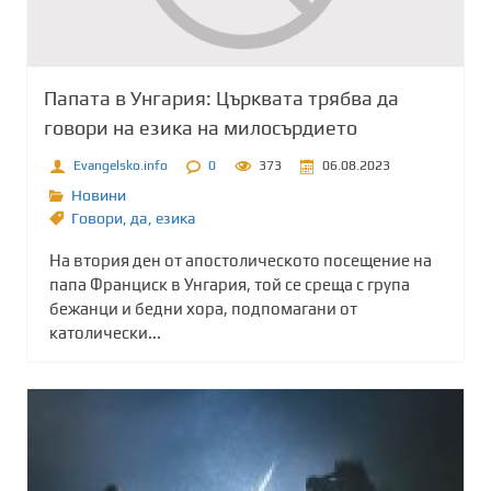
Папата в Унгария: Църквата трябва да
говори на езика на милосърдието
Evangelsko.info
0
373
06.08.2023
Новини
Говори
,
да
,
езика
На втория ден от апостолическото посещение на
папа Франциск в Унгария, той се среща с група
бежанци и бедни хора, подпомагани от
католически...