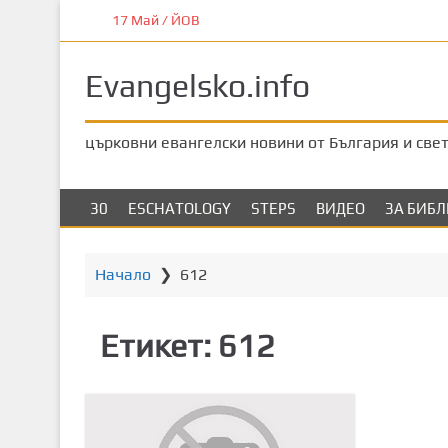
П
17 Май / ЙОВ
р
е
Evangelsko.info
м
и
н
църковни евангелски новини от България и све
е
т
е
30
ESCHATOLOGY
STEPS
ВИДЕО
ЗА БИБ
к
ъ
м
Начало
❯
612
о
с
Етикет:
612
н
о
в
н
о