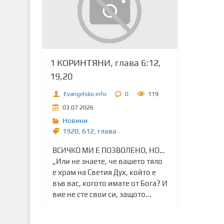
т
о
с
ъ
д
1 КОРИНТЯНИ, глава 6:12,
ъ
19,20
р
ж
Evangelsko.info
0
119
а
03.07.2026
н
Новини
и
1920
,
612
,
глава
е
ВСИЧКО МИ Е ПОЗВОЛЕНО, НО…
„Или не знаете, че вашето тяло
е храм на Светия Дух, който е
във вас, когото имате от Бога? И
вие не сте свои си, защото...