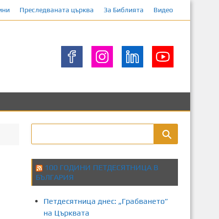
ини
Преследваната църква
За Библията
Видео
100 ГОДИНИ ПЕТДЕСЯТНИЦА В
БЪЛГАРИЯ
Петдесятница днес: „Грабването”
на Църквата