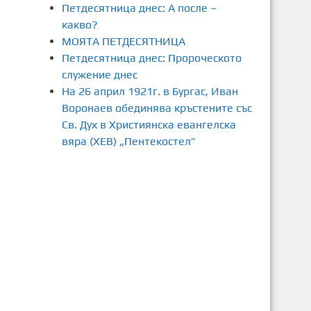
Петдесятница днес: А после –
какво?
МОЯТА ПЕТДЕСЯТНИЦА
Петдесятница днес: Пророческото
служение днес
На 26 април 1921г. в Бургас, Иван
Воронаев обединява кръстените със
Св. Дух в Християнска евангелска
вяра (ХЕВ) „Пентекостел”