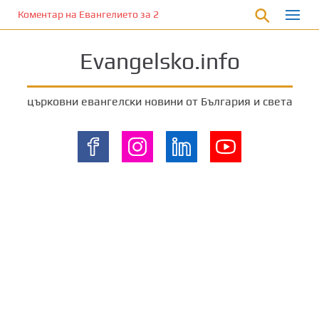
П
Коментар на Евангелието за 28 януари 2023 г. от отец Йоан Ха
р
е
Evangelsko.info
м
и
н
църковни евангелски новини от България и света
е
т
е
к
ъ
м
о
с
н
о
в
н
о