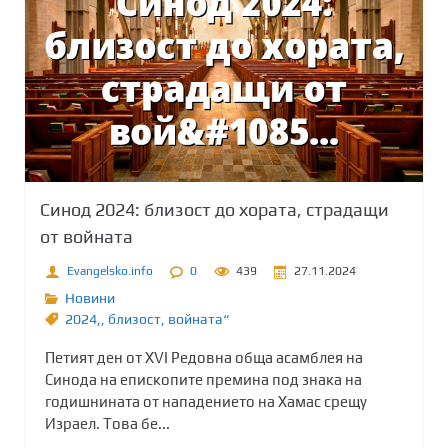
Синод 2024: близост до хората, страдащи
от войната
Evangelsko.info
0
439
27.11.2024
Новини
2024,
,
близост
,
войната“
Петият ден от XVI Редовна обща асамблея на
Синода на епископите премина под знака на
годишнината от нападението на Хамас срещу
Израел. Това бе...