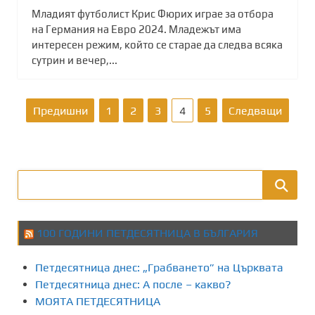
Младият футболист Крис Фюрих играе за отбора
на Германия на Евро 2024. Младежът има
интересен режим, който се старае да следва всяка
сутрин и вечер,...
Р
Предишни
1
2
3
4
5
Следващи
а
з
д
е
100 ГОДИНИ ПЕТДЕСЯТНИЦА В БЪЛГАРИЯ
л
Петдесятница днес: „Грабването” на Църквата
я
Петдесятница днес: А после – какво?
МОЯТА ПЕТДЕСЯТНИЦА
н