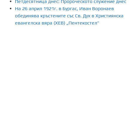
Петдесятница днес: Пророческото служение днес
На 26 април 1921г. в Бургас, Иван Воронаев
е
обединява кръстените със Св. Дух в Християнска
н
евангелска вяра (ХЕВ) „Пентекостел”
а
п
у
б
л
и
к
а
ц