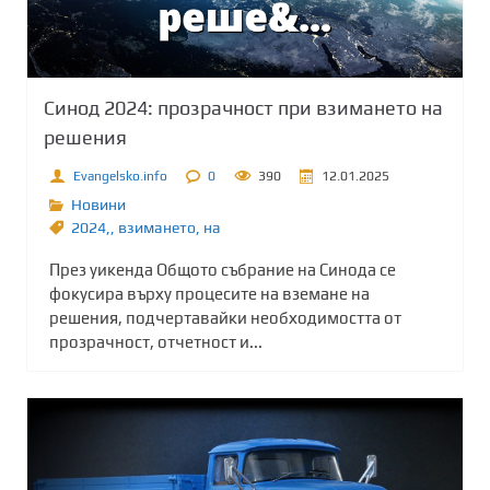
Синод 2024: прозрачност при взимането на
решения
Evangelsko.info
0
390
12.01.2025
Новини
2024,
,
взимането
,
на
През уикенда Общото събрание на Синода се
фокусира върху процесите на вземане на
решения, подчертавайки необходимостта от
прозрачност, отчетност и...