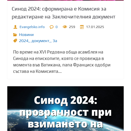
Синод 2024: сформирана е Комисия за
редактиране на Заключителния документ
Evangelsko.info
0
259
17.01.2025
Новини
2024,
,
документ,
,
Зa
По време на XVI Редовна обща асамблея на
Синода на епископите, която се провежда в
момента във Ватикана, папа Франциск одобри
състава на Комисията...