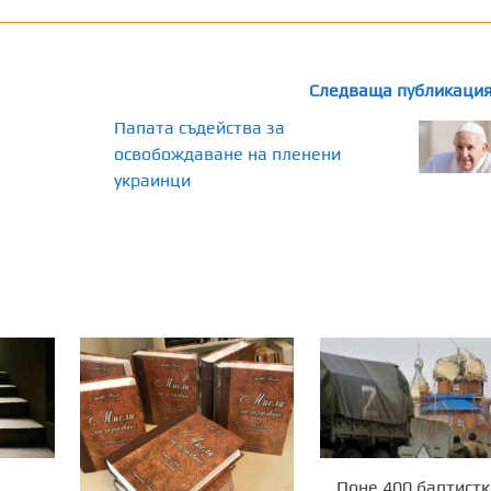
Следваща публикаци
Папата съдейства за
освобождаване на пленени
украинци
Поне 400 баптистк