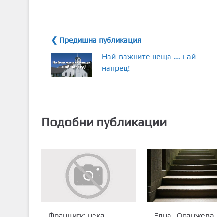
❮ Предишна публикация
Най-важните неща …. най-
напред!
Подобни публикации
Франциск: нека
Една „Оранжева