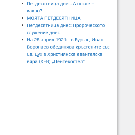
Петдесятница днес: А после –
какво?
МОЯТА ПЕТДЕСЯТНИЦА
Петдесятница днес: Пророческото
служение днес
На 26 април 1921г. в Бургас, Иван
Воронаев обединява кръстените със
Св. Дух в Християнска евангелска
вяра (ХЕВ) „Пентекостел”