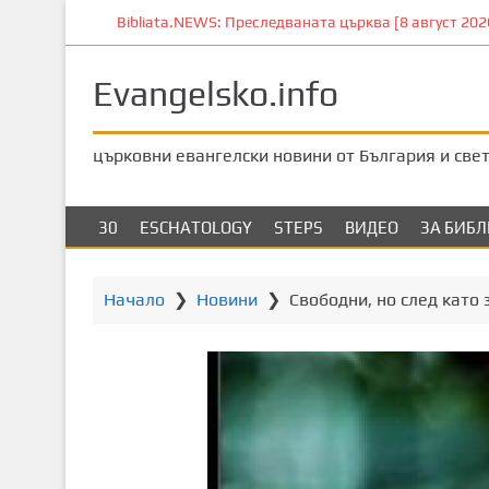
П
Bibliata.NEWS: Преследваната църква [8 август 2026]
р
е
Evangelsko.info
м
и
н
църковни евангелски новини от България и све
е
т
е
30
ESCHATOLOGY
STEPS
ВИДЕО
ЗА БИБ
к
ъ
м
Начало
❯
Новини
❯
Свободни, но след като
о
с
н
о
в
н
о