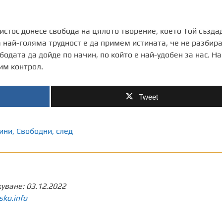
истос донесе свобода на цялото творение, което Той създа
 най-голяма трудност е да примем истината, че не разбир
одата да дойде по начин, по който е най-удобен за нас. На
бим контрол.
Tweet
ини
,
Свободни
,
след
куване:
03.12.2022
sko.info