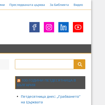
ини
Преследваната църква
За Библията
Видео
100 ГОДИНИ ПЕТДЕСЯТНИЦА В
БЪЛГАРИЯ
Петдесятница днес: „Грабването”
на Църквата