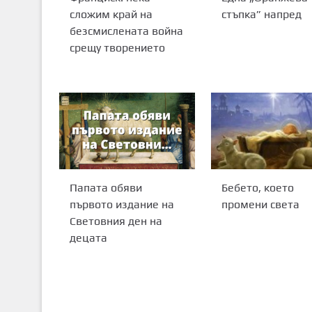
сложим край на
стъпка” напред
безсмислената война
срещу творението
Папата обяви
Бебето, което
първото издание на
промени света
Световния ден на
децата