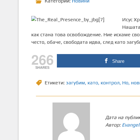
Категории:
Новини
Исус Хр
Нашата
как стана това освобождение. Ние искаме своб
често, обаче, свободата идва, след като загу
266
Share
SHARES
Етикети:
загубим
,
като
,
контрол
,
Но
,
нов
Дата на публи
Автор:
Evangel