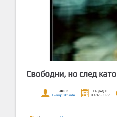
т
о
с
ъ
д
ъ
р
ж
а
н
и
Свободни, но след кат
е
АВТОР
СЪЗДАДЕН
03.12.2022
Evangelsko.info