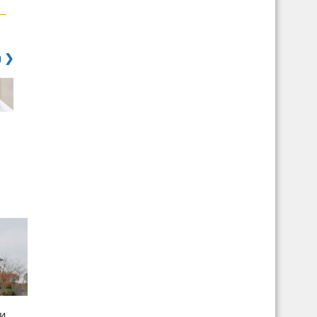
я ❯
и