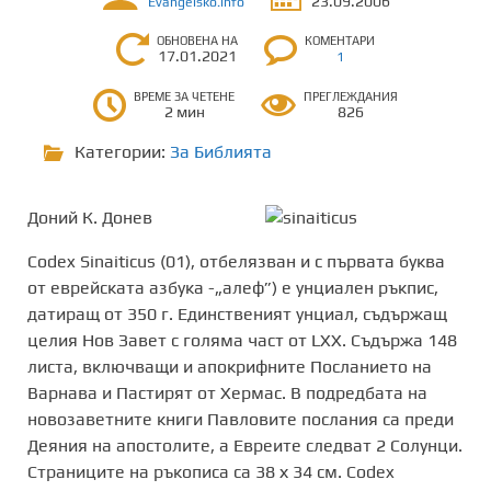
23.09.2006
Evangelsko.info
ОБНОВЕНА НА
КОМЕНТАРИ
17.01.2021
1
ВРЕМЕ ЗА ЧЕТЕНЕ
ПРЕГЛЕЖДАНИЯ
2 мин
826
Категории:
За Библията
Доний К. Донев
Codex Sinaiticus (01), отбелязван и с първата буква
от еврейската азбука -„алеф”) е унциален ръкпис,
датиращ от 350 г. Единственият унциал, съдържащ
целия Нов Завет с голяма част от LXX. Съдържа 148
листа, включващи и апокрифните Посланието на
Варнава и Пастирят от Хермас. В подредбата на
новозаветните книги Павловите послания са преди
Деяния на апостолите, а Евреите следват 2 Солунци.
Страниците на ръкописа са 38 х 34 см. Codex