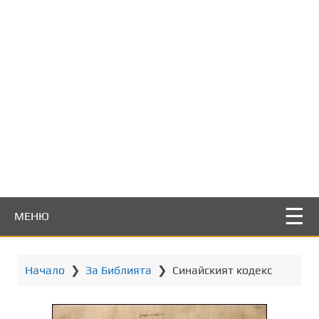
т
о
с
ъ
д
ъ
р
ж
а
н
и
е
МЕНЮ
Начало
❯
За Библията
❯
Синайският кодекс