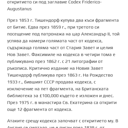
откритието си под заглавие Codex Friderico-
Augustanus
През 1853 г. Тишендорф купува два къси фрагмента
от Битие. Едва през 1859 г., при третото си
посещение под патронажа на цар Александър II, той
успява да намери голямата част от кодекса,
съдържаща голяма част от Стария Завет и целия
Нов Завет. Факсимиле на кодекса в четири тома е
публикувано през 1862 г. с 21 литографии от
ръкописа. Критично издание на Новия Завет
Тишендорф публикува през 1863 г. На Рождество
1933 г., бившият СССР продава кодекса, с
изключение на пет фрагмента, на Британската
библиотека за £100,000 където е изложен и днес.
През 1975 г. в манастира Св. Екатерина са открити
още 12 фрагмента от кодекса.
Атаките срещу кодекса започват с откритието му. В
Англия се смятало, че е писан през 1839 г. от