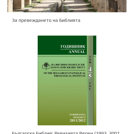
За превеждането на Библията
Българска Библия: Ревизията Верен (1993, 2001,