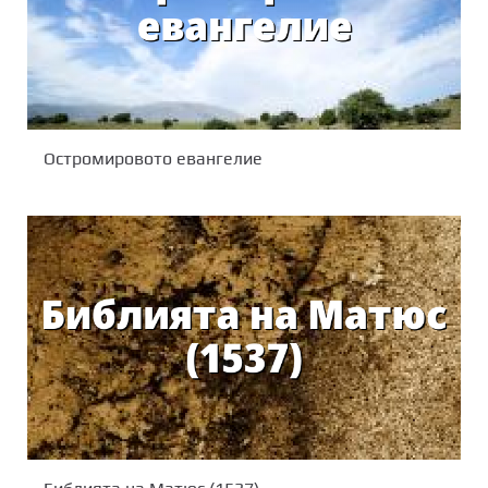
Остромировото евангелие