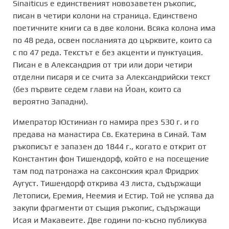
Sinaiticus е единственият новозаветен ръкопис,
писан в четири колони на страница. Единствено
поетичните книги са в две колони. Всяка колона има
по 48 реда, освен посланията до църквите, които са
с по 47 реда. Текстът е без акценти и пунктуация.
Писан е в Александрия от три или дори четири
отделни писаря и се счита за Александрийски текст
(без първите седем глави на Йоан, които са
вероятно Западни).
Имепратор Юстиниан го намира през 530 г. и го
предава на манастира Св. Екатерина в Синай. Там
ръкописът е запазен до 1844 г., когато е открит от
Константин фон Тишендорф, който е на посещение
там под патронажа на саксонския крал Фридрих
Аугуст. Тишендорф открива 43 листа, съдържащи
Летописи, Еремия, Неемия и Естир. Той не успява да
закупи фрагменти от същия ръкопис, съдържащи
Исая и Макавеите. Две години по-късно публикува