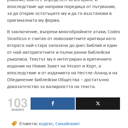
впоследствие ще направи поредица от пътувания,
за да открие остатъците му и да го възстанови в
оригиналната му форма.
В заключение, въпреки многобройните атаки, Codex
Sinaiticus е считан от новозаветните критици като
втората най-стара запазена до днес Библия и един
от най-авторитетните и пълни ранни библейски
ръкописи. Текстът му е интегриран в критичните
издания на Новия Завет на Уескот и Хорт, а
впоследствие и от изданията на Нестле-Аланд и на
Обединение Библейски Общества – достатъчно
доказателство за валидността на текста.
103
SHARES
Етикети:
кодекс
,
Синайският