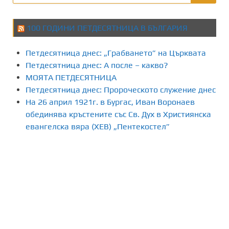
100 ГОДИНИ ПЕТДЕСЯТНИЦА В БЪЛГАРИЯ
Петдесятница днес: „Грабването” на Църквата
Петдесятница днес: А после – какво?
МОЯТА ПЕТДЕСЯТНИЦА
Петдесятница днес: Пророческото служение днес
На 26 април 1921г. в Бургас, Иван Воронаев
обединява кръстените със Св. Дух в Християнска
евангелска вяра (ХЕВ) „Пентекостел”