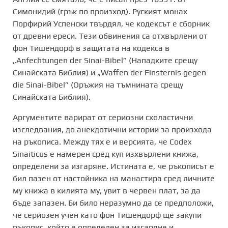
Симонидий (грък по произход). Руският монах
Порфирий Успенски твърдял, че кодексът е сборник
от древни ереси. Тези обвинения са отхвърлени от
фон Тишендорф в защитата на кодекса в
„Anfechtungen der Sinai-Bibel” (Нападките срещу
Синайската Библия) и „Waffen der Finsternis gegen
die Sinai-Bibel” (Оръжия на тъмнината срещу
Синайската Библия).
Аргументите варират от сериозни схоластични
изследвания, до анекдотични истории за произхода
на ръкописа. Между тях е и версията, че Codex
Sinaiticus е намерен сред куп изхвърлени книжа,
определени за изгаряне. Истината е, че ръкописът е
бил пазен от настойника на манастира сред личните
му книжа в килията му, увит в червен плат, за да
бъде запазен. Би било неразумно да се предположи,
че сериозен учен като фон Тишендорф ще закупи
ръкопис, който е определен за изгаряне и