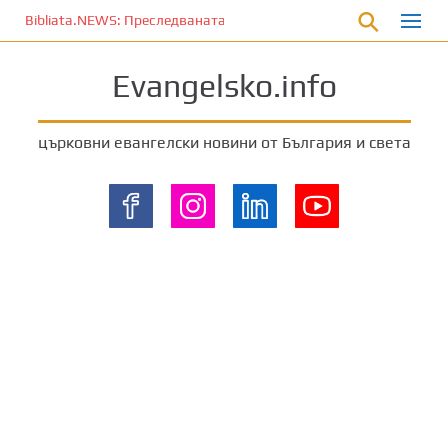
П
Bibliata.NEWS: Преследваната църква [9 август 2026]
р
е
Evangelsko.info
м
и
н
църковни евангелски новини от България и света
е
т
е
к
ъ
м
о
с
н
о
в
н
о