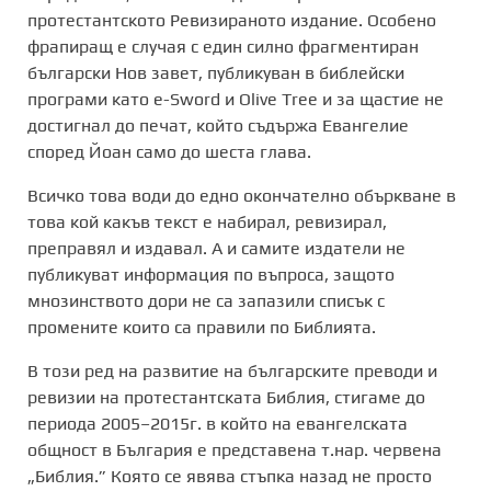
протестантското Ревизираното издание. Особено
фрапиращ е случая с един силно фрагментиран
български Нов завет, публикуван в библейски
програми като e-Sword и Olive Tree и за щастие не
достигнал до печат, който съдържа Евангелие
според Йоан само до шеста глава.
Всичко това води до едно окончателно объркване в
това кой какъв текст е набирал, ревизирал,
преправял и издавал. А и самите издатели не
публикуват информация по въпроса, защото
мнозинството дори не са запазили списък с
промените които са правили по Библията.
В този ред на развитие на българските преводи и
ревизии на протестантската Библия, стигаме до
периода 2005–2015г. в който на евангелската
общност в България е представена т.нар. червена
„Библия.” Която се явява стъпка назад не просто