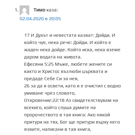
Тимо
каза:
02.04.2020 в 20:05
17 И Духът и невестата казват: Дойди. И
който чуе, нека рече: Дойди. И който е
жаден нека дойде. Който иска, нека вземе
даром водата на живота.
Ефесяни 5:25 Мъже, любете жените си
както и Христос възлюби църквата и
предаде Себе Си за нея,
26 за да я освети, като я е очистил с водно
умиване чрез словото,
Откровение:22:18 Аз свидетелствувам на
всекиго, който слуша думите на
пророчеството в тая книга: Ако някой
притури на тях, Бог ще притури върху него
язвите, написани в тая книга,