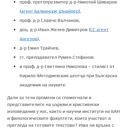
проф. протопрезвитер д-р Николай Шиваров
(
агент Балкански; Шнайдер
),
проф. д-р Славчо Вълчанов,
доц. д-р Иван Желев Димитров (
СС агент
Ангелов
),
д-р Емил Трайчев,
ст. преподавател Румен Стефанов
и проф. д-р Светлина Николова – стилист от
Кирило-Методиевския център при Българска
академия на науките.
Дали за тези промени са спомогнали и
представителите на църкви и християнски
изповедания у нас, както и научни институти на БАН
и филологическите факултети, които участват в
прегледа на готовите текстове? Има ли връзка с