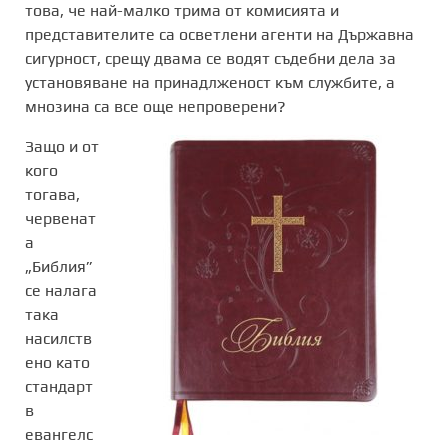
това, че най-малко трима от комисията и
представителите са осветлени агенти на Държавна
сигурност, срещу двама се водят съдебни дела за
установяване на принадлженост към службите, а
мнозина са все още непроверени?
Защо и от
кого
тогава,
червенат
а
„Библия”
се налага
така
насилств
ено като
стандарт
в
евангелс