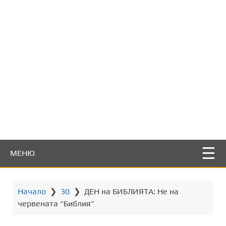
т
о
с
ъ
д
ъ
р
ж
а
н
и
е
МЕНЮ
Начало
❯
30
❯
ДЕН на БИБЛИЯТА: Не на
червената “Библия”