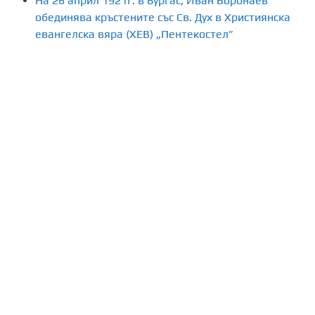
На 26 април 1921г. в Бургас, Иван Воронаев
обединява кръстените със Св. Дух в Християнска
евангелска вяра (ХЕВ) „Пентекостел”