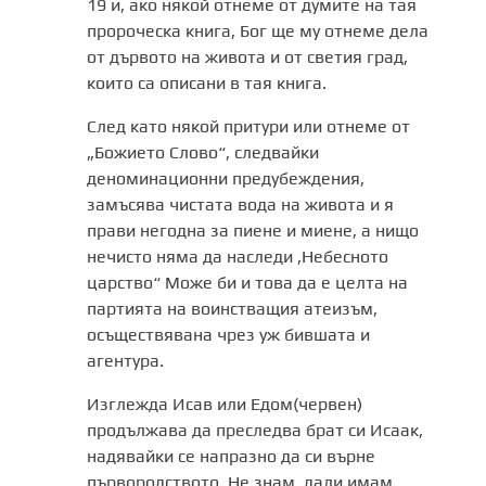
19 и, ако някой отнеме от думите на тая
пророческа книга, Бог ще му отнеме дела
от дървото на живота и от светия град,
които са описани в тая книга.
След като някой притури или отнеме от
„Божието Слово“, следвайки
деноминационни предубеждения,
замъсява чистата вода на живота и я
прави негодна за пиене и миене, а нищо
нечисто няма да наследи ,Небесното
царство“ Може би и това да е целта на
партията на воинстващия атеизъм,
осъществявана чрез уж бившата и
агентура.
Изглежда Исав или Едом(червен)
продължава да преследва брат си Исаак,
надявайки се напразно да си върне
първородството. Не знам, дали имам