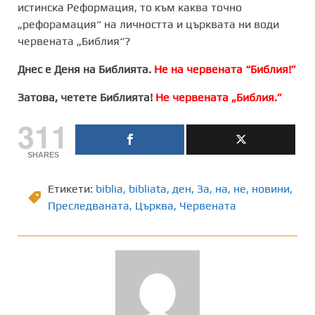
истинска Реформация, то към каква точно
„рефорамация“ на личността и църквата ни води
червената „Библия“?
Днес е Деня на Библията.
Не на червената “Библия!”
Затова, четете Библията!
Не червената „Библия.”
311
SHARES
Етикети:
biblia
,
bibliata
,
ден
,
Зa
,
на
,
не
,
новини
,
Преследваната
,
Църква
,
Червената