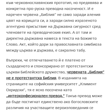
към черковнославянския прототип, но предявява и
конкретна про-руска преводна насоченост. И е
наречен червена „Библия” не само заради аления
цвят на корицата си, а заради силно изразеното
агентурно присъствие на Държавна сигурност сред
членовете на преводаческия екип. А от там и
директна държавна намеса в текста на Божието
Слово. Акт, който дори за православната симбиоза
между църква и държава, е сакрално табу.
Въпреки, че отпечатването й е платено от
създаденото и спонсорирано от протестантски
църкви Библейското дружество,
червената „Библия”
не е протестантска Библия
. В изданията на
страниците на софийския университет „Климент
Охридски”, тя е ясно посочена като
„интерконфесионален превод.”
Такъв превод може
да бъде постигнат единствено ако богословските
различия на участващите вероизповедания се