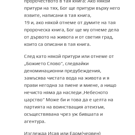
пророчеството в тая книга: Ако някой
притури на тях, Бог ще притури върху него
язвите, написани в тая книга,
19 и, ако някой отнеме от думите на тая
пророческа книга, Бог ще му отнеме дела
от дървото на живота и от светия град,
които са описани в тая книга.
След като някой притури или отнеме от
„Божието Слово“, следвайки
деноминационни предубеждения,
замъсява чистата вода на живота и я
прави негодна за пиене и миене, а нищо
нечисто няма да наследи ,Небесното
царство“ Може би и това да е целта на
партията на воинстващия атеизъм,
осъществявана чрез уж бившата и
агентура.
Изглежда Исав или Едом(червен)