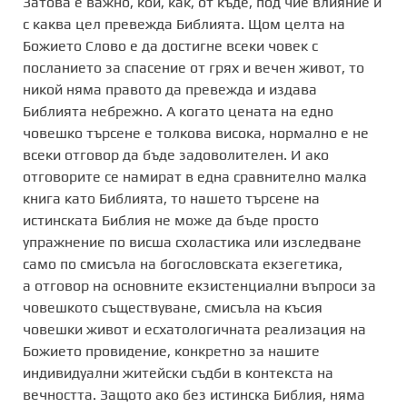
Затова е важно, кой, как, от къде, под чие влияние и
с каква цел превежда Библията.
Щом целта на
Божието Слово е да достигне всеки човек с
посланието за спасение от грях и вечен живот, то
никой няма правото да превежда и издава
Библията небрежно.
А когато цената на едно
човешко търсене е толкова висока, нормално е не
всеки отговор да бъде задоволителен. И ако
отговорите се намират в една сравнително малка
книга като Библията, то
нашето търсене на
истинската Библия не може да бъде просто
упражнение по висша схоластика или изследване
само по смисъла на богословската екзегетика,
а
отговор на основните екзистенциални въпроси за
човешкото съществуване, смисъла на късия
човешки живот и есхатологичната реализация на
Божието провидение, конкретно за нашите
индивидуални житейски съдби в контекста на
вечността.
Защото ако без истинска Библия, няма