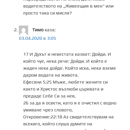
водителството на „Живеещия в мен“ или
просто така си мисля?
Тимо
каза:
03.04.2020 в 3:05
17 И Духът и невестата казват: Дойди. И
който чуе, нека рече: Дойди. И който е
жаден нека дойде. Който иска, нека вземе
даром водата на живота.
Ефесяни 5:25 Мъже, любете жените си
както и Христос възлюби църквата и
предаде Себе Си за нея,
26 за да я освети, като я е очистил с водно
умиване чрез словото,
Откровение:22:18 Аз свидетелствувам на
всекиго, който слуша думите на