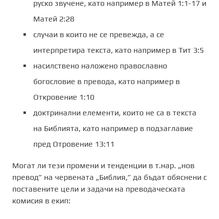
руско звучене, като например в Матей 1:1-17 и
Матей 2:28
случаи в които не се превежда, а се
интерпретира текста, като например в Тит 3:5
насилствено наложено православно
богословие в превода, като например в
Откровение 1:10
доктринални елементи, които не са в текста
на Библията, като например в подзаглавие
пред Отровение 13:11
Могат ли тези промени и тенденции в т.нар. „нов
превод” на червената „Библия,” да бъдат обяснени с
поставените цели и задачи на преводаческата
комисия в екип: