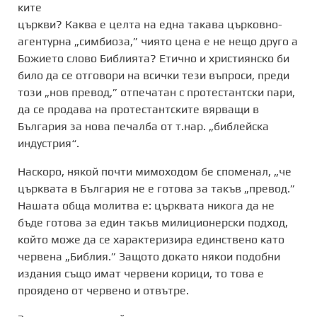
ките
църкви?
Каква е целта на една такава църковно-
агентурна „симбиоза,” чиято цена е не нещо друго а
Божието слово Библията?
Етично и християнско би
било да се отговори на всички тези въпроси, преди
този „нов превод,” отпечатан с протестантски пари,
да се продава на протестантските вярващи в
България за нова печалба от т.нар. „библейска
индустрия“.
Наскоро, някой почти мимоходом бе споменал, „че
църквата в България не е готова за такъв „превод.”
Нашата обща молитва е: църквата никога да не
бъде готова за един такъв милиционерски подход,
който може да се характеризира единствено като
червена „Библия.”
Защото докато някои подобни
издания също имат червени корици, то това е
проядено от червено и отвътре.