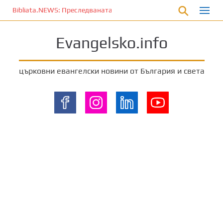
П
Bibliata.NEWS: Преследваната църква [20 март 2026]
р
е
Evangelsko.info
м
и
н
църковни евангелски новини от България и света
е
т
е
к
ъ
м
о
с
н
о
в
н
о