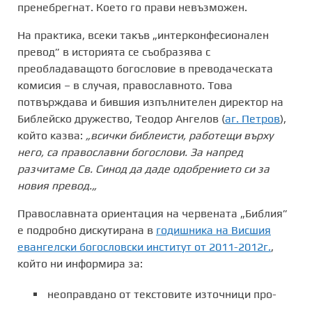
пренебрегнат. Което го прави невъзможен.
На практика, всеки такъв „интерконфесионален
превод” в историята се съобразява с
преобладаващото богословие в преводаческата
комисия – в случая, православното. Това
потвърждава и бившия изпълнителен директор на
Библейско дружество, Теодор Ангелов (
аг. Петров
),
който казва:
„
всички библеисти, работещи върху
него, са православни богослови. За напред
разчитаме Св. Синод да даде одобрението си за
новия превод.
„
Православната ориентация на червената „Библия”
е подробно дискутирана в
годишника на Висшия
евангелски богословски институт от 2011-2012г.
,
който ни информира за:
неоправдано от текстовите източници про-