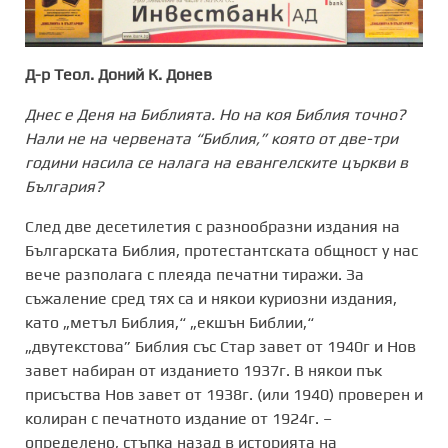
Д-р Теол. Доний К. Донев
Днес е Деня на Библията. Но на коя Библия точно?
Нали не на червената “Библия,” която от две-три
години насила се налага на евангелските църкви в
България?
След две десетилетия с разнообразни издания на
Българската Библия, протестантската общност у нас
вече разполага с плеяда печатни тиражи. За
съжаление сред тях са и някои куриозни издания,
като „метъл Библия,“ „екшън Библии,“
„двутекстова” Библия със Стар завет от 1940г и Нов
завет набиран от изданието 1937г. В някои пък
присъства Нов завет от 1938г. (или 1940) проверен и
колиран с печатното издание от 1924г. –
определено, стъпка назад в историята на