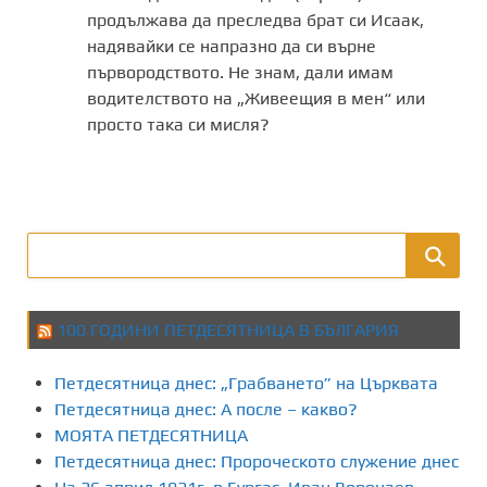
продължава да преследва брат си Исаак,
надявайки се напразно да си върне
първородството. Не знам, дали имам
водителството на „Живеещия в мен“ или
просто така си мисля?
100 ГОДИНИ ПЕТДЕСЯТНИЦА В БЪЛГАРИЯ
Петдесятница днес: „Грабването” на Църквата
Петдесятница днес: А после – какво?
МОЯТА ПЕТДЕСЯТНИЦА
Петдесятница днес: Пророческото служение днес