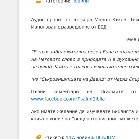
Категории:
Новини
Аудио прочит от актьора Манол Къков. Текс
Използван с разрешение от ББД.
Тема 
“В тази забележителна песен Еова е възвели
на Неговото слово в природата и в духовни
на някой, Който е толкова изключително мило
(из “Съкровищницата на Давид” от Чарлз Спъ
Пълни коментари на Псалмите о
www.facebook.com/PsalmiBiblia
Ако имате желание да изучавате Библията ил
книжно копие на Свещеното писание, можете 
Етикети:
147
,
новини
,
ПСАЛОМ