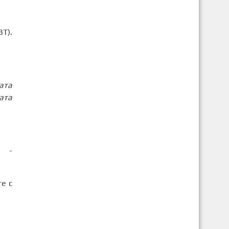
Т).
ата
ата
к -
е с