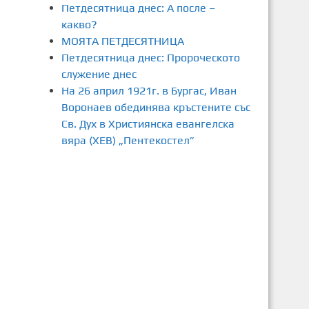
Петдесятница днес: А после –
какво?
МОЯТА ПЕТДЕСЯТНИЦА
Петдесятница днес: Пророческото
служение днес
На 26 април 1921г. в Бургас, Иван
Воронаев обединява кръстените със
Св. Дух в Християнска евангелска
вяра (ХЕВ) „Пентекостел”