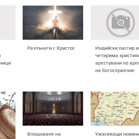
Разпънати с Христос
Индийски пастир и
а
четирима христия
дници
арестувани по вр
на богослужение
Ужасяващи новини
Влошаване на