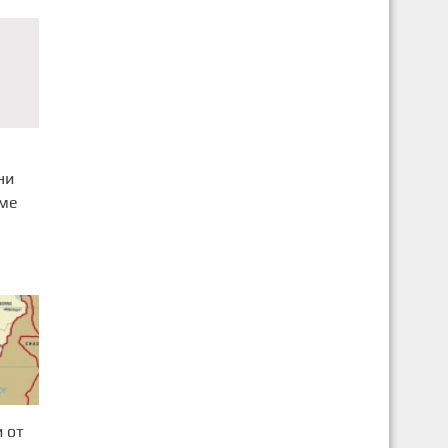
ни
еме
 от