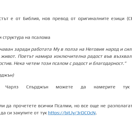
тът е от Библия, нов превод от оригиналните езици (СВ
и структура на псалома
чаван заради работата Му в полза на Неговия народ и сил
я живот. Поетът намира изключителна радост във възхвал
стив. Нека четем този псалом с радост и благодарност.”
рджън)
т Чарлз Спърджън можете да намерите ту
и да прочетете всички Псалми, но все още не разполагат
да си закупите от тук
https://bit.ly/3rDCOcN
.