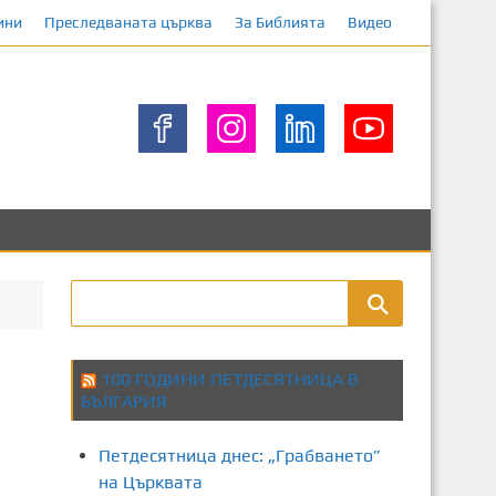
ини
Преследваната църква
За Библията
Видео
100 ГОДИНИ ПЕТДЕСЯТНИЦА В
БЪЛГАРИЯ
Петдесятница днес: „Грабването”
на Църквата