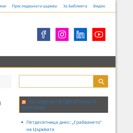
ини
Преследваната църква
За Библията
Видео
о
100 ГОДИНИ ПЕТДЕСЯТНИЦА В
БЪЛГАРИЯ
Петдесятница днес: „Грабването”
на Църквата