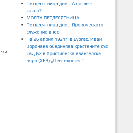
Петдесятница днес: А после –
какво?
МОЯТА ПЕТДЕСЯТНИЦА
Петдесятница днес: Пророческото
служение днес
На 26 април 1921г. в Бургас, Иван
Воронаев обединява кръстените със
ези
Св. Дух в Християнска евангелска
вяра (ХЕВ) „Пентекостел”