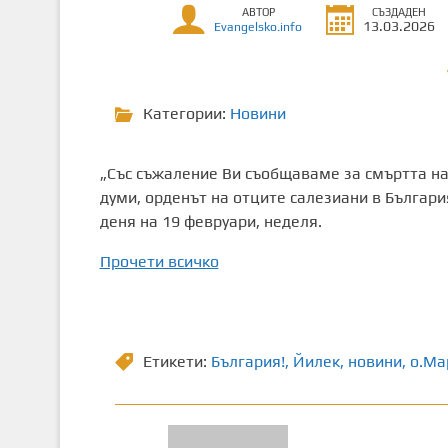
АВТОР
СЪЗДАДЕН
т
13.03.2026
Evangelsko.info
о
с
ъ
Категории:
Новини
д
ъ
р
„Със съжаление Ви съобщаваме за смъртта на 
ж
думи, орденът на отците салезиани в Българи
а
деня на 19 февруари, неделя.
н
и
Прочети всичко
е
Етикети:
България!
,
Йилек
,
новини
,
о.Ма