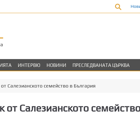
Нов
та
ЛИЯТА
ИНТЕРВЮ
НОВИНИ
ПРЕСЛЕДВАНАТА ЦЪРКВА
от Салезианското семейство в България
к от Салезианското семейств