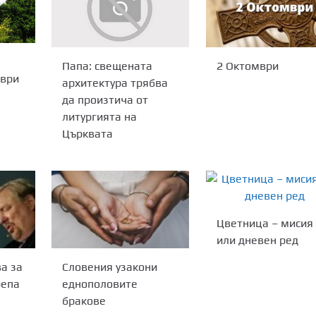
2 Октомври
Папа: свещената
мври
архитектура трябва
да произтича от
литургията на
Църквата
Цветница – мисия
или дневен ред
а за
Словения узакони
репа
еднополовите
бракове