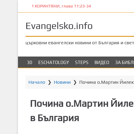
П
1 КОРИНТЯНИ, глава 11:23-34
р
е
Evangelsko.info
м
и
н
църковни евангелски новини от България и све
е
т
е
30
ESCHATOLOGY
STEPS
ВИДЕО
ЗА БИБ
к
ъ
м
Начало
❯
Новини
❯
Почина о.Мартин Йилек 
о
с
Почина о.Мартин Йиле
н
о
в България
в
н
о