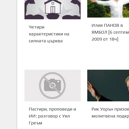
Илия ПАНОВ в
Четири
ЯМБОЛ [6 септе
характеристики на
2009 от 18ч]
силната църква
Рик Уорън призов
Пастири, проповеди и
молитвена подк
ИИ: разговор с Уил
Греъм