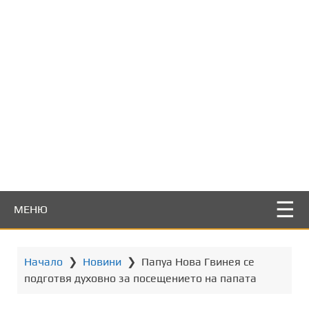
т
о
с
ъ
д
ъ
р
ж
а
н
и
е
МЕНЮ
Начало
❯
Новини
❯
Папуа Нова Гвинея се
подготвя духовно за посещението на папата