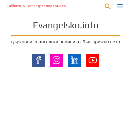
П
Bibliata.NEWS: Преследваната църква [4 декември 2025]
р
е
Evangelsko.info
м
и
н
църковни евангелски новини от България и света
е
т
е
к
ъ
м
о
с
н
о
в
н
о