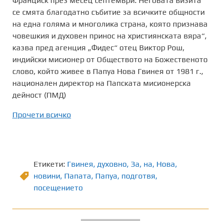
Франциск през месец септември. Неговата визита
се смята благодатно събитие за всичките общности
на една голяма и многолика страна, която признава
човешкия и духовен принос на християнската вяра“,
казва пред агенция „Фидес“ отец Виктор Рош,
индийски мисионер от Обществото на Божественото
слово, който живее в Папуа Нова Гвинея от 1981 г.,
национален директор на Папската мисионерска
дейност (ПМД)
Прочети всичко
Етикети:
Гвинея
,
духовно
,
Зa
,
на
,
Нова
,
новини
,
Папата
,
Папуа
,
подготвя
,
посещението