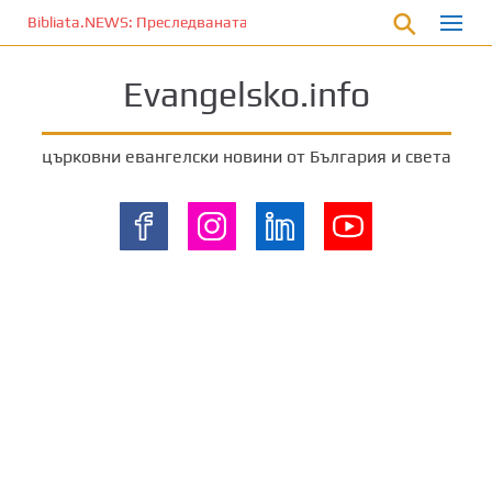
П
Bibliata.NEWS: Преследваната църква [10 август 2026]
р
е
Evangelsko.info
м
и
н
църковни евангелски новини от България и света
е
т
е
к
ъ
м
о
с
н
о
в
н
о