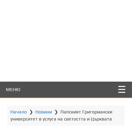
т
о
с
ъ
д
ъ
р
ж
а
н
и
е
МЕНЮ
Начало
❯
Новини
❯
Папският Григориански
университет в услуга на светостта и Църквата