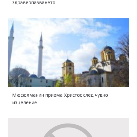
здравеопазването
Мюсюлманин приема Христос след чудно
изцеление