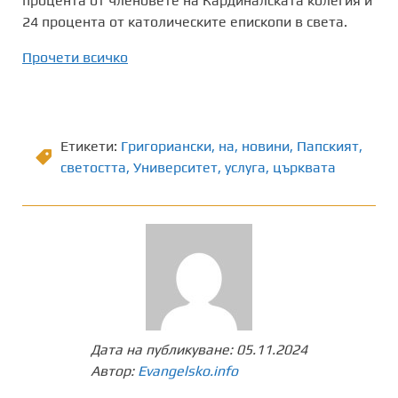
процента от членовете на Кардиналската колегия и
24 процента от католическите епископи в света.
Прочети всичко
Етикети:
Григориански
,
на
,
новини
,
Папският
,
светостта
,
Университет
,
услуга
,
църквата
Дата на публикуване:
05.11.2024
Автор:
Evangelsko.info