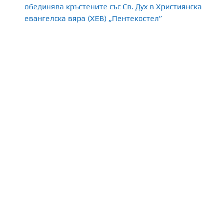
обединява кръстените със Св. Дух в Християнска
евангелска вяра (ХЕВ) „Пентекостел”