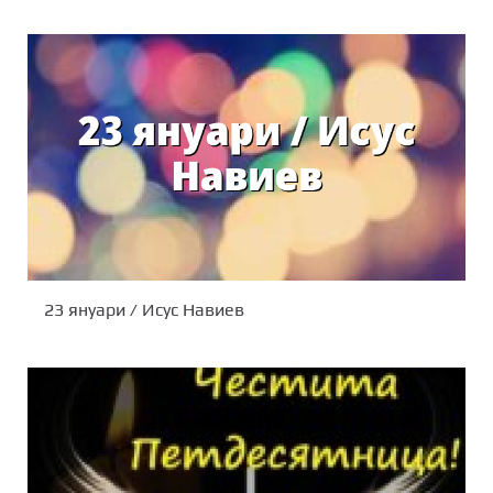
23 януари / Исус Навиев