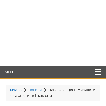
т
о
с
ъ
д
ъ
р
ж
а
н
и
е
МЕНЮ
Начало
❯
Новини
❯
Папа Франциск: миряните
не са „гости“ в Църквата