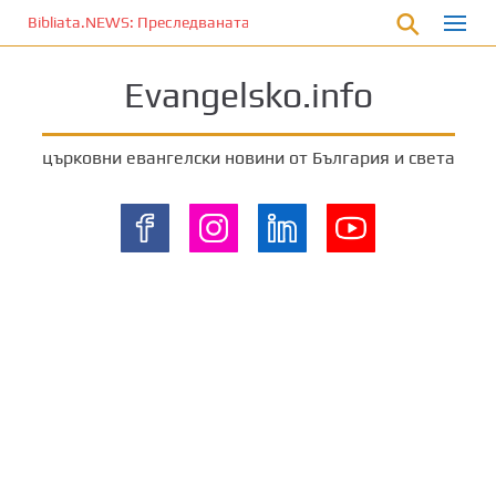
П
Bibliata.NEWS: Преследваната църква [4 декември 2025]
р
е
Evangelsko.info
м
и
н
църковни евангелски новини от България и света
е
т
е
к
ъ
м
о
с
н
о
в
н
о