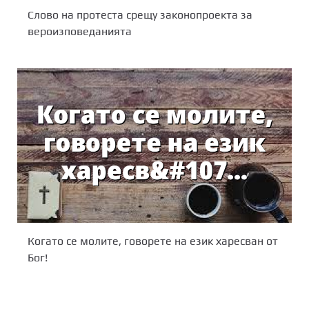
Слово на протеста срещу законопроекта за
вероизповеданията
Когато се молите, говорете на език харесван от
Бог!