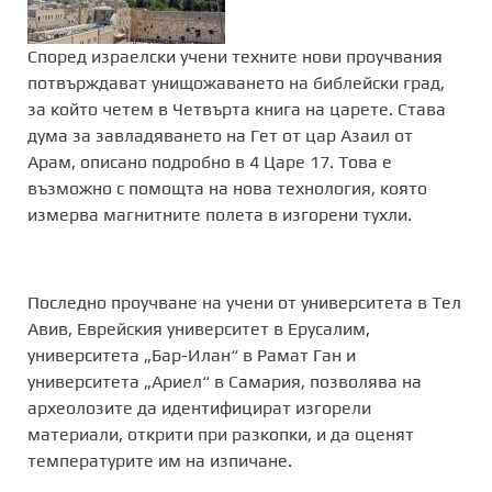
Според израелски учени техните нови проучвания
потвърждават унищожаването на библейски град,
за който четем в Четвърта книга на царете. Става
дума за завладяването на Гет от цар Aзаил от
Арам, описано подробно в 4 Царе 17. Това е
възможно с помощта на нова технология, която
измерва магнитните полета в изгорени тухли.
Последно проучване на учени от университета в Тел
Авив, Еврейския университет в Ерусалим,
университета „Бар-Илан“ в Рамат Ган и
университета „Ариел“ в Самария, позволява на
археолозите да идентифицират изгорели
материали, открити при разкопки, и да оценят
температурите им на изпичане.