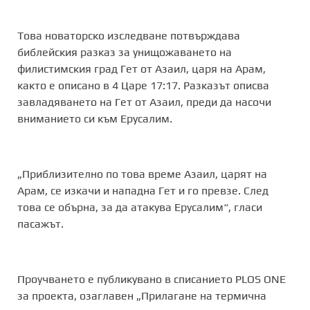
Това новаторско изследване потвърждава
библейския разказ за унищожаването на
филистимския град Гет от Азаил, царя на Арам,
както е описано в 4 Царе 17:17. Разказът описва
завладяването на Гет от Азаил, преди да насочи
вниманието си към Ерусалим.
„Приблизително по това време Азаил, царят на
Арам, се изкачи и нападна Гет и го превзе. След
това се обърна, за да атакува Ерусалим“, гласи
пасажът.
Проучването е публикувано в списанието PLOS ONE
за проекта, озаглавен „Прилагане на термична