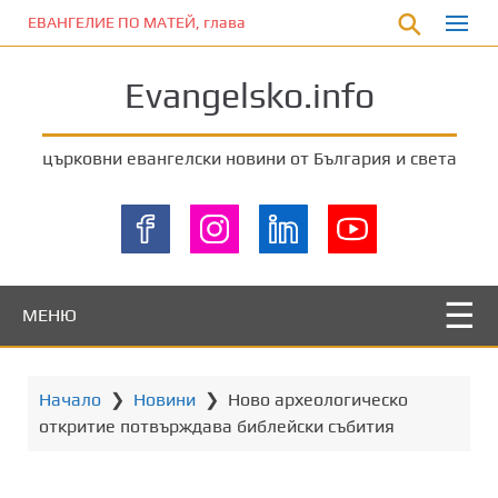
П
ЕВАНГЕЛИЕ ПО МАТЕЙ, глава 5:33-37
р
е
Evangelsko.info
м
и
н
църковни евангелски новини от България и света
е
т
е
к
ъ
м
МЕНЮ
о
с
н
Начало
❯
Новини
❯
Ново археологическо
о
откритие потвърждава библейски събития
в
н
о