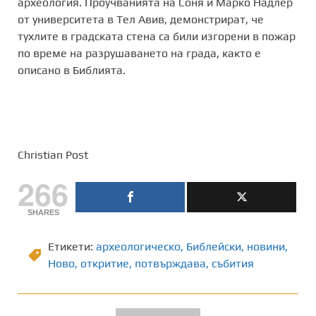
археология. Проучванията на Соня и Марко Надлер
от университета в Тел Авив, демонстрират, че
тухлите в градската стена са били изгорени в пожар
по време на разрушаването на града, както е
описано в Библията.
Christian Post
266
SHARES
Етикети:
археологическо
,
Библейски
,
новини
,
Ново
,
откритие
,
потвърждава
,
събития