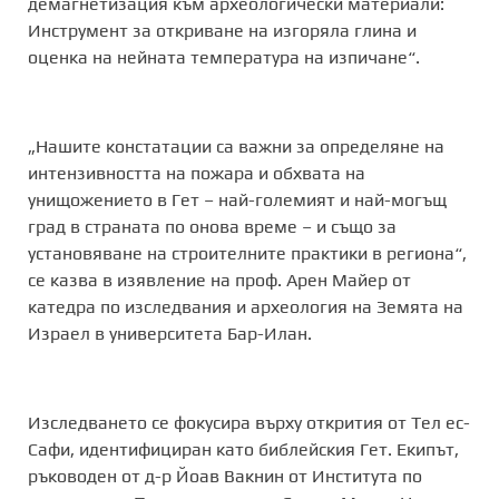
демагнетизация към археологически материали:
Инструмент за откриване на изгоряла глина и
оценка на нейната температура на изпичане“.
„Нашите констатации са важни за определяне на
интензивността на пожара и обхвата на
унищожението в Гет – най-големият и най-могъщ
град в страната по онова време – и също за
установяване на строителните практики в региона“,
се казва в изявление на проф. Арен Майер от
катедра по изследвания и археология на Земята на
Израел в университета Бар-Илан.
Изследването се фокусира върху открития от Тел ес-
Сафи, идентифициран като библейския Гет. Екипът,
ръководен от д-р Йоав Вакнин от Института по