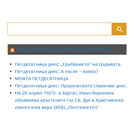
100 ГОДИНИ ПЕТДЕСЯТНИЦА В БЪЛГАРИЯ
Петдесятница днес: „Грабването” на Църквата
Петдесятница днес: А после – какво?
МОЯТА ПЕТДЕСЯТНИЦА
Петдесятница днес: Пророческото служение днес
На 26 април 1921г. в Бургас, Иван Воронаев
обединява кръстените със Св. Дух в Християнска
евангелска вяра (ХЕВ) „Пентекостел”