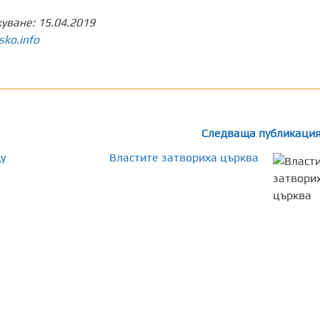
куване:
15.04.2019
sko.info
Следваща публикаци
у
Властите затвориха църква