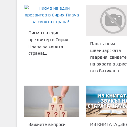
Писмо на един
презвитер в Сирия
Папата към
Плача за своята
швейцарската
страна!…
гвардия: свидет
на вярата в Хрис
във Ватикана
Важните въпроси
ИЗ КНИГАТА „ЗВ