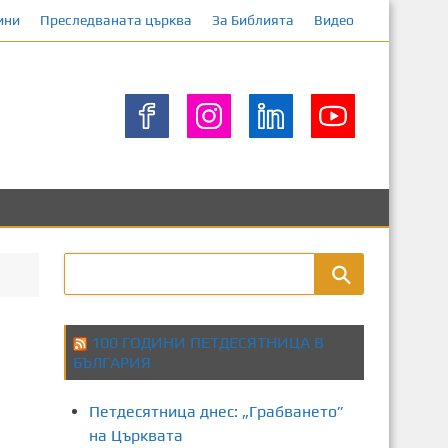
ини
Преследваната църква
За Библията
Видео
100 ГОДИНИ ПЕТДЕСЯТНИЦА В
БЪЛГАРИЯ
Петдесятница днес: „Грабването”
на Църквата