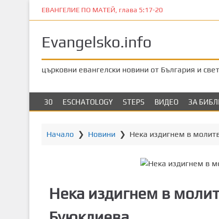
П
ЕВАНГЕЛИЕ ПО МАТЕЙ, глава 5:17-20
р
е
Evangelsko.info
м
и
н
църковни евангелски новини от България и све
е
т
е
30
ESCHATOLOGY
STEPS
ВИДЕО
ЗА БИБ
к
ъ
м
Начало
❯
Новини
❯
Нека издигнем в молит
о
с
н
о
Нека издигнем в молит
в
н
Буюклиева
о