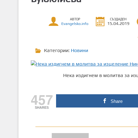
т
о
АВТОР
СЪЗДАДЕН
с
15.04.2019
Evangelsko.info
ъ
д
ъ
р
Категории:
Новини
ж
а
н
Нека издигнем в молитва за и
и
е
457
Share
SHARES