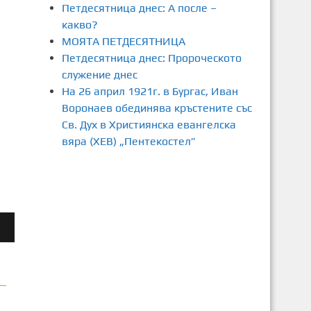
Петдесятница днес: А после –
какво?
МОЯТА ПЕТДЕСЯТНИЦА
Петдесятница днес: Пророческото
служение днес
На 26 април 1921г. в Бургас, Иван
Воронаев обединява кръстените със
Св. Дух в Християнска евангелска
вяра (ХЕВ) „Пентекостел”