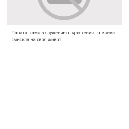
Папата: само в служението кръстеният открива
смисъла на своя живот