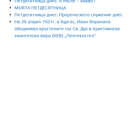
Петдесятница днес: А после – какво?
МОЯТА ПЕТДЕСЯТНИЦА
Петдесятница днес: Пророческото служение днес
На 26 април 1921г. в Бургас, Иван Воронаев
обединява кръстените със Св. Дух в Християнска
евангелска вяра (ХЕВ) „Пентекостел”