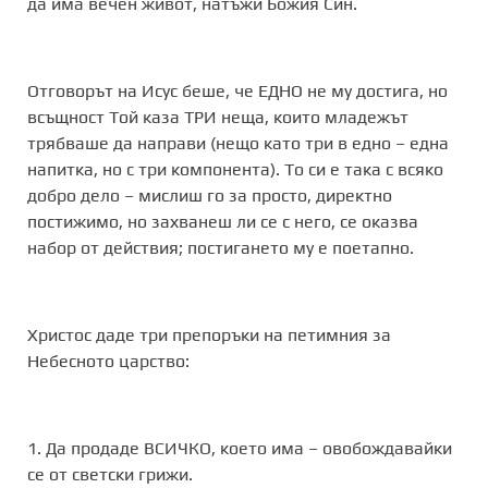
да има вечен живот, натъжи Божия Син.
Отговорът на Исус беше, че ЕДНО не му достига, но
всъщност Той каза ТРИ неща, които младежът
трябваше да направи (нещо като три в едно – една
напитка, но с три компонента). То си е така с всяко
добро дело – мислиш го за просто, директно
постижимо, но захванеш ли се с него, се оказва
набор от действия; постигането му е поетапно.
Христос даде три препоръки на петимния за
Небесното царство:
1. Да продаде ВСИЧКО, което има – овобождавайки
се от светски грижи.