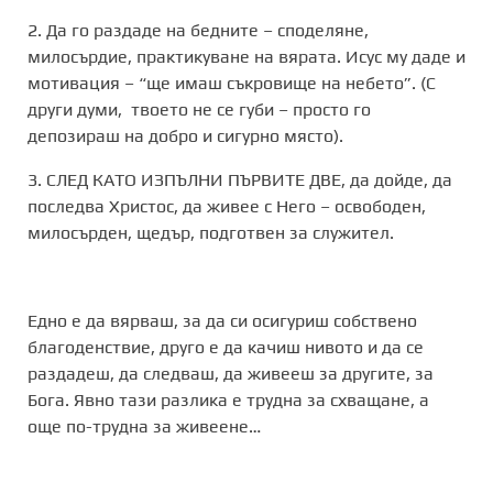
2. Да го раздаде на бедните – споделяне,
милосърдие, практикуване на вярата. Исус му даде и
мотивация – “ще имаш съкровище на небето”. (С
други думи, твоето не се губи – просто го
депозираш на добро и сигурно място).
3. СЛЕД КАТО ИЗПЪЛНИ ПЪРВИТЕ ДВЕ, да дойде, да
последва Христос, да живее с Него – освободен,
милосърден, щедър, подготвен за служител.
Едно е да вярваш, за да си осигуриш собствено
благоденствие, друго е да качиш нивото и да се
раздадеш, да следваш, да живееш за другите, за
Бога. Явно тази разлика е трудна за схващане, а
още по-трудна за живеене…