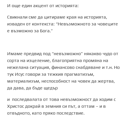
И още един акцент от историята:
Свикнали сме да цитираме края на историята,
изваден от контекста: “Невъзможното за човеците
е възможно за Бога.”
Имаме предвид под “невъзможно” някакво чудо от
сорта на изцеление, благоприятна промяна на
нежелана ситуация, финансово снабдяване и т.н. Но
тук Исус говори за тежкия прагматизъм,
материализъм, неспособност на човек да жертва,
да дава, да бъде щедър
и последвалата от това невъзможност да ходим с
Христос докрай в земния си път, а оттам – и в
отвъдното, като пряко последствие.