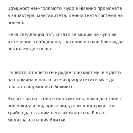
Вдъщност най-голямото чудо е именно промяната
в характера, манталитета, ценностната система на
човека.
Нека следващия път, когато се молим за чудо на
изцеление, снабдяване, спасение на наш близък, да
осъзнаем две неща:
Първото, от което се нуждае близкият ни, е чудото
на промяна в нагласите и приоритетите му – да
влязат в хармония с Божиите,
Второ – за нас това е невъзможно, няма да стане с
човешки усилия, приказки, укори, кандърми – но
трябва да оставим невъзможното на Бога в
молитва за нашия близък.