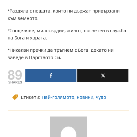
*Раздяла с нещата, които ни държат привързани
към земното.
*Споделяне, милосърдие, живот, посветен в служба
на Бога и хората.
*Никакви пречки да тръгнем с Бога, докато ни
заведе в Царството Си.
89
SHARES
Етикети:
Най-голямото
,
новини
,
чудо