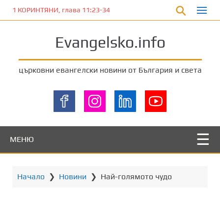
П
1 КОРИНТЯНИ, глава 11:23-34
р
е
Evangelsko.info
м
и
н
църковни евангелски новини от България и света
е
т
е
к
ъ
м
МЕНЮ
о
с
н
Начало
❯
Новини
❯
Най-голямото чудо
о
в
н
о