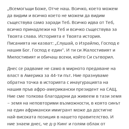
„Всемогъщи Боже, Отче наш. Всичко, което можем
да видим и всичко което не можем да видим
съществува само заради Теб. Всичко идва от Теб,
всичко принадлежи на Теб и всичко съществува за
Твоята слава. Историята е Твоята история.
Писанията ни казват: „Слушай, о Израйлю, Господ е
нашия Бог. Господ е един”. И ти си Жалостивият и
Милостивият и обичаш всеки, който Си сътворил.
Днес се радваме не само в мирното предаване на
власт в Америка за 44-ти път. Ние празнуваме
обратна точка в историята с инаугурацията на
нашия пръв афро-американски президент на САЩ.
Ние сме толкова благодарни да живеем в тази земя
– земя на неповторими възможности, в която синът
на един африкански имигрант може да достигне
най-високата позиция в нашето правителство. И
ние знаем днес, че д-р Кинг и голям облак от