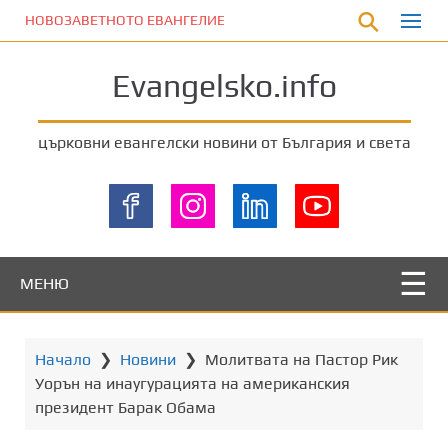
П
НОВОЗАВЕТНОТО ЕВАНГЕЛИЕ
р
е
Evangelsko.info
м
и
н
църковни евангелски новини от България и света
е
т
е
к
ъ
м
МЕНЮ
о
с
н
Начало
❯
Новини
❯
Молитвата на Пастор Рик
о
Уорън на инаугурацията на американския
в
президент Барак Обама
н
о