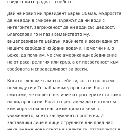
свидетели се радват в небето.
Дай на новия ни президент Барак Обама, мъдростта
да ни води в смирение, куражът да ни води с
интегритет, загриженост да ни води със щедрост.
Благослови го и пази семейството му,
вицепрезидента Байдън, Кабинета и всеки един от
нашите свободно избрани водачи. Помогни ни, о
Боже, да помним, че сме американци обединение
не от раса, религия или кръв, а от посветеност към
свободата и справедливост за всеки.
Когато гледаме само на себе си, когато воюваме
помежду си и Те забравяме, прости ни. Когато
смятаме, че нашето величие и просперитет са само
наши, прости ни. Когато престанем да се отнасям
към хората около нас и към цялата земя с
уважението, което заслужават, прости ни. И
заставайки лице в лице с трудните дни пред нас
нека имаме нова яснота в целите си, отговорност в