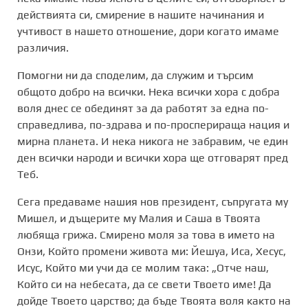
действията си, смирение в нашите начинания и
учтивост в нашето отношение, дори когато имаме
различия.
Помогни ни да споделим, да служим и търсим
общото добро на всички. Нека всички хора с добра
воля днес се обединят за да работят за една по-
справедлива, по-здрава и по-просперираща нация и
мирна планета. И нека никога не забравим, че един
ден всички народи и всички хора ще отговарят пред
Теб.
Сега предаваме нашия нов президент, съпругата му
Мишел, и дъщерите му Малия и Саша в Твоята
любяща грижа. Смирено моля за това в името на
Онзи, Който промени живота ми: Йешуа, Иса, Хесус,
Исус, Който ми учи да се молим така: „Отче наш,
Който си на небесата, да се свети Твоето име! Да
дойде Твоето царство; да бъде Твоята воля както на