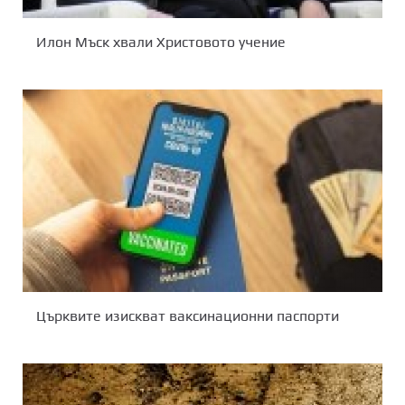
Илон Мъск хвали Христовото учение
Църквите изискват ваксинационни паспорти