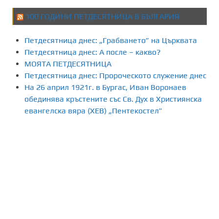
100 ГОДИНИ ПЕТДЕСЯТНИЦА В БЪЛГАРИЯ
Петдесятница днес: „Грабването” на Църквата
Петдесятница днес: А после – какво?
МОЯТА ПЕТДЕСЯТНИЦА
Петдесятница днес: Пророческото служение днес
На 26 април 1921г. в Бургас, Иван Воронаев
обединява кръстените със Св. Дух в Християнска
евангелска вяра (ХЕВ) „Пентекостел”