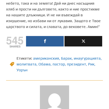
небето, така и на земята! Дай ни днес насъщния
хляб и прости ни дълговете, както и ние простихме
на нашите длъжници. И не ни въвеждай в
изкушение, но избави ни от лукавия. Защото е Твое
царството и силата, и славата, до вековете. Амин!”
545
SHARES
Етикети:
американския
,
Барак
,
инаугурацията
,
молитвата
,
Обама
,
пастор
,
президент
,
Рик
,
Уорън