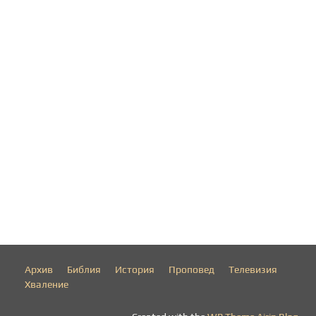
Архив
Библия
История
Проповед
Телевизия
Хваление