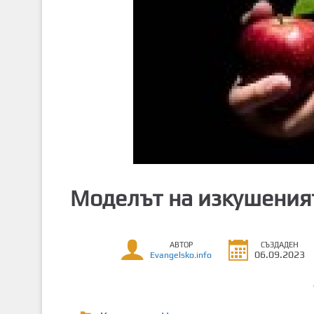
т
о
с
ъ
д
ъ
р
ж
а
н
и
Моделът на изкушения
е
АВТОР
СЪЗДАДЕН
06.09.2023
Evangelsko.info