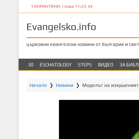
П
1 КОРИНТЯНИ, глава 11:23-34
р
е
Evangelsko.info
м
и
н
църковни евангелски новини от България и све
е
т
е
30
ESCHATOLOGY
STEPS
ВИДЕО
ЗА БИБ
к
ъ
м
Начало
❯
Новини
❯
Моделът на изкушеният
о
с
н
о
в
н
о