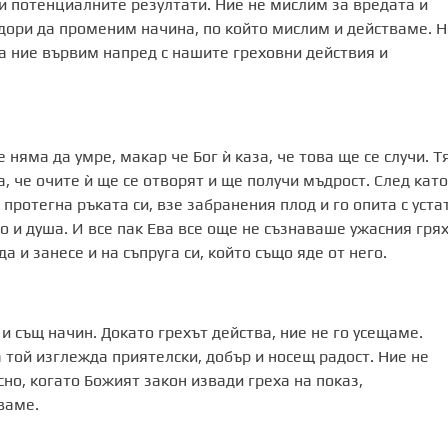
и потенциалните резултати. Ние не мислим за вредата и
ори да променим начина, по който мислим и действаме. Н
а ние вървим напред с нашите греховни действия и
 няма да умре, макар че Бог ѝ каза, че това ще се случи. Т
а, че очите ѝ ще се отворят и ще получи мъдрост. След като
 протегна ръката си, взе забранения плод и го опита с уста
ло и душа. И все пак Ева все още не съзнаваше ужасния грях
 и занесе и на съпруга си, който също яде от него.
 и същ начин. Докато грехът действа, ние не го усещаме.
а той изглежда приятелски, добър и носещ радост. Ние не
но, когато Божият закон извади греха на показ,
ваме.