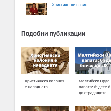
Християнски оазис
Подобни публикации
Християнска колония
Малтийски Орден
е нападната
папата: бъдете б
до страдащите