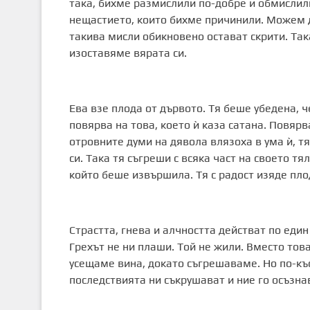
така, бихме размислили по-добре и обмислил
нещастието, които бихме причинили. Можем д
такива мисли обикновено остават скрити. Так
изоставяме вярата си.
Ева взе плода от дървото. Тя беше убедена, че
повярва на това, което ѝ каза сатана. Повярв
отровните думи на дявола влязоха в ума ѝ, тя
си. Така тя съгреши с всяка част на своето тя
който беше извършила. Тя с радост изяде плода
Страстта, гнева и алчността действат по един
Грехът не ни плаши. Той не жили. Вместо тов
усещаме вина, докато съгрешаваме. Но по-къс
последствията ни съкрушават и ние го осъзна