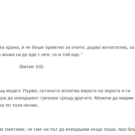
за храна, и че беше приятно за очите, дърво желателно, за
 мъжа си да яде с нея, та и той яде.“
3:6)
ъщ модел. Първо, сатаната изпитва вярата на хората и ги
ара да извършват грехове срещу другите. Можем да видим 
ва по този начин.
 не смятаме, че сме на път да извършим нещо лошо. Ако бе