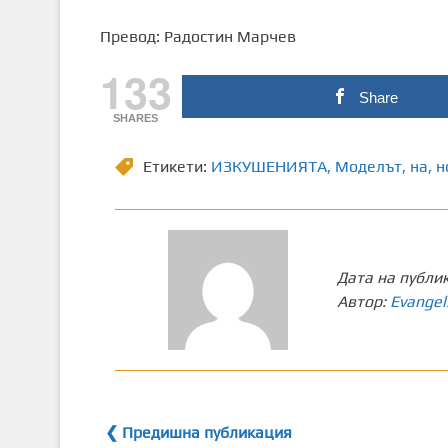
Превод: Радостин Марчев
133
Share
SHARES
Етикети:
ИЗКУШЕНИЯТА
,
Моделът
,
на
,
н
Дата на публи
Автор:
Evangel
❮ Предишна публикация