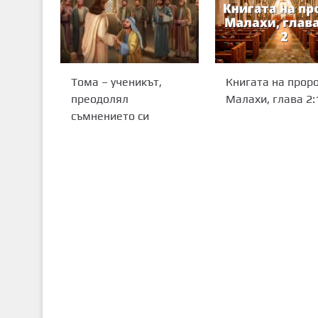
Тома – ученикът,
Книгата на прор
преодолял
Малахи, глава 2:1
съмнението си