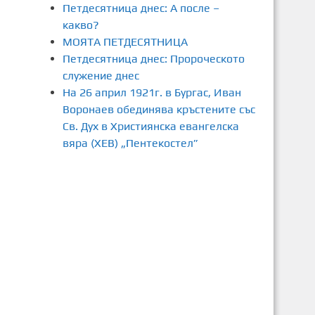
Петдесятница днес: А после –
какво?
МОЯТА ПЕТДЕСЯТНИЦА
Петдесятница днес: Пророческото
служение днес
На 26 април 1921г. в Бургас, Иван
Воронаев обединява кръстените със
Св. Дух в Християнска евангелска
вяра (ХЕВ) „Пентекостел”