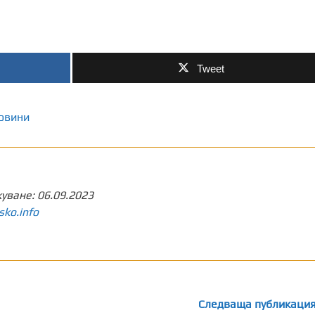
Tweet
овини
куване:
06.09.2023
sko.info
Следваща публикаци