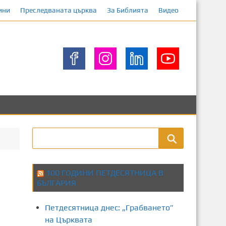
ини
Преследваната църква
За Библията
Видео
100 ГОДИНИ ПЕТДЕСЯТНИЦА В
БЪЛГАРИЯ
Петдесятница днес: „Грабването”
на Църквата