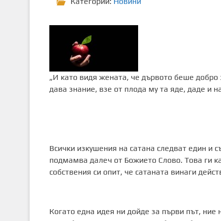
Категории:
Новини
„И като видя жената, че дървото беше добро 
дава знание, взе от плода му та яде, даде и на
(Битие 
Всички изкушения на сатана следват един и с
подмамва далеч от Божието Слово. Това ги к
собствения си опит, че сатаната винаги дейст
Когато една идея ни дойде за първи път, ние