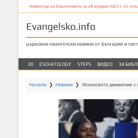
П
Коментар на Евангелието за 28 януари 2023 г. от отец
р
е
Evangelsko.info
м
и
н
църковни евангелски новини от България и све
е
т
е
30
ESCHATOLOGY
STEPS
ВИДЕО
ЗА БИБ
к
ъ
м
Начало
❯
Новини
❯
Лозанското движение с 
о
с
н
о
в
н
о