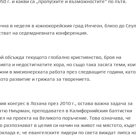
50 г. и какви са „пропуските и възможностите“ по пътя.
чна в неделя в южнокорейския град Инчеон, близо до Сеул
стват на седемдневната конференция.
ой обсъжда текущото глобално християнство, броя на
ята и недостигнатите хора, но също така засяга теми, кои
ажни в мисионерската работа през следващите години, като
ното развитие и грижата за творението.
я конгрес в Лозана през 2010 г., остава важна задача за
Матю Ниърман, преподавател в Калифорнийския баптистки
ел на проекта на Великото поръчение. Това означава, че
Го разпознават в целия си начин на живот на мястото, къде
клада е, че евангелските лидери по света виждат липса н