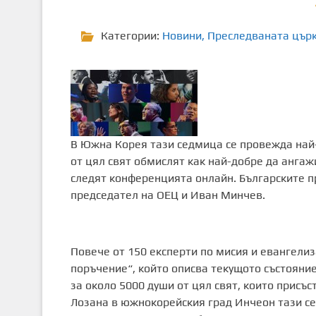
Категории:
Новини
,
Преследваната цър
В Южна Корея тази седмица се провежда най
от цял ​​свят обмислят как най-добре да анг
следят конференцията онлайн. Българските п
председател на ОЕЦ и Иван Минчев.
Повече от 150 експерти по мисия и евангелиз
поръчение“, който описва текущото състояние
за около 5000 души от цял ​​свят, които прис
Лозана в южнокорейския град Инчеон тази с