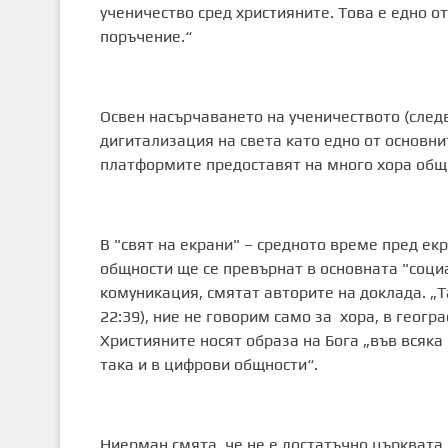
ученичество сред християните. Това е едно о
поръчение.“
Освен насърчаването на ученичеството (след
дигитализация на света като едно от основн
платформите предоставят на много хора общн
В "свят на екрани" – средното време пред ек
общности ще се превърнат в основната "соци
комуникация, смятат авторите на доклада. „
22:39), ние не говорим само за хора, в геогр
Християните носят образа на Бога „във всяка 
така и в цифрови общности“.
Ниерман смята, че не е достатъчно църквата 