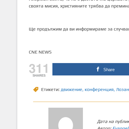
своята мисия, християните трябва да премин
Ще продължим да ви информираме за случващ
CNE NEWS
311
Share
SHARES
Етикети:
движение
,
конференция
,
Лозан
Дата на публи
Автор:
Evangel