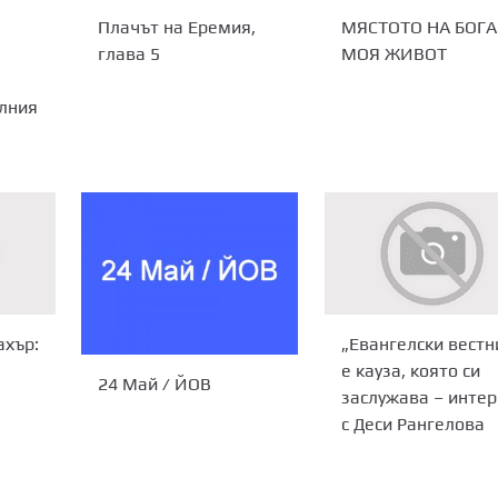
Плачът на Еремия,
МЯСТОТО НА БОГА
глава 5
МОЯ ЖИВОТ
лния
ахър:
„Евангелски вестн
е кауза, която си
24 Май / ЙОВ
заслужава – инте
с Деси Рангелова