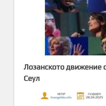
т
о
с
ъ
д
ъ
р
ж
а
н
и
Лозанското движение 
е
Сеул
АВТОР
СЪЗДАДЕН
28.04.2025
Evangelsko.info