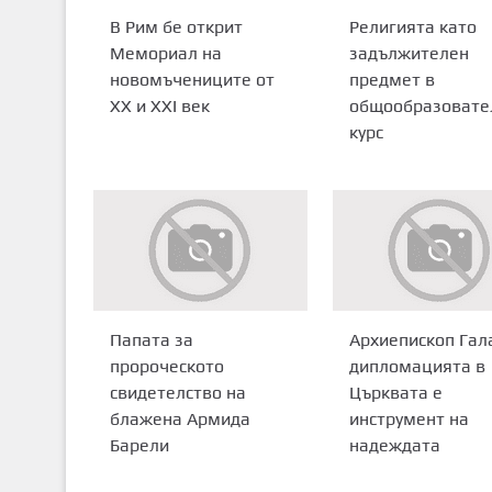
В Рим бе открит
Религията като
Мемориал на
задължителен
новомъчениците от
предмет в
XX и XXI век
общообразовате
курс
Папата за
Архиепископ Гал
пророческото
дипломацията в
свидетелство на
Църквата е
блажена Армида
инструмент на
Барели
надеждата