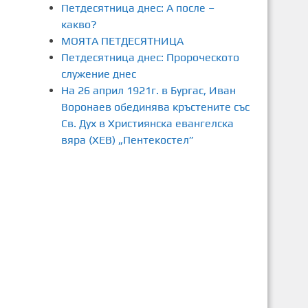
Петдесятница днес: А после –
какво?
МОЯТА ПЕТДЕСЯТНИЦА
Петдесятница днес: Пророческото
служение днес
На 26 април 1921г. в Бургас, Иван
Воронаев обединява кръстените със
Св. Дух в Християнска евангелска
вяра (ХЕВ) „Пентекостел”