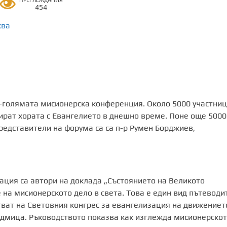
ПРЕГЛЕЖДАНИЯ
454
ква
-голямата мисионерска конференция. Около 5000 участни
ажират хората с Евангелието в днешно време. Поне още 5000
редставители на форума са са п-р Румен Борджиев,
ация са автори на доклада „Състоянието на Великото
 на мисионерското дело в света. Това е един вид пътеводи
ъстват на Световния конгрес за евангелизация на движениет
едмица. Ръководството показва как изглежда мисионерско