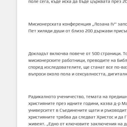
поле сега, къде иска да бъде църквата през 20
Мисионерската конференция „Лозана IV“ запо
Пет хиляди души от близо 200 държави присъ
Докладът включва повече от 500 страници. Т
мисионерските работници, преводите на Библи
според изследователите, ще станат все по-в
въпроси около пола и сексуалността, дигитал
Радикалното ученичество, темата на предишни
християните през идните години, казва д-р 
университет в Съединените щати и ръководит
християните трябва да следват Христос и да 
живеят. „Едно от ключовите заключения на до