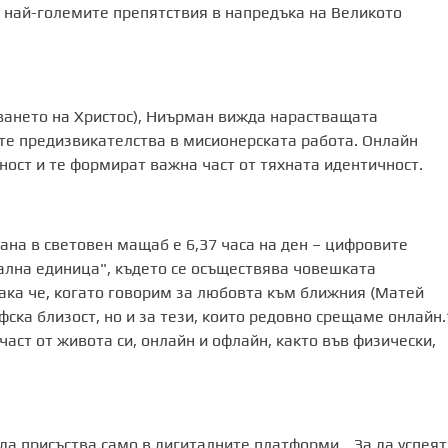
т най-големите препятствия в напредъка на Великото
ването на Христос), Ниърман вижда нарастващата
ите предизвикателства в мисионерската работа. Онлайн
ост и те формират важна част от тяхната идентичност.
рана в световен мащаб е 6,37 часа на ден – цифровите
ална единица", където се осъществява човешката
Така че, когато говорим за любовта към ближния (Матей
афска близост, но и за тези, които редовно срещаме онлайн.
част от живота си, онлайн и офлайн, както във физически,
да присъства само в дигиталните платформи. „За да успеят