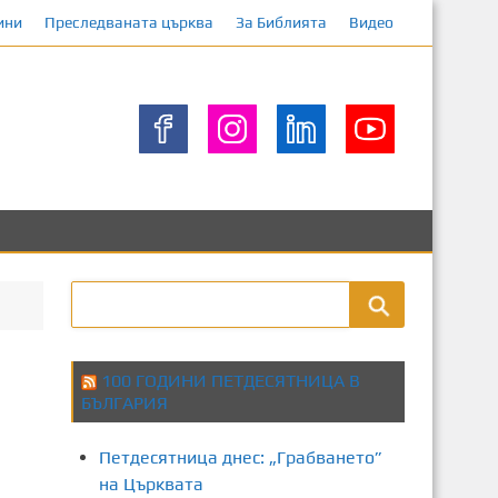
ини
Преследваната църква
За Библията
Видео
100 ГОДИНИ ПЕТДЕСЯТНИЦА В
БЪЛГАРИЯ
Петдесятница днес: „Грабването”
на Църквата