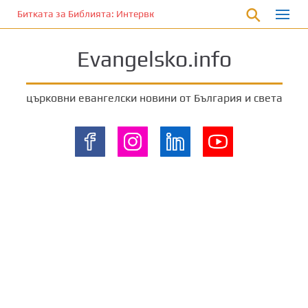
П
Битката за Библията: Интервю с Лори Ан Феръл (Част 2)
р
е
Evangelsko.info
м
и
н
църковни евангелски новини от България и света
е
т
е
к
ъ
м
о
с
н
о
в
н
о