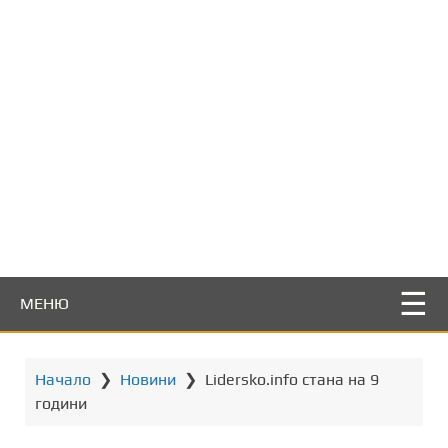
т
о
с
ъ
д
ъ
р
ж
а
н
и
е
МЕНЮ
Начало
❯
Новини
❯
Lidersko.info стана на 9
години