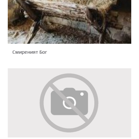
Смиреният Бог