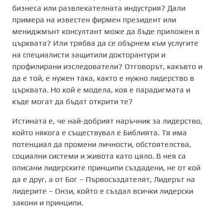
бизнеса или развлекателната индустрия? Дали
примера на известен фирмен президент или
мениджмънт консултант може да бъде приложен в
църквата? Или трябва да се обърнем към услугите
на специалисти защитили докторантури и
профилирани изследователи? Отговорът, какъвто и
да е той, е нужен така, както е нужно лидерство в
църквата. Но кой е модела, коя е парадигмата и
къде могат да бъдат открити те?
Истината е, че най-добрият наръчник за лидерство,
който някога е съществувал е Библията. Тя има
потенциал да промени личности, обстоятелства,
социални системи и живота като цяло. В нея са
описани лидерските принципи създадени, не от кой
да е друг, а от Бог – Първосъздателят, Лидерът на
лидерите – Онзи, който е създал всички лидерски
закони и принципи.