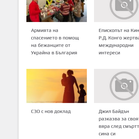
Армията на
Епископът на Кин
спасението в помощ
Р.Д. Конго жертв
на бежанците от
международни
Украйна в България
интереси
СЗО с нов доклад
Джил Байдън
разказва за своя
вяра след смъртт
сина си