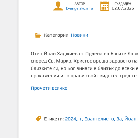
АВТОР
СЪЗДАДЕН
т
02.07.2026
Evangelsko.info
о
с
ъ
Категории:
Новини
д
ъ
р
Отец Йоан Хаджиев от Ордена на Босите Карм
ж
според Св. Марко. Христос връща здравето на
а
близките си, но Бог винаги е близък до всеки 
н
прокажения и го прави свой свидетел сред те
и
е
Прочети всичко
Етикети:
2024,
,
г
,
Евангелието
,
Зa
,
Йоан,