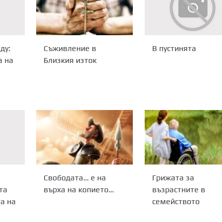
Съживление в
ду:
В пустинята
Близкия изток
а на
Свободата… е на
Грижата за
върха на копието…
възрастните в
та
семейството
а на