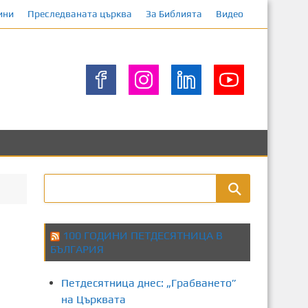
ини
Преследваната църква
За Библията
Видео
100 ГОДИНИ ПЕТДЕСЯТНИЦА В
БЪЛГАРИЯ
Петдесятница днес: „Грабването”
на Църквата