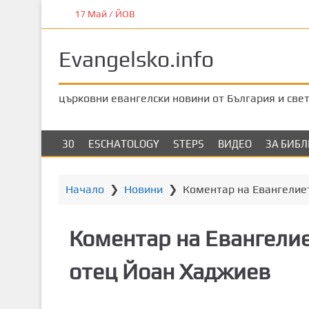
П
17 Май / ЙОВ
р
е
Evangelsko.info
м
и
н
църковни евангелски новини от България и све
е
т
е
30
ESCHATOLOGY
STEPS
ВИДЕО
ЗА БИБ
к
ъ
м
Начало
❯
Новини
❯
Коментар на Евангелиет
о
с
Коментар на Евангелие
н
о
отец Йоан Хаджиев
в
н
о