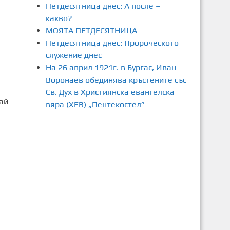
Петдесятница днес: А после –
какво?
МОЯТА ПЕТДЕСЯТНИЦА
Петдесятница днес: Пророческото
служение днес
На 26 април 1921г. в Бургас, Иван
Воронаев обединява кръстените със
Св. Дух в Християнска евангелска
ай-
вяра (ХЕВ) „Пентекостел”