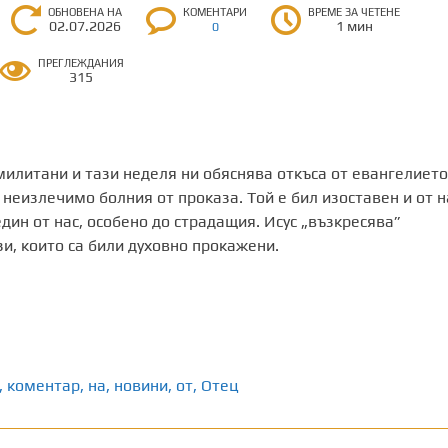
ОБНОВЕНА НА
КОМЕНТАРИ
ВРЕМЕ ЗА ЧЕТЕНЕ
02.07.2026
1 мин
0
ПРЕГЛЕЖДАНИЯ
315
илитани и тази неделя ни обяснява откъса от евангелието
 неизлечимо болния от проказа. Той е бил изоставен и от н
един от нас, особено до страдащия. Исус „възкресява”
зи, които са били духовно прокажени.
,
коментар
,
на
,
новини
,
от
,
Отец