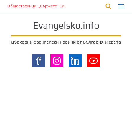
П
Общественици: „Вържете” Синода и владиците…
р
е
Evangelsko.info
м
и
н
църковни евангелски новини от България и света
е
т
е
к
ъ
м
о
с
н
о
в
н
о