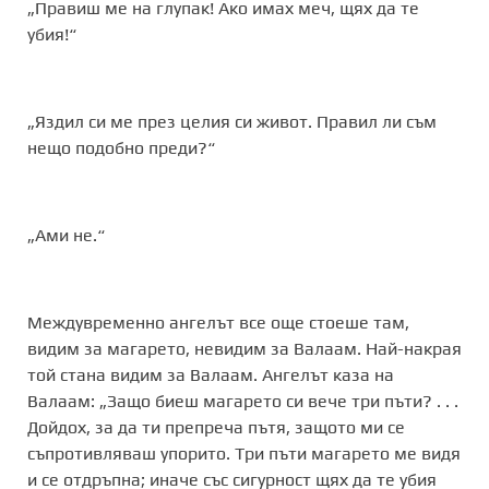
„Правиш ме на глупак! Ако имах меч, щях да те
убия!“
„Яздил си ме през целия си живот. Правил ли съм
нещо подобно преди?“
„Ами не.“
Междувременно ангелът все още стоеше там,
видим за магарето, невидим за Валаам. Най-накрая
той стана видим за Валаам. Ангелът каза на
Валаам: „Защо биеш магарето си вече три пъти? . . .
Дойдох, за да ти препреча пътя, защото ми се
съпротивляваш упорито. Три пъти магарето ме видя
и се отдръпна; иначе със сигурност щях да те убия