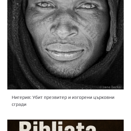
Нигерия: Убит презвитер и изгорени църковни
сгради