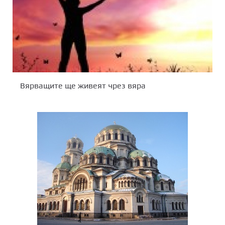
Вярващите ще живеят чрез вяра