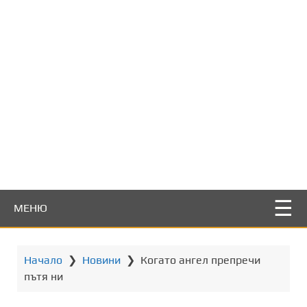
т
о
с
ъ
д
ъ
р
ж
а
н
и
е
МЕНЮ
Начало
❯
Новини
❯
Когато ангел препречи
пътя ни