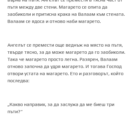
пътя между две стени. Магарето се опита да
заобиколи и притисна крака на Валаам към стената.
Валаам се ядоса и отново наби магарето.
Ангелът се премести още веднъж на място на пътя,
твърде тясно, за да може магарето да го заобиколи.
Така че магарето просто легна. Разярен, Валаам
отново започна да удря магарето. И тогава Господ
отвори устата на магарето. Ето и разговорът, който
последва:
„Какво направих, за да заслужа да ме биеш три
пъти?“