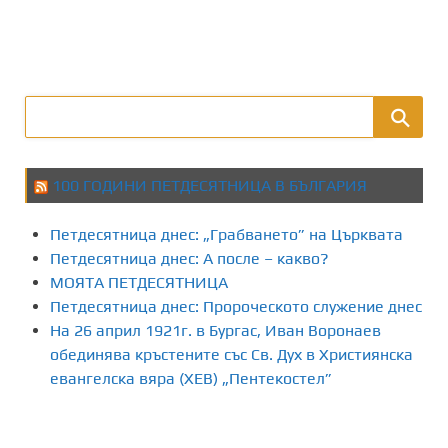
100 ГОДИНИ ПЕТДЕСЯТНИЦА В БЪЛГАРИЯ
Петдесятница днес: „Грабването” на Църквата
Петдесятница днес: А после – какво?
МОЯТА ПЕТДЕСЯТНИЦА
Петдесятница днес: Пророческото служение днес
На 26 април 1921г. в Бургас, Иван Воронаев
обединява кръстените със Св. Дух в Християнска
евангелска вяра (ХЕВ) „Пентекостел”