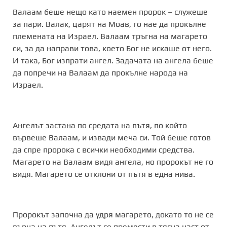
Валаам беше нещо като наемен пророк – служеше
за пари. Валак, царят на Моав, го нае да прокълне
племената на Израел. Валаам тръгна на магарето
си, за да направи това, което Бог не искаше от него.
И така, Бог изпрати ангел. Задачата на ангела беше
да попречи на Валаам да прокълне народа на
Израел.
Ангелът застана по средата на пътя, по който
вървеше Валаам, и извади меча си. Той беше готов
да спре пророка с всички необходими средства.
Магарето на Валаам видя ангела, но пророкът не го
видя. Магарето се отклони от пътя в една нива.
Пророкът започна да удря магарето, докато то не се
върна на пътя. Ангелът се премести в тясна част от