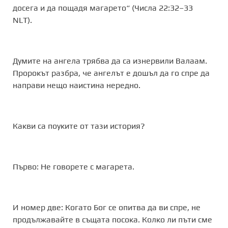
досега и да пощадя магарето“ (Числа 22:32–33
NLT).
Думите на ангела трябва да са изнервили Валаам.
Пророкът разбра, че ангелът е дошъл да го спре да
направи нещо наистина нередно.
Какви са поуките от тази история?
Първо: Не говорете с магарета.
И номер две: Когато Бог се опитва да ви спре, не
продължавайте в същата посока. Колко ли пъти сме