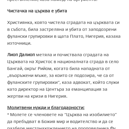
Чистачка на църква е убит
a
Християнка, която чистела сградата на църквата си
в събота, била застреляна и убита от заподозрени
фулански групировки в щата Плато, Нигерия, казаха
източници.
Лиоп Далиоп
метяла и почиствала сградата на
Църквата на Христос в националната сграда в село
Бангай, окръг Рийом, когато била нападната от
„въоръжени мъже, за които се подозира, че са от
фуланските групировки“, каза адвокат, който служи
като директор на Центъра за еманципация за
жертви на кризи в Нигерия.
Молитвени нужди и благодарности:
* Молете се членовете на “Църква на изобилието”
да пребъдват в Божия мир и водителство и да се
разбере местонахождението на проповедника Фу