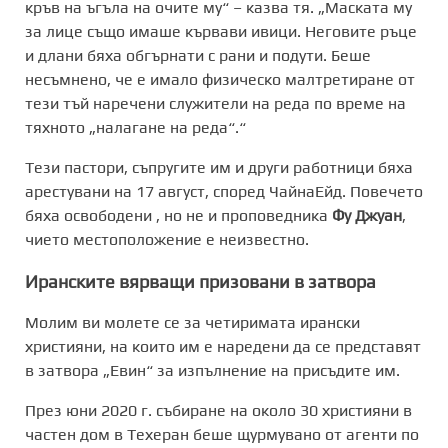
кръв на ъгъла на очите му“ – казва тя. „Маската му
за лице също имаше кървави ивици. Неговите ръце
и длани бяха обгърнати с рани и подути. Беше
несъмнено, че е имало физическо малтретиране от
тези тъй наречени служители на реда по време на
тяхното „налагане на реда“.“
Тези пастори, съпругите им и други работници бяха
арестувани на 17 август, според ЧайнаЕйд. Повечето
бяха освободени , но не и проповедника
Фу Джуан
,
чието местоположение е неизвестно.
Иранските вярващи призовани в затвора
Молим ви молете се за четиримата ирански
християни, на които им е наредени да се представят
в затвора „Евин“ за изпълнение на присъдите им.
През юни 2020 г. събиране на около 30 християни в
частен дом в Техеран беше щурмувано от агенти по