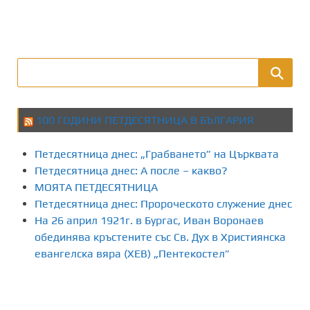
100 ГОДИНИ ПЕТДЕСЯТНИЦА В БЪЛГАРИЯ
Петдесятница днес: „Грабването” на Църквата
Петдесятница днес: А после – какво?
МОЯТА ПЕТДЕСЯТНИЦА
Петдесятница днес: Пророческото служение днес
На 26 април 1921г. в Бургас, Иван Воронаев
обединява кръстените със Св. Дух в Християнска
евангелска вяра (ХЕВ) „Пентекостел”