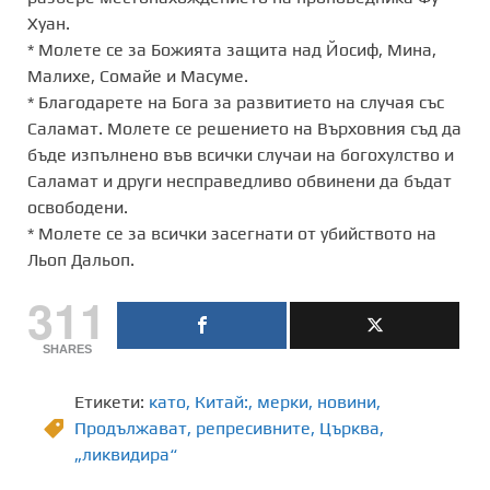
Хуан.
* Молете се за Божията защита над Йосиф, Мина,
Малихе, Сомайе и Масуме.
*
Благодарете
на Бога за развитието на случая със
Саламат. Молете се решението на Върховния съд да
бъде изпълнено във всички случаи на богохулство и
Саламат и други несправедливо обвинени да бъдат
освободени.
* Молете се за всички засегнати от убийството на
Льоп Дальоп.
311
SHARES
Етикети:
като
,
Китай:
,
мерки
,
новини
,
Продължават
,
репресивните
,
Църква
,
„ликвидира“