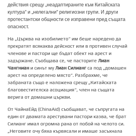
действия срещу „неадаптираните към Китайската
култура“ и „нелегални“ религиозни групи. И други
протестантски общности се изправени пред същата
опасност.
На „Църква на изобилието“ им беше наредено да
прекратят всякаква дейсност или в противен случай
членове и пастори ще бъдат обект на арест и
задържане. Съобщава се, че пасторите
Лиан
Чангниан
и синът му
Лиан Силианг
са под „домашен
арест на определено място“. Разбрахме, че
забраната също е наложена срещу „Китайската
благовестителска асоциация“, член на същата
верига от домашни църкви.
От ЧайнаЕйд (ChinaAid) съобщават, че съпругата на
един от двамата арестувани пастори казва, че брат
Силианг имал огромна рана от побой на челото си.
„Неговите очу бяха кървясали и имаше засъхнала