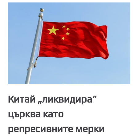
Китай „ликвидира“
църква като
репресивните мерки