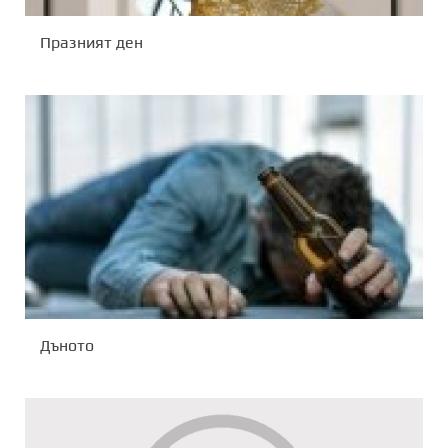
Празният ден
Дъното