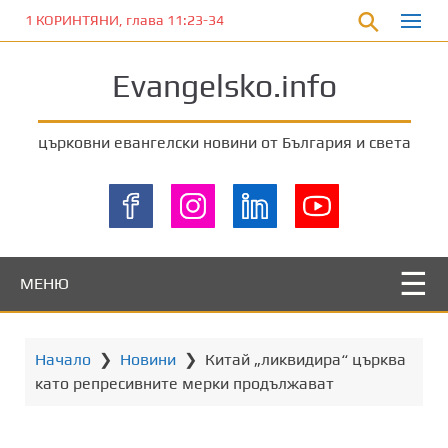
П
1 КОРИНТЯНИ, глава 11:23-34
р
е
Evangelsko.info
м
и
н
църковни евангелски новини от България и света
е
т
е
к
ъ
м
МЕНЮ
о
с
н
Начало
❯
Новини
❯
Китай „ликвидира“ църква
о
като репресивните мерки продължават
в
н
о