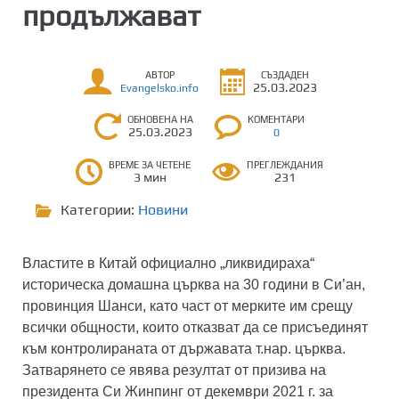
продължават
АВТОР
СЪЗДАДЕН
25.03.2023
Evangelsko.info
ОБНОВЕНА НА
КОМЕНТАРИ
25.03.2023
0
ВРЕМЕ ЗА ЧЕТЕНЕ
ПРЕГЛЕЖДАНИЯ
3 мин
231
Категории:
Новини
Властите в Китай официално „ликвидираха“
историческа домашна църква на 30 години в Си’ан,
провинция Шанси, като част от мерките им срещу
всички общности, които отказват да се присъединят
към контролираната от държавата т.нар. църква.
Затварянето се явява резултат от призива на
президента Си Жинпинг от декември 2021 г. за