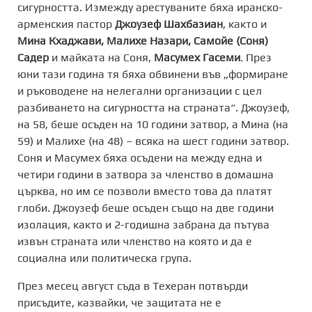
сигурността. Измежду арестуваните бяха иранско-
арменския пастор
Джоузеф Шахбазиан
, както и
Мина Кхаджави, Малихе Назари, Самойе (Соня)
Садер
и майката на Соня,
Масумех Гасеми
. През
юни тази година тя бяха обвинени във „формиране
и ръководене на нелегални организации с цел
разбиването на сигурността на страната“. Джоузеф,
на 58, беше осъден на 10 години затвор, а Мина (на
59) и Малихе (на 48) – всяка на шест години затвор.
Соня и Масумех бяха осъдени на между една и
четири години в затвора за членство в домашна
църква, но им се позволи вместо това да платят
глоби. Джоузеф беше осъден също на две години
изолация, както и 2-годишна забрана да пътува
извън страната или членство на която и да е
социална или политическа група.
През месец август съда в Техеран потвърди
присъдите, казвайки, че защитата не е