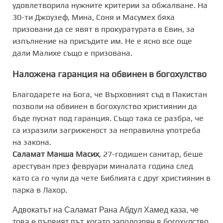
удовлетворила нужните критерии за обжалване. На
30-ти Джоузеф, Мина, Соня и Масумех бяха
призовани да се явят в прокуратурата в Евин, за
изпълнение на присъдите им. Не е ясно все още
дали Малихе също е призована.
Наложена гаранция на обвинен в богохулство
Благодарете на Бога, че Върховният съд в Пакистан
позволи на обвинен в богохулство християнин да
бъде пуснат под гаранция. Също така се разбра, че
са изразили загриженост за неправилна употреба
на закона.
Саламат Манша Масих
, 27-годишен санитар, беше
арестуван през февруари миналата година след
като са го чули да чете Библията с друг християнин в
парка в Лахор.
Адвокатът на Саламат Рана Абдул Хамед каза, че
това е първият път, когато заподозрян в богохулство,