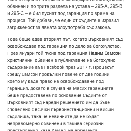
обвинен и по трите раздела на устава – 295-A, 295-B
и 295-C – е бил пуснат под гаранция по време на
процеса. Той добави, че един от съдиите е изразил
загриженост за явната злоупотреба със закона.
Това беше едва вторият път, когато Върховният съд
освобождава под гаранция по дело за богохулство.
През януари той пусна под гаранция
Надим Самсон
,
християнин, обвинен в публикуване на богохулно
съдържание във Facebook през 2017 г. Процесът
срещу Самсон продължи повече от две години,
което му даде право на освобождаване под
гаранция, докато в случая на Масих гаранцията
беше предоставена по основание Съдиите от
Върховният съд нареди решението им да бъде
споделено с всички първоинстанционни и висши
съдилища, така че невинните да не бъдат
неправомерно обвинени в такива сериозни
престъпления, каза Хамед. на аргумента.