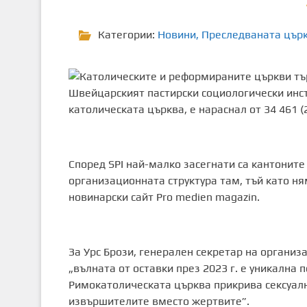
Категории:
Новини
,
Преследваната цър
Швейцарският пастирски социологически инсти
католическата църква, е нараснал от 34 461 (2
Според SPI най-малко засегнати са кантоните 
организационната структура там, тъй като н
новинарски сайт Pro medien magazin.
За Урс Брози, генерален секретар на органи
„вълната от оставки през 2023 г. е уникална 
Римокатолическата църква прикрива сексуал
извършителите вместо жертвите”.