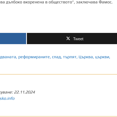
ва дълбоко вкоренена в обществото”, заключава Фамос.
Tweet
дваната
,
реформираните
,
спад
,
търпят
,
Църква
,
църкви
,
куване:
22.11.2024
sko.info