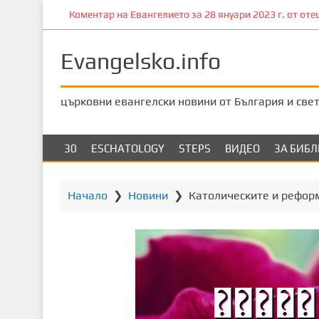
П
Коментар на Евангелието за 28 януари 2023 г. от отец
р
е
Evangelsko.info
м
и
н
църковни евангелски новини от България и све
е
т
е
30
ESCHATOLOGY
STEPS
ВИДЕО
ЗА БИБ
к
ъ
м
Начало
❯
Новини
❯
Католическите и рефор
о
с
н
о
в
н
о