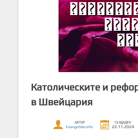
т
о
с
ъ
д
ъ
р
ж
а
н
и
Католическите и рефо
е
в Швейцария
АВТОР
СЪЗДАДЕН
22.11.2024
Evangelsko.info