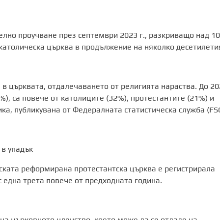
лно проучване през септември 2023 г., разкриващо над 1
 католическа църква в продължение на няколко десетилети
 в църквата, отдалечаването от религията нараства. До 20
4%), са повече от католиците (32%), протестантите (21%) и
ика, публикувана от Федералната статистическа служба (FSO
 в упадък
ската реформирана протестантска църква е регистрирала
с една трета повече от предходната година.
 на църковното членство, което може да се отдаде на