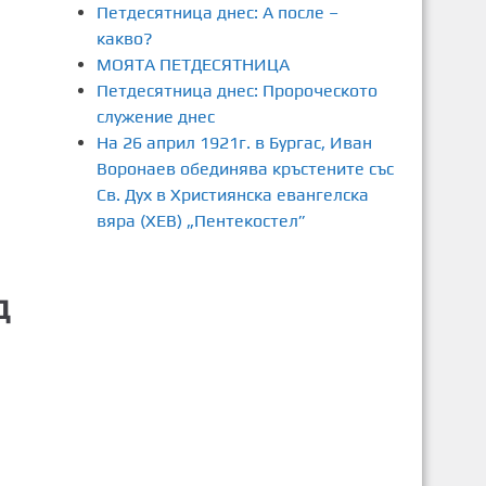
Петдесятница днес: А после –
какво?
МОЯТА ПЕТДЕСЯТНИЦА
Петдесятница днес: Пророческото
служение днес
На 26 април 1921г. в Бургас, Иван
Воронаев обединява кръстените със
Св. Дух в Християнска евангелска
вяра (ХЕВ) „Пентекостел”
д