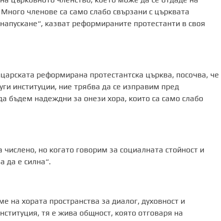
 Много членове са само слабо свързани с църквата
 напускане“, казват реформираните протестанти в своя
царската реформирана протестантска църква, посочва, че
уги институции, ние трябва да се изправим пред
а бъдем надеждни за онези хора, които са само слабо
а числено, но когато говорим за социалната стойност и
 да е силна“.
е на хората пространства за диалог, духовност и
нституция, тя е жива общност, която отговаря на