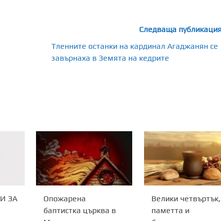
Следваща публикаци
Тленните останки на кардинал Агаджанян се
завърнаха в Земята на кедрите
Опожарена
Велики четвъртък,
И ЗА
баптистка църква в
паметта и