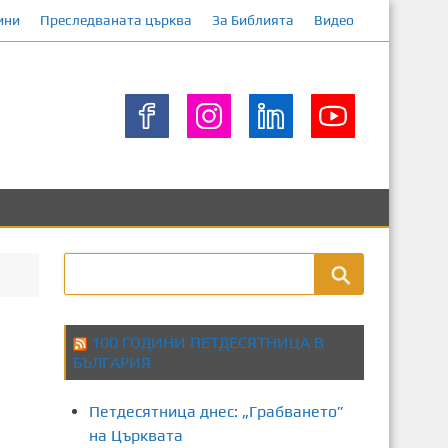
ини
Преследваната църква
За Библията
Видео
100 ГОДИНИ ПЕТДЕСЯТНИЦА В
БЪЛГАРИЯ
Петдесятница днес: „Грабването”
на Църквата