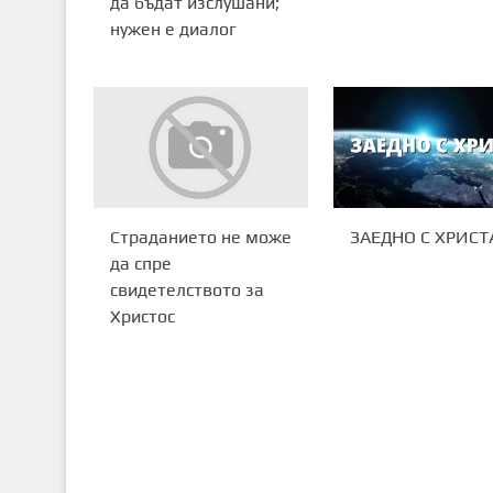
да бъдат изслушани;
нужен е диалог
ЗАЕДНО С ХРИСТ
Страданието не може
да спре
свидетелството за
Христос