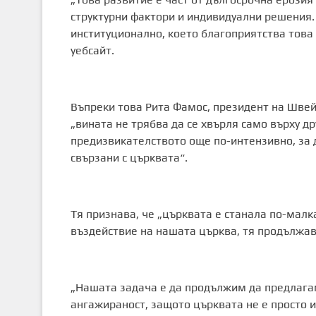
структурни фактори и индивидуални решения.
институционално, което благоприятства това
уебсайт.
Въпреки това Рита Фамос, президент на Швей
„вината не трябва да се хвърля само върху др
предизвикателството още по-интензивно, за д
свързани с църквата“.
Тя признава, че „църквата е станала по-малк
въздействие на нашата църква, тя продължава
„Нашата задача е да продължим да предлагам
ангажираност, защото църквата не е просто и