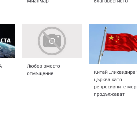
Мианмар
благовестието
А
Любов вместо
Китай „ликвидира
отмъщение
църква като
репресивните мер
продължават