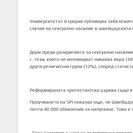
Университетът в Цюрих публикува забележите
случая на сексуално насилие в швейцарската
Дори преди разкритията за сексуално насилие
г. тези, които не изповядват никаква вяра (3
други религиозни групи (12%), според статист
Реформираната протестантска църква също е
Проучването на SPI показва още, че Швейцар
почти 40 000 обявления за напускане. Това е 
„Това развитие е част от дългосрочна ерозия