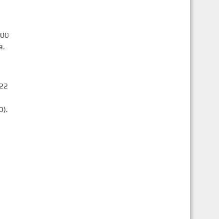
000
я.
22
).