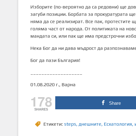
Изборите (по-вероятно да са редовни) ще до
загуби позиции. Борбата за прокуратурата щ
няма да се реализират. Все пак, протестите 
голяма част от народа. От политиката на нов
мандата си, или пак ще има предстрочни избо
Нека Бог да ни дава мъдрост да разпознавам
Бог да пази България!
___________________
01.08.2020 г., Варна
178
Share
SHARES
Етикети:
steps
,
днешните
,
Есхатология
,