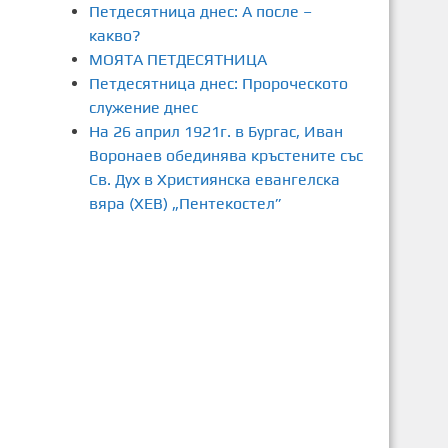
Петдесятница днес: А после –
какво?
МОЯТА ПЕТДЕСЯТНИЦА
Петдесятница днес: Пророческото
служение днес
На 26 април 1921г. в Бургас, Иван
Воронаев обединява кръстените със
Св. Дух в Християнска евангелска
вяра (ХЕВ) „Пентекостел”