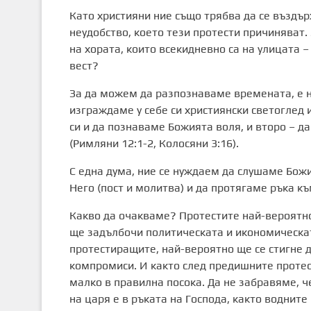
Като християни ние също трябва да се въздъ
неудобство, което тези протести причиняват
на хората, които всекидневно са на улицата –
вест?
За да можем да разпознаваме времената, е ну
изграждаме у себе си християнски светоглед
си и да познаваме Божията воля, и второ – д
(Римляни 12:1-2, Колосяни 3:16).
С една дума, ние се нуждаем да слушаме Божи
Него (пост и молитва) и да протягаме ръка к
Какво да очакваме? Протестите най-вероятно
ще задълбочи политическата и икономическат
протестиращите, най-вероятно ще се стигне д
компромиси. И както след предишните протес
малко в правилна посока. Да не забравяме, 
на царя е в ръката на Господа, както водните 