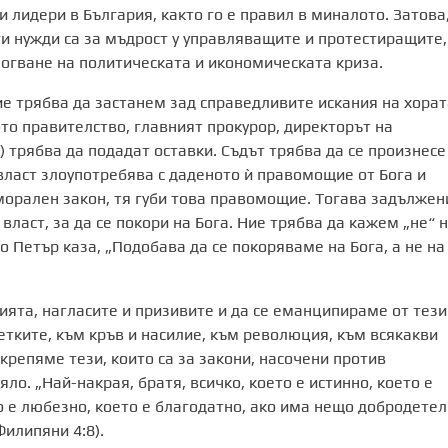
 лидери в България, както го е правил в миналото. Затова
ги нужди са за мъдрост у управляващите и протестиращите,
могване на политическата и икономическата криза.
ние трябва да застанем зад справедливите искания на хорат
то правителство, главният прокурор, директорът на
) трябва да подадат оставки. Съдът трябва да се произнесе
 власт злоупотребява с даденото ѝ правомощие от Бога и
 морален закон, тя губи това правомощие. Тогава задължен
власт, за да се покори на Бога. Ние трябва да кажем „не“ 
о Петър каза, „Подобава да се покоряваме на Бога, а не на
вията, нагласите и призивите и да се еманципираме от тези
етките, към кръв и насилие, към революция, към всякакви
крепяме тези, които са за закони, насочени против
ло. „Най-накрая, братя, всичко, което е истинно, което е
то е любезно, което е благодатно, ако има нещо добродете
Филипяни 4:8).