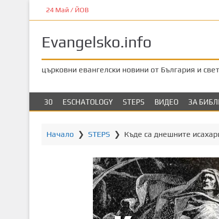
П
24 Май / ЙОВ
р
е
Evangelsko.info
м
и
н
църковни евангелски новини от България и све
е
т
е
30
ESCHATOLOGY
STEPS
ВИДЕО
ЗА БИБ
к
ъ
м
Начало
❯
STEPS
❯
Къде са днешните исахар
о
с
н
о
в
н
о