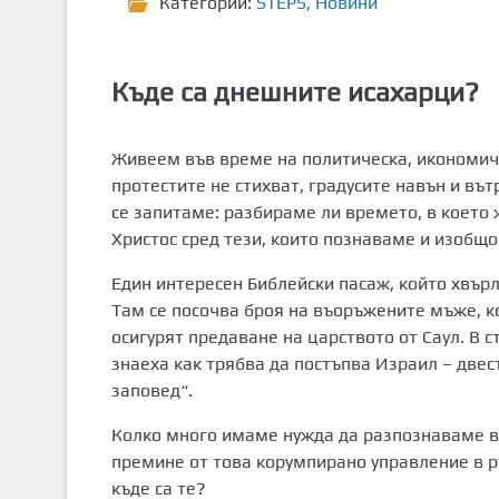
Категории:
STEPS
,
Новини
Къде са днешните исахарци?
Живеем във време на политическа, икономиче
протестите не стихват, градусите навън и вът
се запитаме: разбираме ли времето, в коет
Христос сред тези, които познаваме и изобщ
Един интересен Библейски пасаж, който хвърля
Там се посочва броя на въоръжените мъже, ко
осигурят предаване на царството от Саул. В ст
знаеха как трябва да постъпва Израил – двес
заповед“.
Колко много имаме нужда да разпознаваме вр
премине от това корумпирано управление в ръ
къде са те?