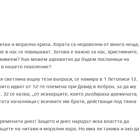
ска и морална криза. Хората са недоволни от много неща
ре в нас се повишават. Затова е важно за нас, християните,
о живеем? Как можем адекватно да бъдем посланици на
о в нашето поколение?
 светлина върху тези въпроси, се намира в 1 Летописи 12.
ито идват от 12-те племена при Давид в Хеброн, за да му
. 32 се казва, „от исахарците, които
разбираха времената
,
тата началници с всичките им братя, действащи под тяхна
емената днес! Защото и днес народът иска властта да
цете на читави и морални хора. Но има ли такива и ако да