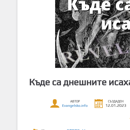
т
о
с
ъ
д
ъ
р
ж
а
н
и
Къде са днешните иса
е
АВТОР
СЪЗДАДЕН
12.01.2023
Evangelsko.info