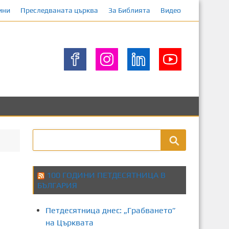
ини
Преследваната църква
За Библията
Видео
100 ГОДИНИ ПЕТДЕСЯТНИЦА В
БЪЛГАРИЯ
Петдесятница днес: „Грабването”
на Църквата