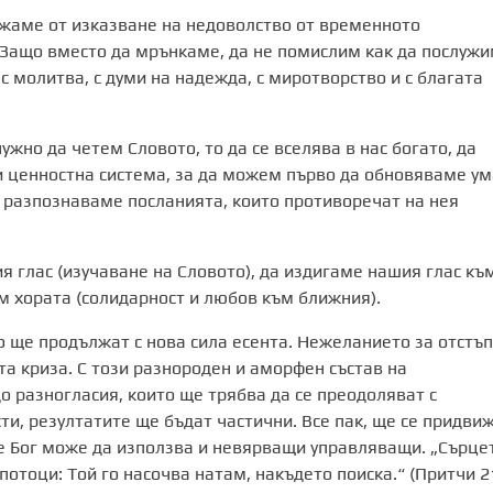
ржаме от изказване на недоволство от временното
. Защо вместо да мрънкаме, да не помислим как да послуж
 с молитва, с думи на надежда, с миротворство и с благата
жно да четем Словото, то да се вселява в нас богато, да
 и ценностна система, за да можем първо да обновяваме ум
а разпознаваме посланията, които противоречат на нея
я глас (изучаване на Словото), да издигаме нашия глас къ
ъм хората (солидарност и любов към ближния).
 ще продължат с нова сила есента. Нежеланието за отстъ
а криза. С този разнороден и аморфен състав на
о разногласия, които ще трябва да се преодоляват с
ти, резултатите ще бъдат частични. Все пак, ще се придви
че Бог може да използва и невярващи управляващи. „Сърце
потоци: Той го насочва натам, накъдето поиска.“ (Притчи 2