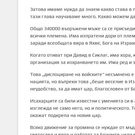
Затова имаме нужда да знаем какво става в п
тази глава научаваме много. Какво можем д
Общо 340000 въоръжени мъже са се присъедин
всички племена. Има изпратени дори от плем
заради всеобщата вяра в Яхве, Бога на Израи
Когато отиват при Давид в Сиклаг, има хора, 
организация за изхранването им. Има ред и з
Това „дислоциране на войските“ несъмнено е
нацията, но въпреки това „беше веселие в Изр
неудобство, за да имат цар, благословен от Б
Исахарците са били известни с уменията си в
изглежда не само него, но и политическото. Т
окажат подкрепа на новия цар.
Всяко движение за промяна се нуждае от мъдр
светоглед и вяра и работят за Божиите цели в