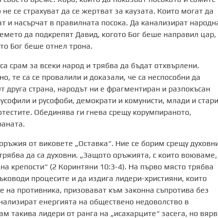
 не се страхуват да се жертват за каузата. Които могат да
т и насърчат в правилната посока. Да канализират народн
ремето да подкрепят Давид, когото Бог беше направил цар,
то Бог беше отнел трона.
а срам за всеки народ и трябва да бъдат отхвърлени.
, те са се провалили и доказали, че са неспособни да
т друга страна, народът ни е фрагментиран и разпокъсан
русофили и русофоби, демократи и комунисти, млади и стари
ротестите. Обединява ги гнева срещу корумпираното,
раната.
оръжия от виковете „Оставка“. Ние се борим срещу духовн
трябва да са духовни. „Защото оръжията, с които воюваме,
 на крепости“ (2 Коринтяни 10:3-4). На първо място трябва
ръководи процесите и да издига лидери-християни, които
 на противника, призовават към законна съпротива без
канализират енергията на обществено недоволство в
ам такива лидери от ранга на „исахарците“ засега, но вярв