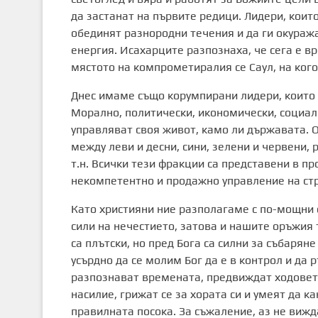
да застанат на първите редици. Лидери, които
обединят разнородни течения и да ги окуража
енергия. Исахарците разпознаха, че сега е в
мястото на компрометиралия се Саул, на кого
Днес имаме също корумпирани лидери, които с
Морално, политически, икономически, социално
управляват своя живот, камо ли държавата. О
между леви и десни, сини, зелени и червени, 
т.н. Всички тези фракции са представени в п
некомпетентно и продажно управление на ст
Като християни ние разполагаме с по-мощни 
сили на нечестието, затова и нашите оръжия 
са плътски, но пред Бога са силни за събаряне
усърдно да се молим Бог да е в контрол и да 
разпознават времената, предвиждат ходовете
насилие, грижат се за хората си и умеят да 
правилната посока. За съжаление, аз не вижд