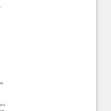
т
т
но
ел,
 те