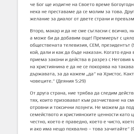
че Бог ще издигне на Своето време Богоугодни
нека не преставаме да се молим за това. Дру
желание за диалог от двете страни и превъз
Второ, макар и да не сме съгласни с всичко, 
а може би да добавим още! Премиерът с цяло
обществената телевизия, СЕМ, президентът (!
кой, дали и как да бъде наказан. Когато една
приема закони и действа в разрез с Неговия
на християнина е да не се покорява на такава 
държавата, за да кажем „да“ на Христос. Какт
човеците.“ (Деяния 5:29)
От друга страна, ние трябва да следим дейст
тях, които призовават към разчистване на см
отровни и токсични лозунги. Не можем да под
семейството и християнските ценности като ця
честно, което е праведно, което е чисто, кое
и ако има нещо похвално – това зачитайте“ (