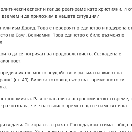
олитически аспект и как да реагираме като християни. И о
а вземем и да приложим в нашата ситуация?
или към Давид. Това е невероятно единство и подкрепа о
ето на Саул, Вениамин. Това единство е било възможно
л.
които да се погрижат за продоволствието. Създадена е
аконност.
 предизвикало много неудобство в ритъма на живот на
аил“ (ст. 40). Били са готови да жертват временното си
ога.
 астрономията. Разпознавали са астрономическото време, 
е разпознаха, че е настъпило времето да се намесят и да
и водачи. От хора със страх от Господа, които имат обща ц
 своето време. Хора, които да показват посоката и самите