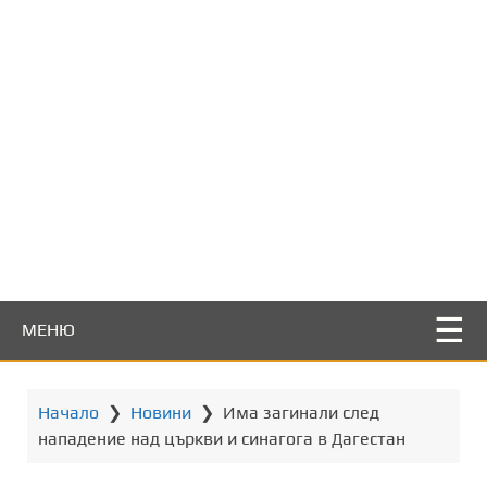
т
о
с
ъ
д
ъ
р
ж
а
н
и
е
МЕНЮ
Начало
❯
Новини
❯
Има загинали след
нападение над църкви и синагога в Дагестан