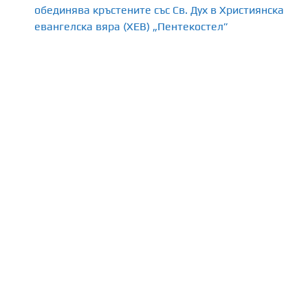
обединява кръстените със Св. Дух в Християнска
евангелска вяра (ХЕВ) „Пентекостел”