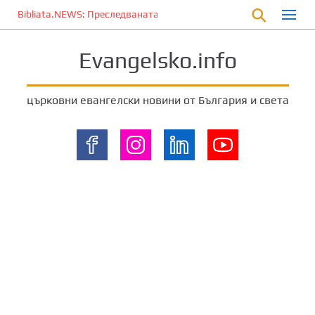
П
Bibliata.NEWS: Преследваната църква [9 август 2026]
р
е
Evangelsko.info
м
и
н
църковни евангелски новини от България и света
е
т
е
к
ъ
м
о
с
н
о
в
н
о