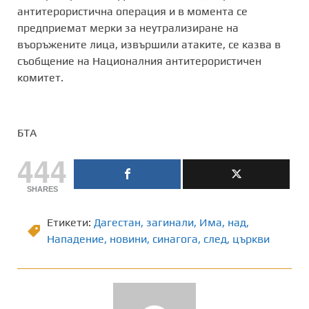
антитерористична операция и в момента се
предприемат мерки за неутрализиране на
въоръжените лица, извършили атаките, се казва в
съобщение на Националния антитерористичен
комитет.
БТА
444
SHARES
Етикети:
Дагестан
,
загинали
,
Има
,
над
,
Нападение
,
новини
,
синагога
,
след
,
църкви