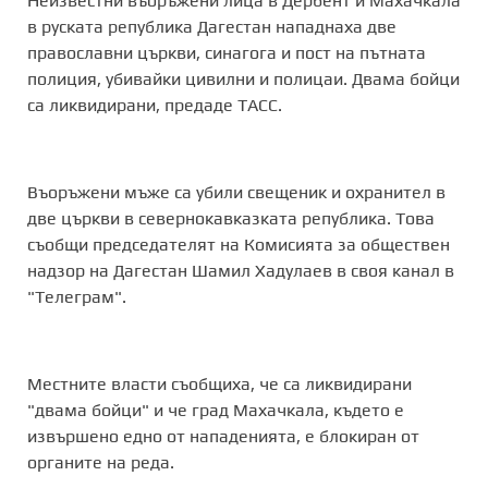
Неизвестни въоръжени лица в Дербент и Махачкала
в руската република Дагестан нападнаха две
православни църкви, синагога и пост на пътната
полиция, убивайки цивилни и полицаи. Двама бойци
са ликвидирани, предаде ТАСС.
Въоръжени мъже са убили свещеник и охранител в
две църкви в севернокавказката република. Това
съобщи председателят на Комисията за обществен
надзор на Дагестан Шамил Хадулаев в своя канал в
"Телеграм".
Местните власти съобщиха, че са ликвидирани
"двама бойци" и че град Махачкала, където е
извършено едно от нападенията, е блокиран от
органите на реда.