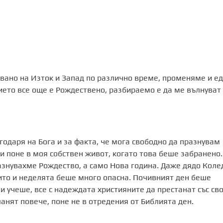
вано на Изток и Запад по различно време, променяме и е
ието все още е Рождествено, разбираемо е да ме вълнуват
годаря на Бога и за факта, че мога свободно да празнувам
 поне в моя собствен живот, когато това беше забранено.
знувахме Рождество, а само Нова година. Даже дядо Коле
ито и неделята беше много опасна. Почивният ден беше
и учеше, все с надеждата християните да престанат със св
анят повече, поне не в отредения от Библията ден.