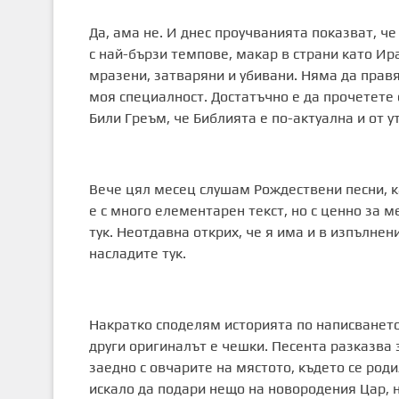
Да, ама не. И днес проучванията показват, ч
с най-бързи темпове, макар в страни като Ир
мразени, затваряни и убивани. Няма да правя
моя специалност. Достатъчно е да прочетете 
Били Греъм, че Библията е по-актуална и от у
Вече цял месец слушам Рождествени песни, к
е с много елементарен текст, но с ценно за м
тук. Неотдавна открих, че я има и в изпълнен
насладите тук.
Накратко споделям историята по написването 
други оригиналът е чешки. Песента разказва 
заедно с овчарите на мястото, където се род
искало да подари нещо на новородения Цар, 