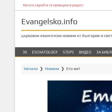
П
Когато скръбта се превърне в радост
р
е
Evangelsko.info
м
и
н
църковни евангелски новини от България и све
е
т
е
30
ESCHATOLOGY
STEPS
ВИДЕО
ЗА БИБ
к
ъ
м
Начало
❯
Новини
❯
Ето ме!
о
с
н
о
в
н
о