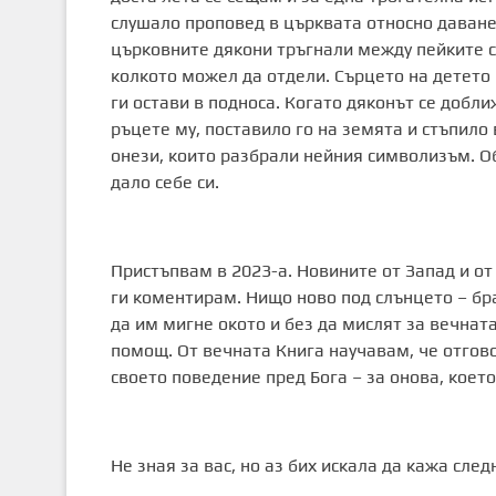
слушало проповед в църквата относно даване
църковните дякони тръгнали между пейките с 
колкото можел да отдели. Сърцето на детето 
ги остави в подноса. Когато дяконът се добли
ръцете му, поставило го на земята и стъпило
онези, които разбрали нейния символизъм. Об
дало себе си.
Пристъпвам в 2023-а. Новините от Запад и от
ги коментирам. Нищо ново под слънцето – бра
да им мигне окото и без да мислят за вечната
помощ. От вечната Книга научавам, че отгово
своето поведение пред Бога – за онова, което
Не зная за вас, но аз бих искала да кажа след