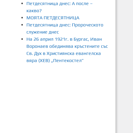
Петдесятница днес: А после –
какво?
МОЯТА ПЕТДЕСЯТНИЦА
Петдесятница днес: Пророческото
служение днес
На 26 април 1921г. в Бургас, Иван
Воронаев обединява кръстените със
Св. Дух в Християнска евангелска
вяра (ХЕВ) „Пентекостел”