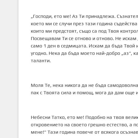
„Господи, ето ме! Аз Ти принадлежа. Съзнател
което ми се случи през тази година съдейства
които ми предстоят, също са под Твоя контрол
Посвещавам Ти се отново и отново. Не искам 
само 1 ден в седмицата. Искам да бъда Твой 
угодно. Нека да бъда моето най-добро „аз“, к
таланти.
Моля Те, нека никога да не бъда самодоволна
пак с Твоята сила и помощ, мога да дам още 
Небесни Татко, ето ме! Подобно на твоя велик
откровението на своето грешно естество, а по
мене!“ Тази година повече от всякога осъзн