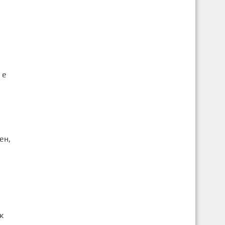
 е
ен,
к