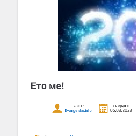
т
о
с
ъ
д
ъ
р
ж
а
н
и
Ето ме!
е
АВТОР
СЪЗДАДЕН
05.03.2023
Evangelsko.info