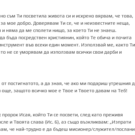
но съм Ти посветила живота си и искрено вярвам, че това,
 за мое добро. Доверявам Ти се, че и неизвестните неща,
 и няма да ме сполети нищо, за което Ти не знаеш.
да бъда посредствен християнин, който Те обича и почита
инструмент във всеки един момент. Използвай ме, както Ти
ато не се уморявам да използвам всички свои дарби и
 от постигнатото, а да зная, че ако ми подариш утрешния д
и още, защото всичко мое е Твое и Твоето давам на Теб!
 пророк Исая, който Ти се посвети, след като преживя
сле и Твоята слава (Ис. 6), аз също възкликвам: „Изпрати
авам, че най-трудно е да бъдеш мисионер/служител/послани