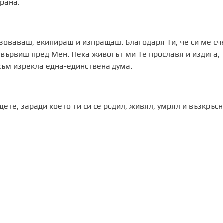
рана.
ризоваваш, екипираш и изпращаш. Благодаря Ти, че си ме сч
че вървиш пред Мен. Нека животът ми Те прославя и издига,
 съм изрекла една-единствена дума.
ете, заради което ти си се родил, живял, умрял и възкръсн