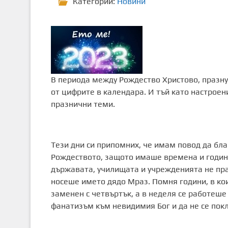
Категории:
Новини
В периода между Рождество Христово, празну
от цифрите в календара. И тъй като настроен
празнични теми.
Тези дни си припомних, че имам повод да бла
Рождеството, защото имаше времена и години
държавата, училищата и учрежденията не пра
носеше името дядо Мраз. Помня години, в ко
заменен с четвъртък, а в неделя се работеше 
фанатизъм към невидимия Бог и да не се покл