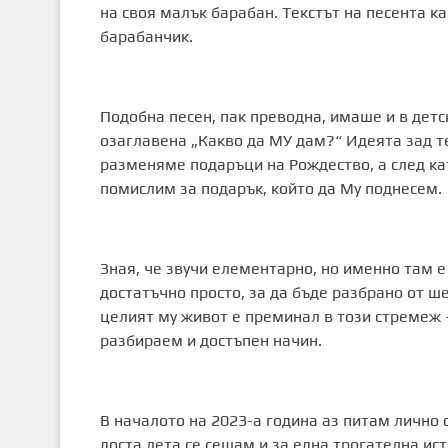
на своя малък барабан. Текстът на песента к
барабанчик.
Подобна песен, пак преводна, имаше и в дет
озаглавена „Какво да МУ дам?“ Идеята зад те
разменяме подаръци на Рождество, а след кат
помислим за подарък, който да Му поднесем.
Зная, че звучи елементарно, но именно там е
достатъчно просто, за да бъде разбрано от ш
целият му живот е преминал в този стремеж 
разбираем и достъпен начин.
В началото на 2023-а година аз питам лично 
доста лета се сещам и за една трогателна ист