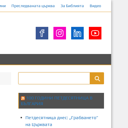
ини
Преследваната църква
За Библията
Видео
100 ГОДИНИ ПЕТДЕСЯТНИЦА В
БЪЛГАРИЯ
Петдесятница днес: „Грабването”
на Църквата