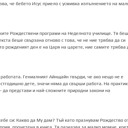
азва, че бебето Исус приело с усмивка изпълнението на мал
ските Рождествени програми на Неделното училище. Тя бе
кста беше свързана отново с това, че не ние трябва да си
о рожденият ден е на Царя на царете, ние самите трябва 
 работата. Гениалният Айнщайн твърди, че ако нещо не е
естгодишно дете, значи няма да свърши работа. На практик
– да представи и най-сложните природни закони на
себе си: Какво да Му дам? Тъй като празнувам Рождество о
ория, прочетена в книга. Тя разказва за малко момче, кое