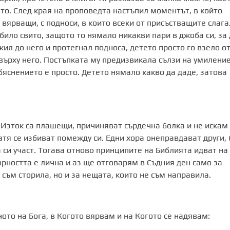
то. След края на проповедта настъпил моментът, в който
вярващи, с подноси, в които всеки от присъстващите слага
било свито, защото то нямало никакви пари в джоба си, за 
жил до него и протегнал подноса, детето просто го взело о
 върху него. Постъпката му предизвикала сълзи на умиление
яснението е просто. Детето нямало какво да даде, затова
 Изток са плашещи, причиняват сърдечна болка и не искам
тя се избиват помежду си. Едни хора онеправдават други, 
 си участ. Тогава отново принципите на Библията идват на
рността е лична и аз ще отговарям в Съдния ден само за
 съм сторила, но и за нещата, които не съм направила.
ното на Бога, в Когото вярвам и на Когото се надявам: