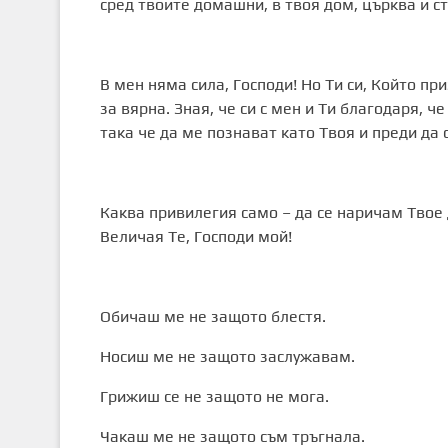
сред твоите домашни, в твоя дом, църква и ст
В мен няма сила, Господи! Но Ти си, Който п
за вярна. Зная, че си с мен и Ти благодаря, 
така че да ме познават като Твоя и преди да
Каква привилегия само – да се наричам Твое д
Величая Те, Господи мой!
Обичаш ме не защото блестя.
Носиш ме не защото заслужавам.
Грижиш се не защото не мога.
Чакаш ме не защото съм тръгнала.