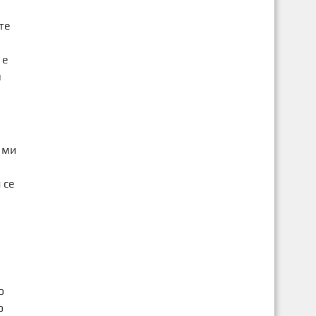
те
 е
я
 ми
 се
о
о