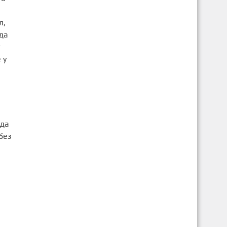
л,
да
т
 у
 да
без