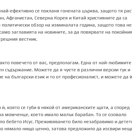
е най-ефективно се покланя гонената църква, защото тя рас
ан, Афганистан, Северна Корея и Китай християните да са
 политически обзор на изминалата година, защото това не
само заглавията на новините, за да повярвате на покойни
трешния вестник.
акто повечето от вас, предполагам. Една от най-любимите
ен съдържание. Можете да я чуете в различни версии тук и
ие на български език и то от професионалист, и можете да ѝ
ѝ, която се губи в някой от американските щати, а според
за момченце, което имало малък барабан. То се озовало
ило бебето Исус. Преживяването било незабравимо и детет
но нямало нищо ценно, затова предложило да изсвири нещ