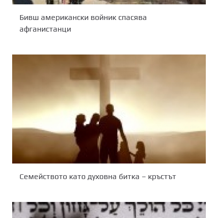
Бивш американски войник спасява
афганистанци
Семейството като духовна битка – кръстът