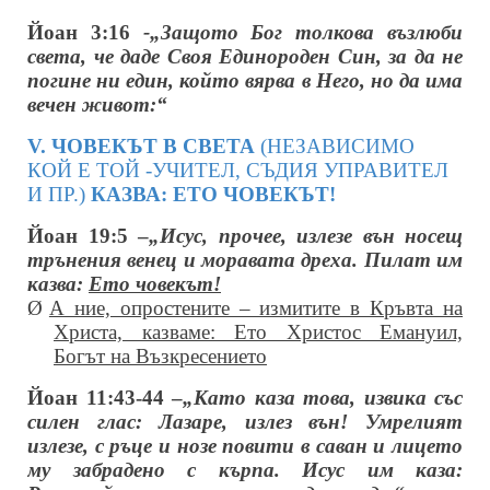
Йоан 3:16
-„Защото Бог толкова възлюби
света, че даде Своя Единороден Син, за да не
погине ни един, който вярва в Него, но да има
вечен живот:“
V. ЧОВЕКЪТ В СВЕТА
(НЕЗАВИСИМО
КОЙ Е ТОЙ -УЧИТЕЛ, СЪДИЯ УПРАВИТЕЛ
И ПР.)
КАЗВА: ЕТО ЧОВЕКЪТ!
Йоан 19:5 –
„Исус, прочее, излезе вън носещ
трънения венец и моравата дреха. Пилат им
казва:
Ето човекът!
Ø
А ние, опростените – измитите в Кръвта на
Христа, казваме: Ето Христос Емануил,
Богът на Възкресението
Йоан 11:43-44 –
„Като каза това, извика със
силен глас: Лазаре, излез вън! Умрелият
излезе, с ръце и нозе повити в саван и лицето
му забрадено с кърпа. Исус им каза: