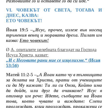
Разповийте го и оставете го да си иде.“
VІ. ЧОВЕКЪТ ОТ СВЕТА, ТОГАВА И
ДНЕС, КАЗВА:
ЕТО ЧОВЕКЪТ!
Йоан 19:5 –
„Исус, прочее, излезе вън носещ
трънения венец и моравата дреха. Пилат им
казва:
Ето човекът!
Ø
А, опиталите целебната благодат на Господа
Исуса Христа, казват:
„И с Неговите рани ние се изцелихме.“
(Исая
53:5б)
Матей 11:2-5 –
„А Йоан като чу в тъмницата
за делата на Христа, прати от учениците
си да Му кажат: Ти ли си Онзи, Който има
да дойде, или друг да очакваме? Исус в
отговор им рече: Идете, съобщете на Йоан
това, което чувате и виждате: Слепи
проглеждат, куци прохождат, прокажени се