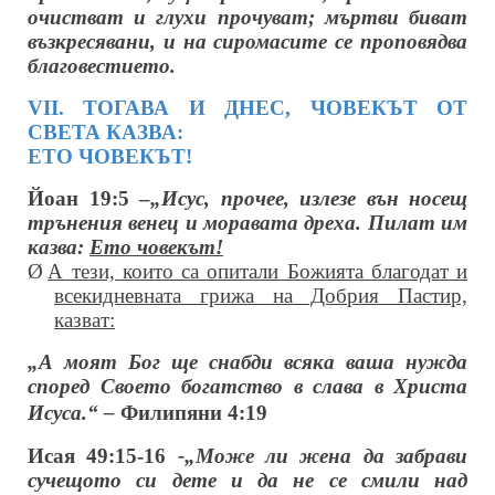
очистват и глухи прочуват; мъртви биват
възкресявани, и на сиромасите се проповядва
благовестието.
VІІ. ТОГАВА И ДНЕС, ЧОВЕКЪТ ОТ
СВЕТА КАЗВА:
ЕТО ЧОВЕКЪТ!
Йоан 19:5 –
„Исус, прочее, излезе вън носещ
трънения венец и моравата дреха. Пилат им
казва:
Ето човекът!
Ø
А тези, които са опитали Божията благодат и
всекидневната грижа на Добрия Пастир,
казват:
„А моят Бог ще снабди всяка ваша нужда
според Своето богатство в слава в Христа
Исуса.“ –
Филипяни 4:19
Исая 49:15-16
-„Може ли жена да забрави
сучещото си дете и да не се смили над