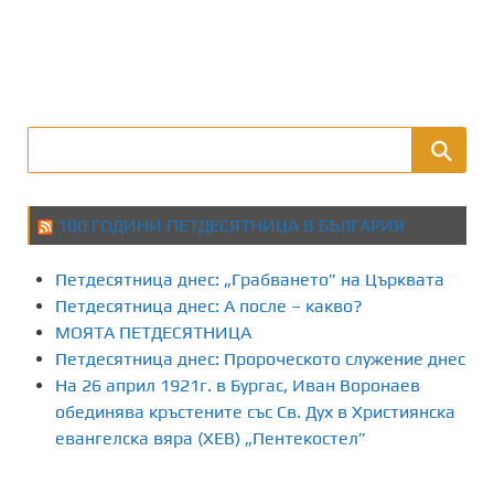
100 ГОДИНИ ПЕТДЕСЯТНИЦА В БЪЛГАРИЯ
Петдесятница днес: „Грабването” на Църквата
Петдесятница днес: А после – какво?
МОЯТА ПЕТДЕСЯТНИЦА
Петдесятница днес: Пророческото служение днес
На 26 април 1921г. в Бургас, Иван Воронаев
обединява кръстените със Св. Дух в Християнска
евангелска вяра (ХЕВ) „Пентекостел”