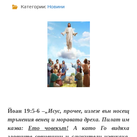
Категории:
Новини
Йоан 19:5-6 –
„Исус, прочее, излезе вън носещ
трънения венец и моравата дреха. Пилат им
казва:
Ето човекът!
А като Го видяха
главните свещеници и служители извикаха,