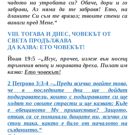
чадото на утробата си? Обаче, дори и го
забрави, Аз няма да те забравя! Ето, на
дланите Си съм те врязал; твоите стени са
винаги пред Мене.“
VІІІ. ТОГАВА И ДНЕС, ЧОВЕКЪТ ОТ
СВЕТА ПРОДЪЛЖАВА
ДА КАЗВА: ЕТО ЧОВЕКЪТ!
Йоан 19:5 –
„Исус, прочее, излезе вън носещ
трънения венец и моравата дреха. Пилат им
казва:
Ето човекът!
2 Петрово 3:3-4 –
„Преди всичко знайте това,
че в последните дни ще дойдат
подиграватели, които с подигравките си ще
ходят по своите страсти и ще казват: Къде
е обещаното Му пришествие? Защото,
откак са се поминали бащите ни, всичко си
стои така, както е било от началото на
създанието.“