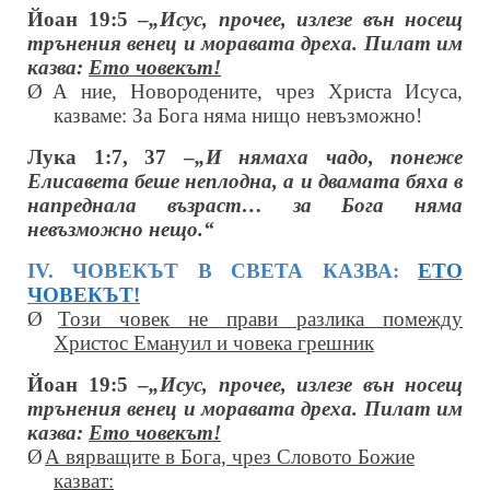
Йоан 19:5 –
„Исус, прочее, излезе вън носещ
трънения венец и моравата дреха. Пилат им
казва:
Ето човекът!
Ø
А ние, Новородените, чрез Христа Исуса,
казваме: За Бога няма нищо невъзможно!
Лука 1:7, 37 –
„И нямаха чадо, понеже
Елисавета беше неплодна, а и двамата бяха в
напреднала възраст… за Бога няма
невъзможно нещо.“
ІV. ЧОВЕКЪТ В СВЕТА КАЗВА:
ЕТО
ЧОВЕКЪТ!
Ø
Този човек не прави разлика помежду
Христос Емануил и човека грешник
Йоан 19:5 –
„Исус, прочее, излезе вън носещ
трънения венец и моравата дреха. Пилат им
казва:
Ето човекът!
Ø
А вярващите в Бога, чрез Словото Божие
казват: