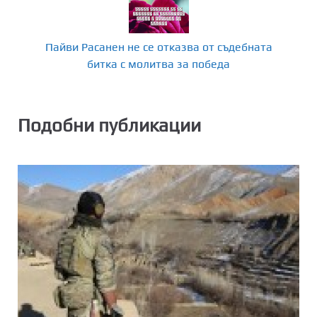
Пайви Расанен не се отказва от съдебната
битка с молитва за победа
Подобни публикации