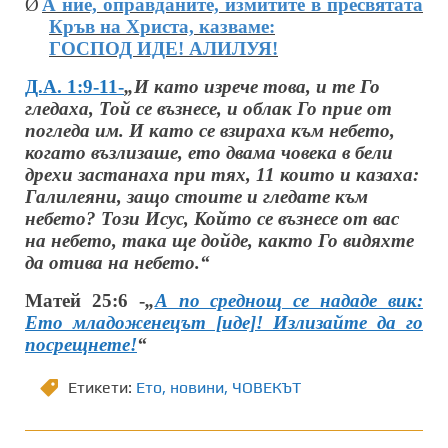
Ø
А ние, оправданите, измитите в пресвятата
Кръв на Христа, казваме:
ГОСПОД ИДЕ! АЛИЛУЯ!
Д.А. 1:9-11-
„И като изрече това, и те Го
гледаха, Той се възнесе, и облак Го прие от
погледа им.
И като се взираха към небето,
когато възлизаше, ето двама човека в бели
дрехи застанаха при тях, 11 които и казаха:
Галилеяни, защо стоите и гледате към
небето? Този Исус, Който се възнесе от вас
на небето, така ще дойде, както Го видяхте
да отива на небето.“
Матей 25:6 -
„
А по среднощ се нададе вик:
Ето младоженецът [иде]! Излизайте да го
посрещнете!
“
Етикети:
Ето
,
новини
,
ЧОВЕКЪТ