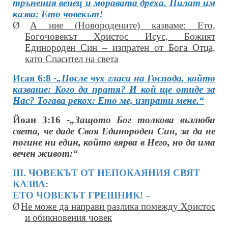
трънения венец и моравата дреха. Пилат им
казва:
Ето човекът!
Ø
А ние (Новородените) казваме: Ето,
Богочовекът Христос Исус, Божият
Единороден Син – изпратен от Бога Отца,
като Спасител на света
Исая 6:8
-„После чух гласа на Господа, който
казваше: Кого да пратя? И кой ще отиде за
Нас? Тогава рекох: Ето ме, изпрати мене.“
Йоан 3:16
-„Защото Бог толкова възлюби
света, че даде Своя Единороден Син, за да не
погине ни един, който вярва в Него, но да има
вечен живот:“
ІІІ. ЧОВЕКЪТ ОТ НЕПОКАЯНИЯ СВЯТ
КАЗВА:
ЕТО ЧОВЕКЪТ ГРЕШНИК! –
Ø
Не може да направи разлика помежду Христос
и обикновения човек