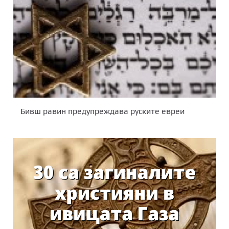
Бивш равин предупреждава руските евреи