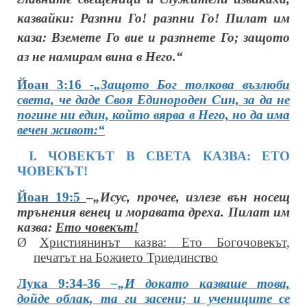
казвайки: Разпни Го! разпни Го! Пилат им
каза: Вземете Го вие и разпнете Го; защото
аз не намирам вина в Него.“
Йоан 3:16
-„Защото Бог толкова възлюби
света, че даде Своя Единороден Син, за да не
погине ни един, който вярва в Него, но да има
вечен живот:“
І. ЧОВЕКЪТ В СВЕТА КАЗВА: ЕТО
ЧОВЕКЪТ!
Йоан 19:5
–
„Исус, прочее, излезе вън носещ
трънения венец и моравата дреха. Пилат им
казва:
Ето човекът!
Ø
Християнинът казва: Ето Богочовекът,
печатът на Божието Триединство
Лука 9:34-36
–„И докато казваше това,
дойде облак, та ги засени; и учениците се