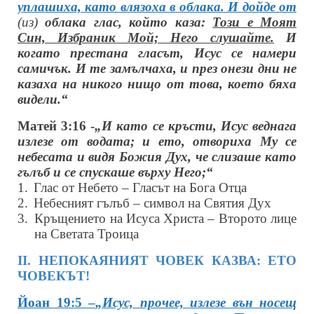
уплашиха, като влязоха в облака. И дойде от
(из)
облака глас, който каза:
Този е Моят
Син, Избраник Мой; Него слушайте.
И
когато престана гласът, Исус се намери
самичък. И те замълчаха, и през онези дни не
казаха на никого нищо от това, което бяха
видели.“
Матей 3:16 -
„И като се кръсти, Исус веднага
излезе от водата; и ето, отвориха Му се
небесата и видя Божия Дух, че слизаше като
гълъб и се спускаше върху Него;“
1.
Глас от Небето – Гласът на Бога Отца
2.
Небесният гълъб – символ на Святия Дух
3.
Кръщението на Исуса Христа – Второто лице
на Светата Троица
ІІ. НЕПОКАЯНИЯТ ЧОВЕК КАЗВА: ЕТО
ЧОВЕКЪТ!
Йоан 19:5 –
„Исус, прочее, излезе вън носещ