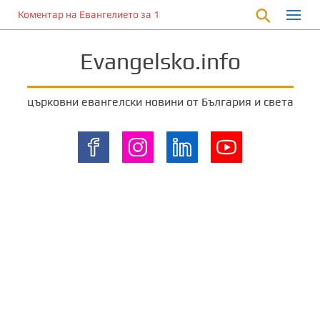
П
Коментар на Евангелието за 18 август 2024 г. от отец Йоан Хад
р
е
Evangelsko.info
м
и
н
църковни евангелски новини от България и света
е
т
е
к
ъ
м
о
с
н
о
в
н
о