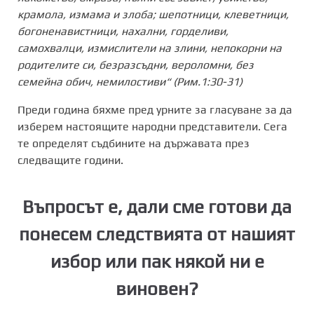
крамола, измама и злоба;
шепотници, клеветници,
богоненавистници, нахални, горделиви,
самохвалци, измислители на злини, непокорни на
родителите си,
безразсъдни, вероломни, без
семейна обич, немилостиви“ (Рим.1:30-31)
Преди година бяхме пред урните за гласуване за да
изберем настоящите народни представители. Сега
те определят съдбините на държавата през
следващите години.
Въпросът е, дали сме готови да
понесем следствията от нашият
избор или пак някой ни е
виновен?