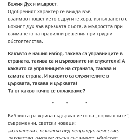
Божия Дух
и
мъдрост
.
Одобреният характер се вижда във
взаимоотношението с другите хора, изпълването с
Божият Дух във връзката с Бога, а мъдростта при
взимането на правилни решения при трудни
обстоятелства.
Какъвто е нашия избор, такива са управниците в
страната, такива са и църковните ни служители! А
каквито са управниците на страната, такава и
самата страна. И каквито са служителите в
църквата, такава и църквата!
Та от какво точно се оплакваме?
* * *
Библията разкрива съдържанието на „нормалните“,
съвременни, светски човеци:
„
изпълнени с всякакъв вид неправда, нечестие,
лакомство, омраза; пълни със завист, убийство,