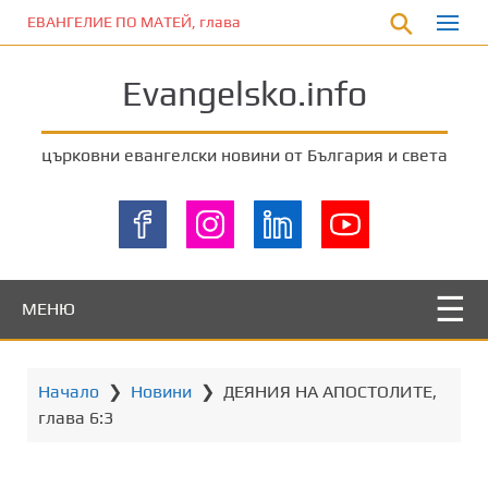
П
ЕВАНГЕЛИЕ ПО МАТЕЙ, глава 5:17-20
р
е
Evangelsko.info
м
и
н
църковни евангелски новини от България и света
е
т
е
к
ъ
м
МЕНЮ
о
с
н
Начало
❯
Новини
❯
ДЕЯНИЯ НА АПОСТОЛИТЕ,
о
глава 6:3
в
н
о