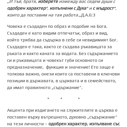
„
И тъй, братя,
изберете
измежду вас седем души с
одобрен характер
*,
изпълнени
с Духа
* и
с мъдрост
*,
които да поставим на тая работа.
„Д.А.6:3
Човека е създаден по образ и подобие на Бога.
Създаден е като видим отпечатък, образ и вид,
който трябва да съдържа в себе си невидимият Бог.
Създаден е така, както се създава ръкавицата за
ръката и както каната за водата. Без съдържанието
си и ръкавицата и човекът губи основното си
предназначение, функция и значение! Ето защо е
толкова важно, онези които са поставени в ключови
позиции в държавата, в църквата и в семейството,
да имат правилното „съдържание“.
* * *
Акцента при издигането на служителите в църква е
поставен върху вътрешното, духовно „съдържание“
на тези личности –
одобрен характер
,
изпълване със