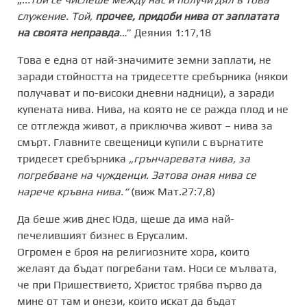
служение. Той,
прочее, придоби нива от заплатата
на своята неправда
…
” Деяния 1:17,18
Това е една от най-значимите земни заплати, не
заради стойността на тридесетте сребърника (някои
получават и по-високи дневни надници), а заради
купената нива. Нива, на която не се ражда плод и не
се отглежда живот, а приключва живот – нива за
смърт. Главните свещеници купили с върнатите
тридесет сребърника
„грънчаревата нива, за
погребване на чужденци. Затова оная нива се
нарече кръвна нива.“
(виж Мат.27:7,8)
Да беше жив днес Юда, щеше да има най-
печелившият бизнес в Ерусалим.
Огромен е броя на религиозните хора, които
желаят да бъдат погребани там. Носи се мълвата,
че при Пришествието, Христос трябва първо да
мине от там и онези, които искат да бъдат