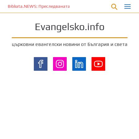
П
Bibliata.NEWS: Преследваната църква [9 август 2026]
р
е
Evangelsko.info
м
и
н
църковни евангелски новини от България и света
е
т
е
к
ъ
м
о
с
н
о
в
н
о