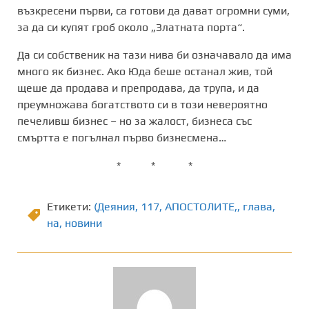
възкресени първи, са готови да дават огромни суми,
за да си купят гроб около „Златната порта“.
Да си собственик на тази нива би означавало да има
много як бизнес. Ако Юда беше останал жив, той
щеше да продава и препродава, да трупа, и да
преумножава богатството си в този невероятно
печеливш бизнес – но за жалост, бизнеса със
смъртта е погълнал първо бизнесмена…
* * *
Етикети:
(Деяния
,
117
,
АПОСТОЛИТЕ,
,
глава
,
на
,
новини