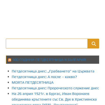
100 ГОДИНИ ПЕТДЕСЯТНИЦА В БЪЛГАРИЯ
Петдесятница днес: „Грабването” на Църквата
Петдесятница днес: А после – какво?
МОЯТА ПЕТДЕСЯТНИЦА
Петдесятница днес: Пророческото служение днес
На 26 април 1921г. в Бургас, Иван Воронаев
обединява кръстените със Св. Дух в Християнска
евангелска вяра (ХЕВ) „Пентекостел”