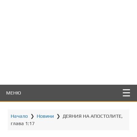
т
о
с
ъ
д
ъ
р
ж
а
н
и
е
МЕНЮ
Начало
❯
Новини
❯
ДЕЯНИЯ НА АПОСТОЛИТЕ,
глава 1:17