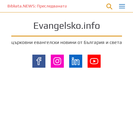
П
Bibliata.NEWS: Преследваната църква [8 август 2026]
р
е
Evangelsko.info
м
и
н
църковни евангелски новини от България и света
е
т
е
к
ъ
м
о
с
н
о
в
н
о