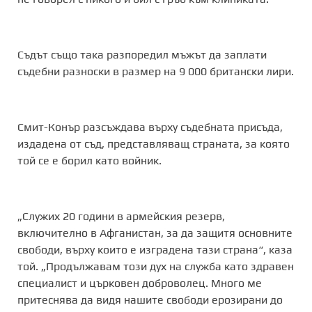
Съдът също така разпоредил мъжът да заплати
съдебни разноски в размер на 9 000 британски лири.
Смит-Конър разсъждава върху съдебната присъда,
издадена от съд, представляващ страната, за която
той се е борил като войник.
„Служих 20 години в армейския резерв,
включително в Афганистан, за да защитя основните
свободи, върху които е изградена тази страна“, каза
той. „Продължавам този дух на служба като здравен
специалист и църковен доброволец. Много ме
притеснява да видя нашите свободи ерозирани до