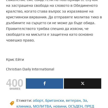
на застрашена свобода на словото в Обединеното
кралство, когато става въпрос за изразяване на
християнски вярвания. Да отправяте молитва тихо в
дълбините на сърцето си не може да бъде обида.
Правителството трябва спешно да изясни, че
свободата на мисълта е защитена като основно
човешко право.
Крис Ейти
Christian Daily International
400
SHARES
Етикети:
аборт
,
Британски
,
ветеран
,
Зa
,
клиника
,
МОЛИТВА
,
новини
,
ОСЪДЕН
,
ПРЕД