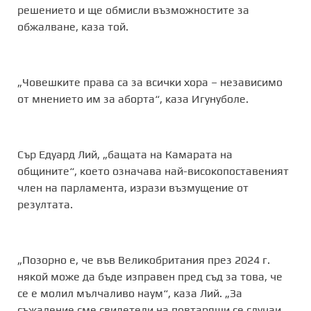
решението и ще обмисли възможностите за
обжалване, каза той.
„Човешките права са за всички хора – независимо
от мнението им за аборта“, каза Игунуболе.
Сър Едуард Лий, „бащата на Камарата на
общините“, което означава най-високопоставеният
член на парламента, изрази възмущение от
резултата.
„Позорно е, че във Великобритания през 2024 г.
някой може да бъде изправен пред съд за това, че
се е молил мълчаливо наум“, каза Лий. „За
съжаление сме свидетели на повтарящи се случаи