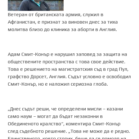
Ветеран от британската армия, служил в
Афганистан, е признат за виновен днес за тиха
молитва близо до клиника за аборти в Англия.
Адам Смит-Конър е нарушил заповед за защита на
обществените пространства с това свое действие.
Това е решението на магистратския съд в град Пул,
графство Дорсет, Англия. Съдът условно е освободил
Смит-Конър, но е наложил сериозна глоба.
„Днес съдът реши, че определени мисли – казани
само наум – могат да бъдат незаконни в
Обединеното кралство“, коментира Смит-Конър
след съдебното решение. „Това не може да е редно.
Единственото, което сторих, беше да се помоля на