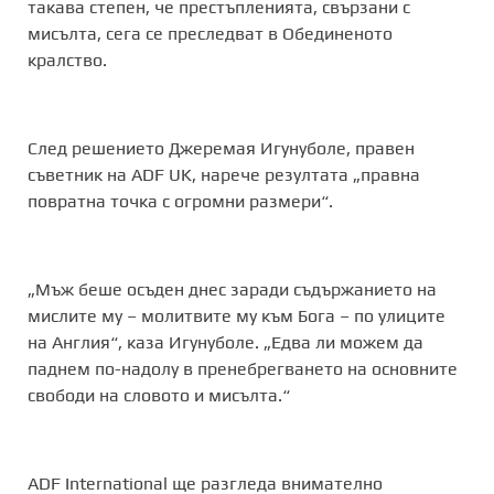
такава степен, че престъпленията, свързани с
мисълта, сега се преследват в Обединеното
кралство.
След решението Джеремая Игунуболе, правен
съветник на ADF UK, нарече резултата „правна
повратна точка с огромни размери“.
„Мъж беше осъден днес заради съдържанието на
мислите му – молитвите му към Бога – по улиците
на Англия“, каза Игунуболе. „Едва ли можем да
паднем по-надолу в пренебрегването на основните
свободи на словото и мисълта.“
ADF International ще разгледа внимателно