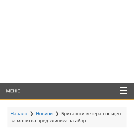
т
о
с
ъ
д
ъ
р
ж
а
н
и
е
МЕНЮ
Начало
❯
Новини
❯
Британски ветеран осъден
за молитва пред клиника за аборт