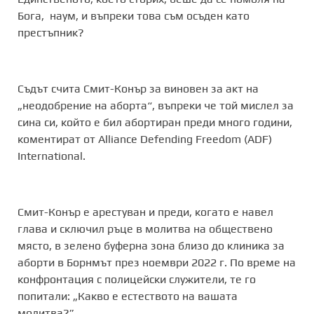
Бога, наум, и въпреки това съм осъден като
престъпник?
Съдът счита Смит-Конър за виновен за акт на
„неодобрение на аборта“, въпреки че той мислел за
сина си, който е бил абортиран преди много години,
коментират от Alliance Defending Freedom (ADF)
International.
Смит-Конър е арестуван и преди, когато е навел
глава и сключил ръце в молитва на обществено
място, в зелено буферна зона близо до клиника за
аборти в Борнмът през ноември 2022 г. По време на
конфронтация с полицейски служители, те го
попитали: „Какво е естеството на вашата
молитва?”