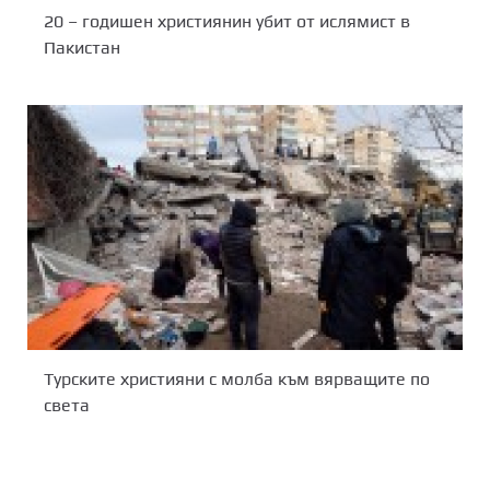
20 – годишен християнин убит от ислямист в
Пакистан
Турските християни с молба към вярващите по
света