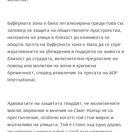
Буферната зона е била легализирана преди това със
заповед за защита на обществените пространства,
наложена на улици в близост до клиниката за
аборти. Целта на буферната зона е била да се спре
изразяването на убеждения в подкрепа на живота в
близост до сградата, включително предлагане на
помощ или молитви на жени в кризисна
бременност, според изявление за пресата на ADF
International.
Адвокатите на защитата твърдят, че молитвените
мисли, вярвания и мнения на Смит-Конър не са
престъпление, особено когато той стои мирно и
мълчаливо на улицата. Той е стоял зад едно дърво,
не говорел с никого и бил с гръб към клиниката.