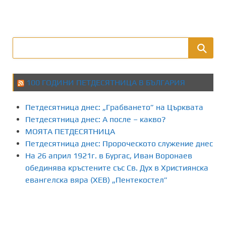
100 ГОДИНИ ПЕТДЕСЯТНИЦА В БЪЛГАРИЯ
Петдесятница днес: „Грабването” на Църквата
Петдесятница днес: А после – какво?
МОЯТА ПЕТДЕСЯТНИЦА
Петдесятница днес: Пророческото служение днес
На 26 април 1921г. в Бургас, Иван Воронаев
обединява кръстените със Св. Дух в Християнска
евангелска вяра (ХЕВ) „Пентекостел”