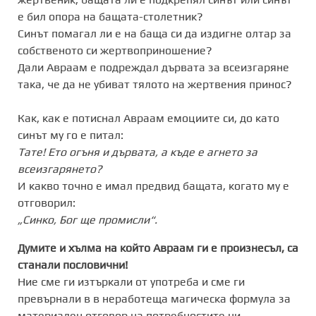
е бил опора на бащата-столетник?
Синът помагал ли е на баща си да издигне олтар за
собственото си жертвоприношение?
Дали Авраам е подреждал дървата за всеизгаряне
така, че да не убиват тялото на жертвения принос?
Как, как е потиснал Авраам емоциите си, до като
синът му го е питал:
Тате! Ето огъня и дървата, а къде е агнето за
всеизгарянето?
И какво точно е имал предвид бащата, когато му е
отговорил:
„Синко, Бог ще промисли“.
Думите и хълма на който Авраам ги е произнесъл, са
станали пословични!
Ние сме ги изтъркали от употреба и сме ги
превърнали в в неработеща магическа формула за
материален отговор на потребностите ни.