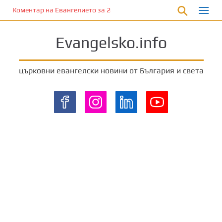
П
Коментар на Евангелието за 28 януари 2023 г. от отец Йоан Ха
р
е
Evangelsko.info
м
и
н
църковни евангелски новини от България и света
е
т
е
к
ъ
м
о
с
н
о
в
н
о