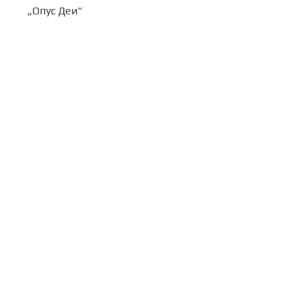
„Опус Деи“