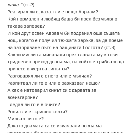
кажа.“
(ст.2)
Реагирал ли е, казал ли е нещо Авраам?
Кой нормален и любящ баща би прел безмълвно
такава заповед?
И кой друг освен Авраам би подранил още същата
нощ, когато е получил тежката заръка, за да поеме
на зазоряване пътя на бащината Голгота? (ст.3)
Какви мисли са минавали през главата му в този
тридневен преход до хълма, на който е трябвало да
принесе в жертва синът си?
Разговарял ли е с него или е мълчал?
Разпитвал ли го е или е разказвал нещо?
А как е натоварил синът си с дървата за
всеизгаряне?
Гледал ли го е в очите?
Ронил ли е скришно сълзи?
Милвал ли го е?
Докато двамата са се изкачвали по хълма-
жертвеник, бащата ли е подкрепял синът или синът