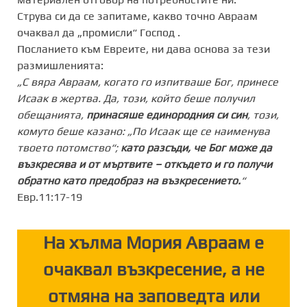
Струва си да се запитаме, какво точно Авраам
очаквал да „промисли“ Господ .
Посланието към Евреите, ни дава основа за тези
размишленията:
„С вяра Авраам, когато го изпитваше Бог, принесе
Исаак в жертва. Да, този, който беше получил
обещанията,
принасяше единородния си син
, този,
комуто беше казано: „По Исаак ще се наименува
твоето потомство“;
като разсъди, че Бог може да
възкресява и от мъртвите – откъдето и го получи
обратно като предобраз на възкресението.
“
Евр.11:17-19
На хълма Мория Авраам е
очаквал възкресение, а не
отмяна на заповедта или