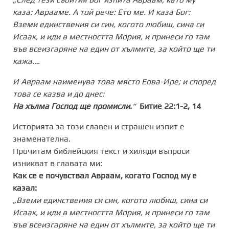
каза: Аврааме. А той рече: Ето ме. И каза Бог:
Вземи единствения си син, когото любиш, сина си
Исаак, и иди в местността Мория, и принеси го там
във всеизгаряне на един от хълмите, за който ще ти
кажа.
…
И Авраам наименува това място Еова-Ире; и според
това се казва и до днес:
На хълма Господ ще промисли.
“
Битие 22:1-2, 14
Историята за този славен и страшен изпит е
знаменателна.
Прочитам библейския текст и хиляди въпроси
изникват в главата ми:
Как се е почувствал Авраам, когато Господ му е
казал:
„Вземи единствения си син, когото любиш, сина си
Исаак, и иди в местността Мория, и принеси го там
във всеизгаряне на един от хълмите, за който ще ти