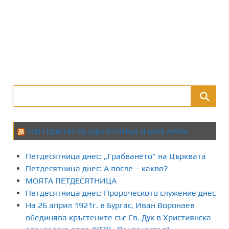
100 ГОДИНИ ПЕТДЕСЯТНИЦА В БЪЛГАРИЯ
Петдесятница днес: „Грабването” на Църквата
Петдесятница днес: А после – какво?
МОЯТА ПЕТДЕСЯТНИЦА
Петдесятница днес: Пророческото служение днес
На 26 април 1921г. в Бургас, Иван Воронаев
обединява кръстените със Св. Дух в Християнска