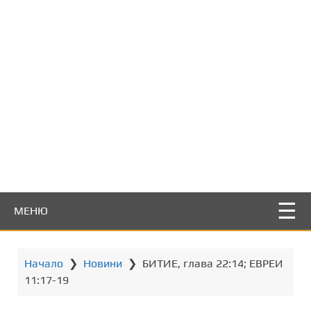
т
о
с
ъ
д
ъ
р
ж
а
н
и
е
МЕНЮ
Начало
❯
Новини
❯
БИТИЕ, глава 22:14; ЕВРЕИ
11:17-19