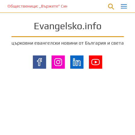
П
Общественици: „Вържете” Синода и владиците…
р
е
Evangelsko.info
м
и
н
църковни евангелски новини от България и света
е
т
е
к
ъ
м
о
с
н
о
в
н
о