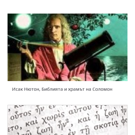
Исак Нютон, Библията и храмът на Соломон