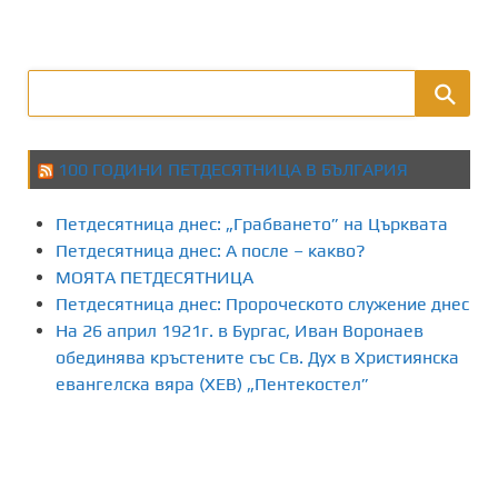
з
д
е
л
100 ГОДИНИ ПЕТДЕСЯТНИЦА В БЪЛГАРИЯ
я
Петдесятница днес: „Грабването” на Църквата
н
Петдесятница днес: А после – какво?
МОЯТА ПЕТДЕСЯТНИЦА
е
Петдесятница днес: Пророческото служение днес
На 26 април 1921г. в Бургас, Иван Воронаев
н
обединява кръстените със Св. Дух в Християнска
а
евангелска вяра (ХЕВ) „Пентекостел”
п
у