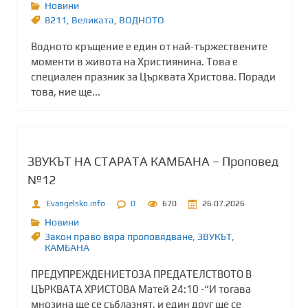
Новини
8211
,
Великата
,
ВОДНОТО
Водното кръщение е един от най-тържествените
моменти в живота на Християнина. Това е
специален празник за Църквата Христова. Поради
това, ние ще...
ЗВУКЪТ НА СТАРАТА КАМБАНА – Проповед
№12
Evangelsko.info
0
670
26.07.2026
Новини
Закон право вяра проповядване
,
ЗВУКЪТ
,
КАМБАНА
ПРЕДУПРЕЖДЕНИЕТОЗА ПРЕДАТЕЛСТВОТО В
ЦЪРКВАТА ХРИСТОВА Матей 24:10 -“И тогава
мнозина ще се съблазнят, и един друг ще се