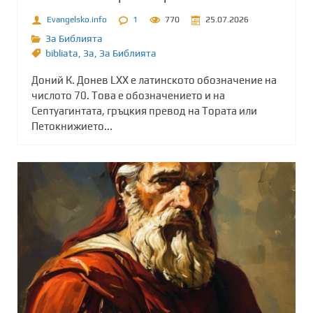
Evangelsko.info
1
770
25.07.2026
За Библията
bibliata
,
Зa
,
За Библията
Доний К. Донев LXX е латинското обозначение на
числото 70. Това е обозначението и на
Септуагинтата, гръцкия превод на Тората или
Петокнижието...