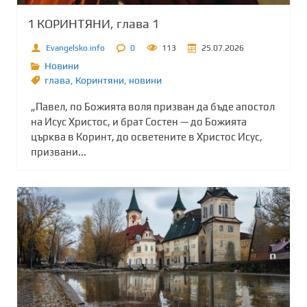
1 КОРИНТЯНИ, глава 1
Evangelsko.info
0
113
25.07.2026
Новини
глава
,
Коринтяни
,
новини
„Павел, по Божията воля призван да бъде апостол
на Исус Христос, и брат Состен — до Божията
църква в Коринт, до осветените в Христос Исус,
призвани...