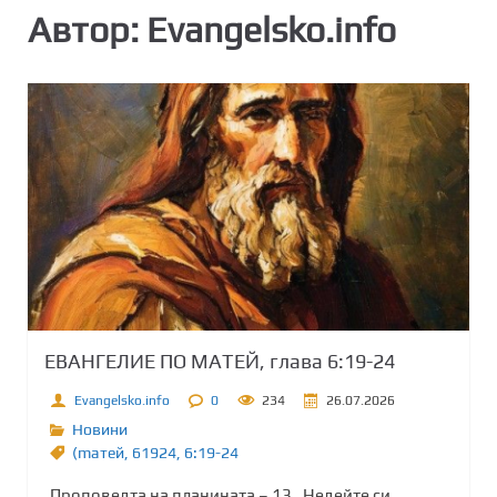
Автор:
Evangelsko.info
ЕВАНГЕЛИЕ ПО МАТЕЙ, глава 6:19-24
Evangelsko.info
0
234
26.07.2026
Новини
(maтей
,
61924
,
6:19-24
Проповедта на планината – 13 „Недейте си