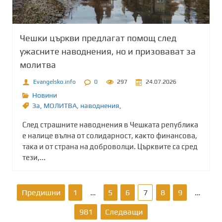
Чешки църкви предлагат помощ след
ужасните наводнения, но и призовават за
молитва
Evangelsko.info
0
297
24.07.2026
Новини
Зa
,
МОЛИТВА
,
наводнения,
След страшните наводнения в Чешката република
е налице вълна от солидарност, както финансова,
така и от страна на доброволци. Църквите са сред
тези,...
Р
Предишни
1
…
5
6
7
8
9
…
а
981
Следващи