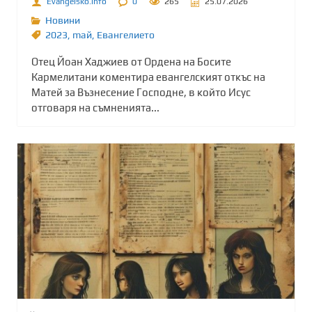
Evangelsko.info
0
265
25.07.2026
Новини
2023
,
mай
,
Евангелието
Отец Йоан Хаджиев от Ордена на Босите
Кармелитани коментира евангелският откъс на
Матей за Възнесение Господне, в който Исус
отговаря на съмненията...