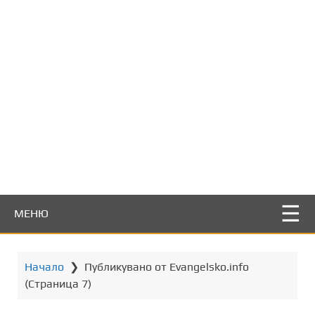
т
о
с
ъ
д
ъ
р
ж
а
н
и
е
МЕНЮ
Начало
❯
Публикувано от Evangelsko.info
(Страница 7)