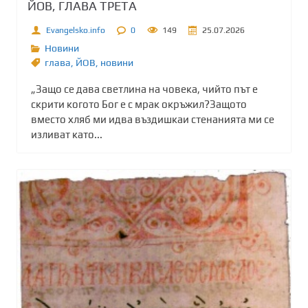
ЙОВ, ГЛАВА ТРЕТА
Evangelsko.info
0
149
25.07.2026
Новини
глава
,
ЙОВ
,
новини
„Защо се дава светлина на човека, чийто път е
скрити когото Бог е с мрак окръжил?Защото
вместо хляб ми идва въздишкаи стенанията ми се
изливат като...