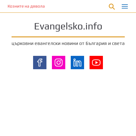
П
Козните на дявола
р
е
Evangelsko.info
м
и
н
църковни евангелски новини от България и света
е
т
е
к
ъ
м
о
с
н
о
в
н
о