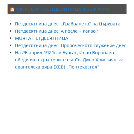
100 ГОДИНИ ПЕТДЕСЯТНИЦА В БЪЛГАРИЯ
Петдесятница днес: „Грабването” на Църквата
Петдесятница днес: А после – какво?
МОЯТА ПЕТДЕСЯТНИЦА
Петдесятница днес: Пророческото служение днес
На 26 април 1921г. в Бургас, Иван Воронаев
обединява кръстените със Св. Дух в Християнска
евангелска вяра (ХЕВ) „Пентекостел”