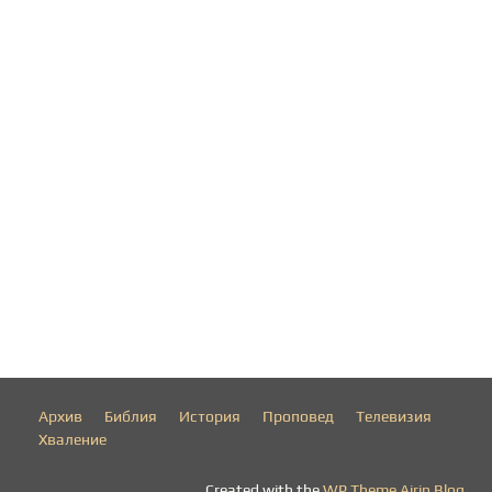
Архив
Библия
История
Проповед
Телевизия
Хваление
Created with the
WP Theme Airin Blog