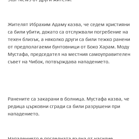
Жителят Ибрахим Адаму казва, че седем християни
са били убити, докато са отслужвали погребение на
техен близък, а няколко други са били тежко ранени
от предполагаеми бунтовници от Боко Харам. Моду
Мустафа, председател на местния самоуправителен
съвет на Чибок, потвърждава нападението.
Ранените са закарани в болница. Мустафа казва, че
редица църковни сгради са били разрушени при
нападението.
Нападението е последната вълна от насилие,