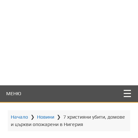
т
о
с
ъ
д
ъ
р
ж
а
н
и
е
МЕНЮ
Начало
❯
Новини
❯
7 християни убити, домове
и църкви опожарени в Нигерия