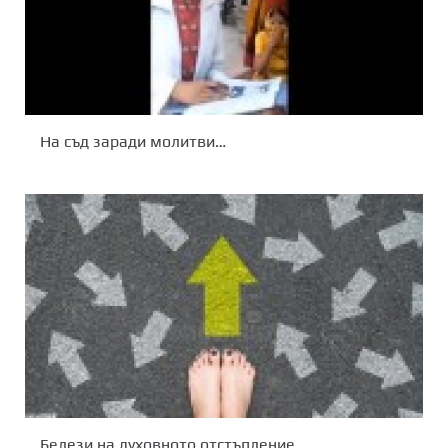
На съд заради молитви…
Белези на духовното отстъпление