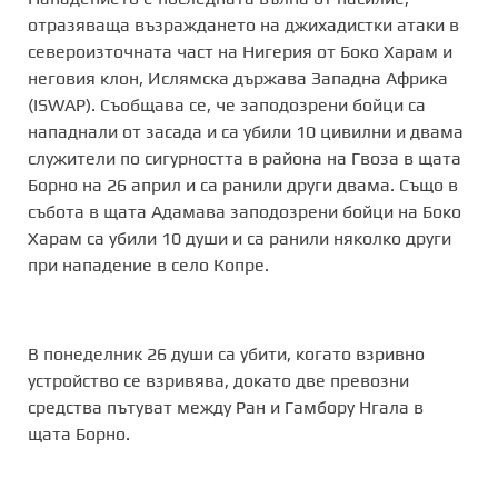
отразяваща възраждането на джихадистки атаки в
североизточната част на Нигерия от Боко Харам и
неговия клон, Ислямска държава Западна Африка
(ISWAP). Съобщава се, че заподозрени бойци са
нападнали от засада и са убили 10 цивилни и двама
служители по сигурността в района на Гвоза в щата
Борно на 26 април и са ранили други двама. Също в
събота в щата Адамава заподозрени бойци на Боко
Харам са убили 10 души и са ранили няколко други
при нападение в село Копре.
В понеделник 26 души са убити, когато взривно
устройство се взривява, докато две превозни
средства пътуват между Ран и Гамбору Нгала в
щата Борно.