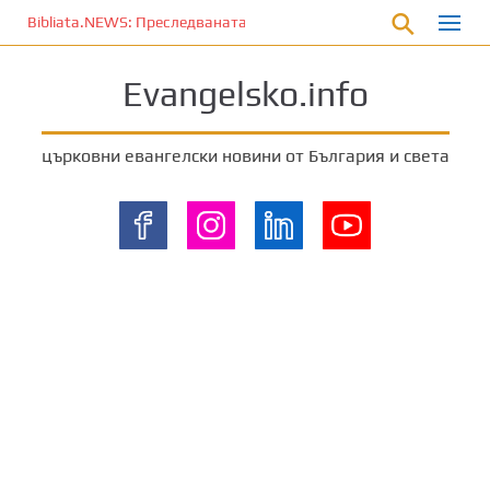
П
Bibliata.NEWS: Преследваната църква [9 август 2026]
р
е
Evangelsko.info
м
и
н
църковни евангелски новини от България и света
е
т
е
к
ъ
м
о
с
н
о
в
н
о