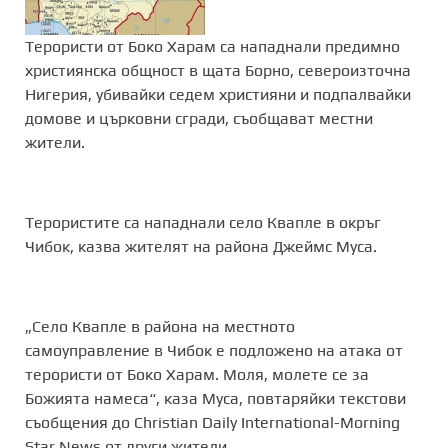
Терористи от Боко Харам са нападнали предимно
християнска общност в щата Борно, североизточна
Нигерия, убивайки седем християни и подпалвайки
домове и църковни сгради, съобщават местни
жители.
Терористите са нападнали село Квапле в окръг
Чибок, казва жителят на района Джеймс Муса.
„Село Квапле в района на местното
самоуправление в Чибок е подложено на атака от
терористи от Боко Харам. Моля, молете се за
Божията намеса“, каза Муса, повтаряйки текстови
съобщения до Christian Daily International-Morning
Star News от други жители.