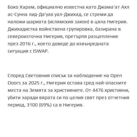
Боко Харам, официално известна като Джама'ат Ахл
ас-Сунна лид-Да'уах уал-Джихад, се стреми да
наложи шариата (ислямския закон) в цяла Нигерия.
Джихадистка войнствена групировка, базирана в
североизточна Нигерия, претърпя разцепление
през 2016 г., което доведе до извънредната
ситуация с ISWAP.
Според Световния списък за наблюдение на Open
Doors за 2025 г., Нигерия остава сред най-опасните
места на Земята за християните. От 4476 християни,
убити заради вярата си по целия свят през отчетния
период, 3100 (69%) са в Нигерия.