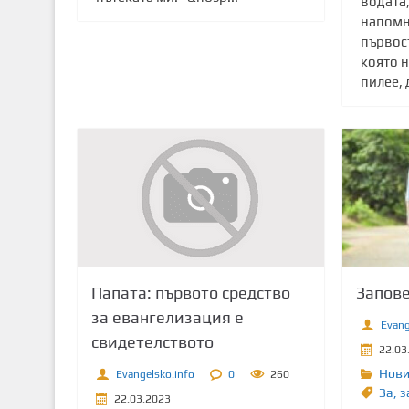
водата
напомня
първос
която н
пилее, д
Папата: първото средство
Запове
за евангелизация е
Evang
свидетелството
22.03
Нов
Evangelsko.info
0
260
Зa
,
з
22.03.2023