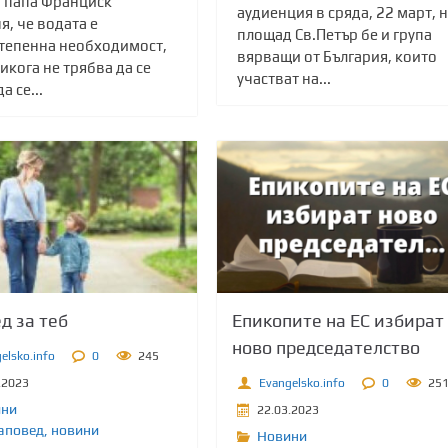
, папа Франциск
аудиенция в сряда, 22 март, 
, че водата е
площад Св.Петър бе и група
тепенна необходимост,
вярващи от България, които
икога не трябва да се
участват на...
а се...
д за теб
Епикопите на ЕС избират
ново председателство
elsko.info
0
245
.2023
Evangelsko.info
0
25
ини
22.03.2023
аповед
,
новини
Новини