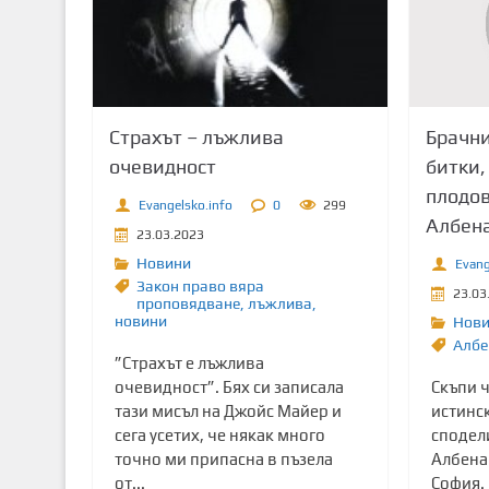
т
о
с
ъ
д
Брачни
Страхът – лъжлива
ъ
битки,
очевидност
р
плодов
ж
Evangelsko.info
0
299
Албена
а
23.03.2023
н
Новини
Evang
и
Закон право вяра
23.03
проповядване
,
лъжлива
,
е
новини
Нов
Албе
”Страхът е лъжлива
Скъпи ч
очевидност”. Бях си записала
истинс
тази мисъл на Джойс Майер и
сподели
сега усетих, че някак много
Албена
точно ми припасна в пъзела
София. 
от...