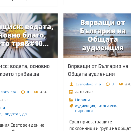
ск: водата, основно
Вярващи от България на
 което трябва да
Общата аудиенция
Evangelsko.info
0
27
elsko.info
0
434
22.03.2023
Новини
.2023
аудиенция
,
БЪЛГАРИЯ
,
ини
вярващи
о,
,
водата“
,
да
Сред присъстващите
шния Световен ден на
поклонници и групи на обща