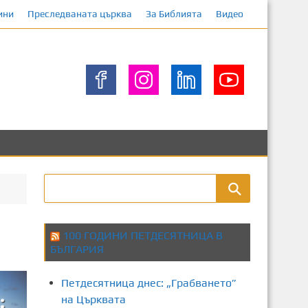
ини
Преследваната църква
За Библията
Видео
100 ГОДИНИ ПЕТДЕСЯТНИЦА В
БЪЛГАРИЯ
Петдесятница днес: „Грабването”
на Църквата