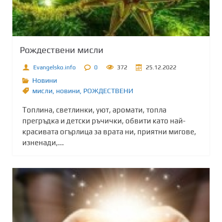
Рождествени мисли
Evangelsko.info
0
372
25.12.2022
Новини
мисли
,
новини
,
РОЖДЕСТВЕНИ
Топлина, светлинки, уют, аромати, топла
прегръдка и детски ръчички, обвити като най-
красивата огърлица за врата ни, приятни мигове,
изненади,...