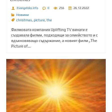
Evangelsko.info
0
256
26.12.2022
Новини
christmas
,
picture
,
the
Филмовата компания Uplifting TV винаги е
създавала филми, подходящи за семейството и с
вдъхновяващо съдържание, а новият филм „The
Picture of...