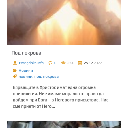
Под покрова
Evangelsko.info
0
254
25.12.2022
Новини
новини
,
под
,
покрова
Вярващите в Христос имат една огромна
привилегия. Ние имаме моралното право да
дойдем при Бога – в Неговото присъствие. Ние
сме приети от Него...