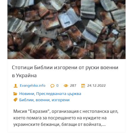
Стотици Библии изгорени от руски военни
в Украйна
Evangelsko.info
0
287
24.12.2022
Новини
,
Преследваната църква
Библии
,
военни
,
изгорени
Мисия "Евразия", организация с нестопанска цел,
което помага за посрещането на нуждите на
украинските бежанци, бягащи от войната,...