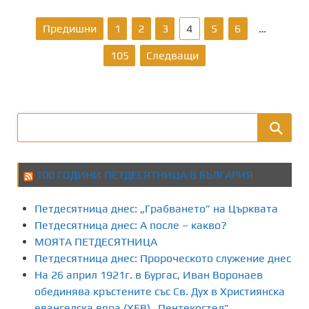
Р
Предишни
1
2
3
4
5
6
…
а
105
Следващи
з
д
е
л
100 ГОДИНИ ПЕТДЕСЯТНИЦА В БЪЛГАРИЯ
я
Петдесятница днес: „Грабването” на Църквата
н
Петдесятница днес: А после – какво?
МОЯТА ПЕТДЕСЯТНИЦА
е
Петдесятница днес: Пророческото служение днес
На 26 април 1921г. в Бургас, Иван Воронаев
н
обединява кръстените със Св. Дух в Християнска
евангелска вяра (ХЕВ) „Пентекостел”