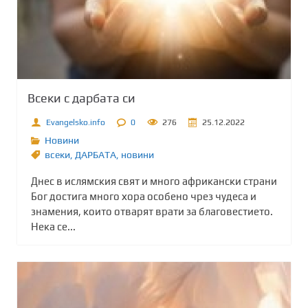
Всеки с дарбата си
Evangelsko.info
0
276
25.12.2022
Новини
всеки
,
ДАРБАТА
,
новини
Днес в ислямския свят и много африкански страни
Бог достига много хора особено чрез чудеса и
знамения, които отварят врати за благовестието.
Нека се...