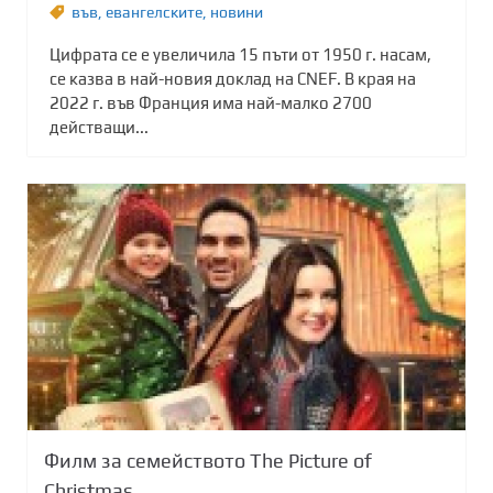
във
,
евангелските
,
новини
Цифрата се е увеличила 15 пъти от 1950 г. насам,
се казва в най-новия доклад на CNEF. В края на
2022 г. във Франция има най-малко 2700
действащи...
Филм за семейството The Picture of
Christmas