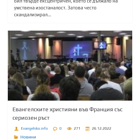
бил твърде ексцентричен, което се дължало на
умствена изостаналост. Затова често
скандализирал...
Евангелските християни във Франция със
сериозен ръст
Evangelsko.info
0
271
26.12.2022
Новини