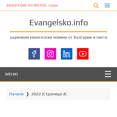
П
ЕВАНГЕЛИЕ ПО МАТЕЙ, глава 5:33-37
р
е
Evangelsko.info
м
и
н
църковни евангелски новини от България и света
е
т
е
к
ъ
м
МЕНЮ
о
с
н
Начало
❯
2022
(Страница 4)
о
в
н
о