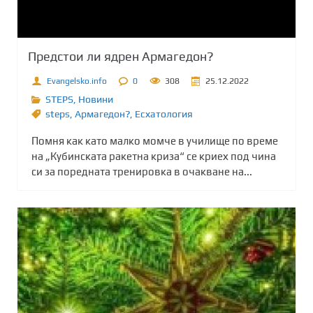
Предстои ли ядрен Армагедон?
Evangelsko.info
0
308
25.12.2022
STEPS
,
Новини
steps
,
Армагедон?
,
Есхатология
Помня как като малко момче в училище по време
на „Кубинската ракетна криза“ се криех под чина
си за поредната тренировка в очакване на...