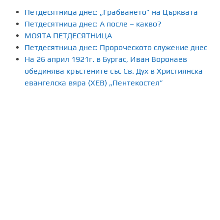
л
Петдесятница днес: „Грабването” на Църквата
я
Петдесятница днес: А после – какво?
МОЯТА ПЕТДЕСЯТНИЦА
н
Петдесятница днес: Пророческото служение днес
На 26 април 1921г. в Бургас, Иван Воронаев
е
обединява кръстените със Св. Дух в Християнска
н
евангелска вяра (ХЕВ) „Пентекостел”
а
п
у
б
л
и