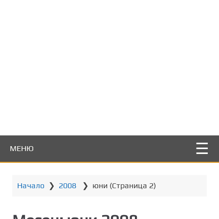
т
о
с
ъ
д
ъ
р
ж
а
н
и
е
МЕНЮ
Начало
❯
2008
❯
юни
(Страница 2)