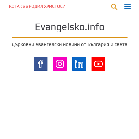
П
КОГА се е РОДИЛ ХРИСТОС?
р
е
Evangelsko.info
м
и
н
църковни евангелски новини от България и света
е
т
е
к
ъ
м
о
с
н
о
в
н
о