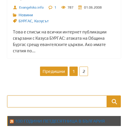
Evangelsko.info
1
787
01.06.2008
Новини
БУРГАС
,
Казусът
Това е списък на всички интернет публикации
свързани с Казуса БУРГАС: атаката на Община
Бургас срещу евангелските църкви. Ако имате
статия по...
Р
Предишни
1
2
а
з
д
е
100 ГОДИНИ ПЕТДЕСЯТНИЦА В БЪЛГАРИЯ