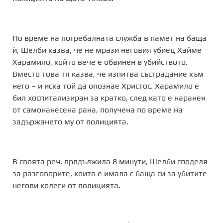
По време на погребалната служба в памет на баща
ѝ, Шелби казва, че не мрази неговия убиец Хайме
Харамило, който вече е обвинен в убийството.
Вместо това тя казва, че изпитва състрадание към
него – и иска той да опознае Христос. Харамило е
бил хоспитализиран за кратко, след като е наранен
от самонанесена рана, получена по време на
задържането му от полицията.
В своята реч, прпдължила 8 минути, Шелби споделя
за разговорите, които е имала с баща си за убитите
негови колеги от полицията.