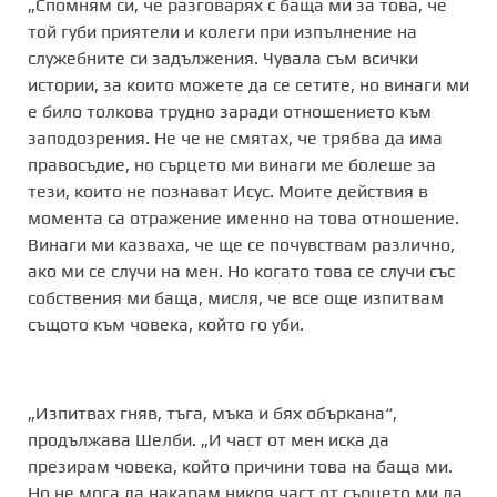
„Спомням си, че разговарях с баща ми за това, че
той губи приятели и колеги при изпълнение на
служебните си задължения. Чувала съм всички
истории, за които можете да се сетите, но винаги ми
е било толкова трудно заради отношението към
заподозрения. Не че не смятах, че трябва да има
правосъдие, но сърцето ми винаги ме болеше за
тези, които не познават Исус. Моите действия в
момента са отражение именно на това отношение.
Винаги ми казваха, че ще се почувствам различно,
ако ми се случи на мен. Но когато това се случи със
собствения ми баща, мисля, че все още изпитвам
същото към човека, който го уби.
„Изпитвах гняв, тъга, мъка и бях объркана“,
продължава Шелби. „И част от мен иска да
презирам човека, който причини това на баща ми.
Но не мога да накарам никоя част от сърцето ми да