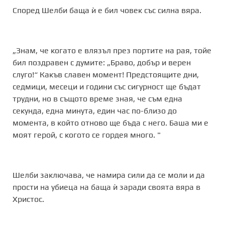
Според Шелби баща ѝ е бил човек със силна вяра.
„Знам, че когато е влязъл през портите на рая, тойе
бил поздравен с думите: „Браво, добър и верен
слуго!“ Какъв славен момент! Предстоящите дни,
седмици, месеци и години със сигурност ще бъдат
трудни, но в същото време зная, че съм една
секунда, една минута, един час по-близо до
момента, в който отново ще бъда с него. Баша ми е
моят герой, с когото се гордея много. "
Шелби заключава, че намира сили да се моли и да
прости на убиеца на баща ѝ заради своята вяра в
Христос.