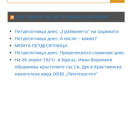
100 ГОДИНИ ПЕТДЕСЯТНИЦА В БЪЛГАРИЯ
Петдесятница днес: „Грабването” на Църквата
Петдесятница днес: А после – какво?
МОЯТА ПЕТДЕСЯТНИЦА
Петдесятница днес: Пророческото служение днес
На 26 април 1921г. в Бургас, Иван Воронаев
обединява кръстените със Св. Дух в Християнска
евангелска вяра (ХЕВ) „Пентекостел”