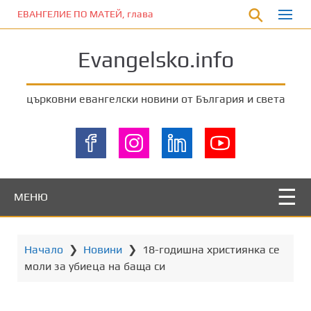
П
ЕВАНГЕЛИЕ ПО МАТЕЙ, глава 5:33-37
р
е
Evangelsko.info
м
и
н
църковни евангелски новини от България и света
е
т
е
к
ъ
м
МЕНЮ
о
с
н
Начало
❯
Новини
❯
18-годишна християнка се
о
моли за убиеца на баща си
в
н
о