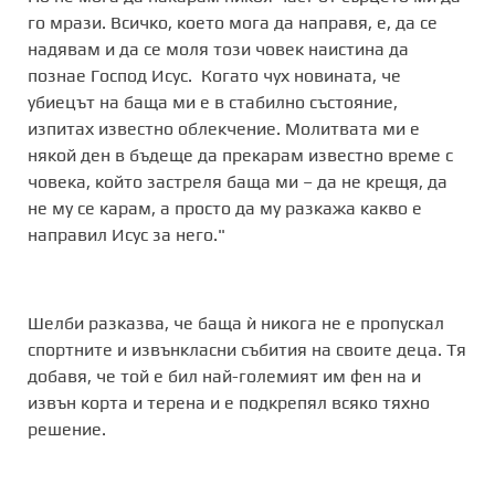
го мрази. Всичко, което мога да направя, е, да се
надявам и да се моля този човек наистина да
познае Господ Исус. Когато чух новината, че
убиецът на баща ми е в стабилно състояние,
изпитах известно облекчение. Молитвата ми е
някой ден в бъдеще да прекарам известно време с
човека, който застреля баща ми – да не крещя, да
не му се карам, а просто да му разкажа какво е
направил Исус за него."
Шелби разказва, че баща ѝ никога не е пропускал
спортните и извънкласни събития на своите деца. Тя
добавя, че той е бил най-големият им фен на и
извън корта и терена и е подкрепял всяко тяхно
решение.