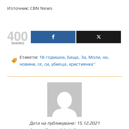
Източник: CBN News
400
SHARES
Етикети:
18-годишна
,
Баща
,
Зa
,
Моли
,
на
,
новини
,
се
,
си
,
убиеца
,
християнка“
Дата на публикуване:
15.12.2021