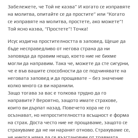
Забележете, че Той не казва” И когато се изправяте
на молитва, опитайте се да простите” или “Когато
се изправяте на молитва, простете, ако можете”!
Той ясно казва, “Простете”! Точка!
Исус издигна простителността в заповед. Щеше да
бъде несправедливо от негова страна да ни
заповяда да правим нещо, което ние не бихме
могли да направим. Така че, можете да сте сигурни,
че е във вашите способности да се подчинявате на
неговата заповед и да прощавате – без значение
колко много са ви наранили.
Защо тогава за вас е толкова трудно да го
направите? Вероятно, защото имате страхове,
които ви дърпат назад. Повечето хора не го
осъзнават, но непростителността всъщност е форма
на страх. Доста често ние не прощаваме, защото се
страхуваме да не ни наранят отново. Страхуваме се,
че никога няма да се възстановим от травмата,