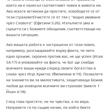
която ни е нанесъл съответният човек в живота ни.
Ако искате истински да простите, освободете се от
тези страхове!Очистете се от тях с “водно умиване
чрез Словото” (Ефесяни 5:26). Изпълнете ума и
сърцето си с Божиите обещания, съответстващи на
вашата ситуация.
Ако вашата работа е застрашена от този човек,
например, разсъждавайте върху факта, че нито
едно оръжие, скроено против вас, не ще успее (Исая
54:17) и уповавайте на факта, че Бог ще снабди
всичките ваши нужди според своите богатства в
слава чрез Исус Христос (Филипяни 4:19). Позволете
на знанието ви за милостивата, защитаваща Божия
любов да изхвърли всичките ви страхове (вижте 1
Йоан 4:18).
След това простете, не по чувства, а по вяра.
Направете го по същия начин, по който бихте