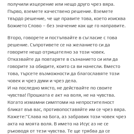
получили изцерение или нещо друго чрез вяра.
Първо, вземете качествено решение. Вземете
твърдо решение, че ще правите това, което изисква
Божието Слово – без значение как ще го направите.
Второ, говорете и постъпвайте в съгласие с това
решение. Съпротивете се на желанието си да
говорите нещо отрицателно за този човек.
Отказвайте да повтаряте в съзнанието си или да
говорите за обидите, които са ви нанесли. Вместо
това, търсете възможности да благославяте този
човек и чрез думи и чрез дела.
И на последно място, не действайте по своите
чувства! Прошката е акт на воля, не на чувства.
Когато измамни симптоми на непростителност
бликат във вас, противопоставяйте им се чрез вяра.
Кажете:”Слава на Бога, аз забравих този човек чрез
акта на моята воля. В името на Исус аз не се
ръководя от тези чувства. Те ще трябва да се