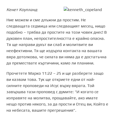
Кенет Коупланд
Ние можем и сме длъжни да простим. Не
следващата седмица или следващият месец, нищо
подобно – трябва да простите на този човек днес! В
духовен план, непростителността е крайно опасна.
Тя ще направи духът ви слаб и молитвите ви
неефективни. Тя ще издърпа контакта на вашата
вяра дотолкова, че силата ви няма да е достатъчна
да премествате къртичини, камо ли планини.
Прочетете Марко 11:22 – 25 и ще разберете защо
ви казвам това. Тук ще откриете едни от най-
силните проповеди на Исус върху вярата. Той
завършва тази проповед с думите: “И когато се
изправяте на молитва, прощавайте, ако имате
нещо против някого, за да прости и Отец ви, Който е
на небесата, вашите прегрешения”.