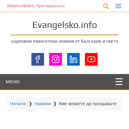
П
Bibliata.NEWS: Преследваната църква [7 август 2026]
р
е
Evangelsko.info
м
и
н
църковни евангелски новини от България и света
е
т
е
к
ъ
м
МЕНЮ
о
с
н
Начало
❯
Новини
❯
Bие можете да прощавате
о
в
н
о