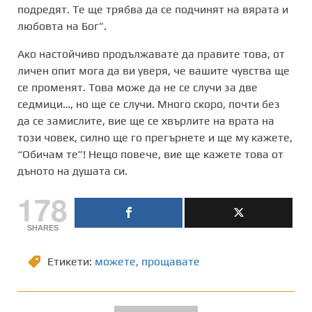
подредят. Те ще трябва да се подчинят на вярата и
любовта на Бог”.
Ако настойчиво продължавате да правите това, от
личен опит мога да ви уверя, че вашите чувства ще
се променят. Това може да не се случи за две
седмици…, но ще се случи. Много скоро, почти без
да се замислите, вие ще се хвърлите на врата на
този човек, силно ще го прегърнете и ще му кажете,
“Обичам те”! Нещо повече, вие ще кажете това от
дъното на душата си.
178
SHARES
Етикети:
можете
,
прощавате