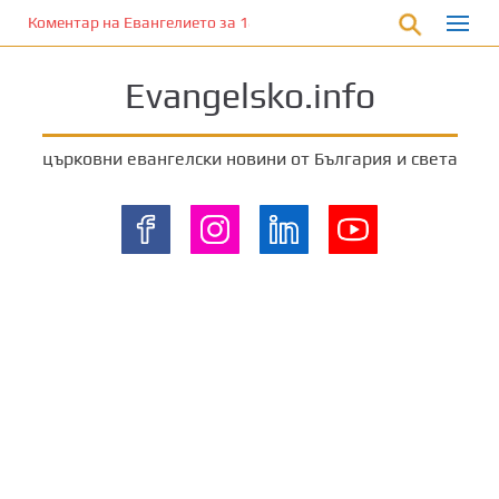
П
Коментар на Евангелието за 18 август 2024 г. от отец Йоан Хад
р
е
Evangelsko.info
м
и
н
църковни евангелски новини от България и света
е
т
е
к
ъ
м
о
с
н
о
в
н
о