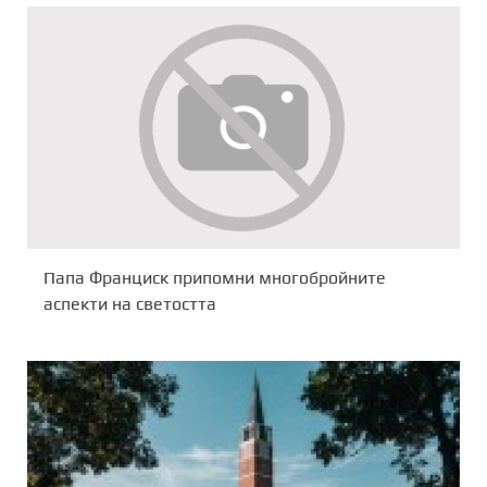
Папа Франциск припомни многобройните
аспекти на светостта