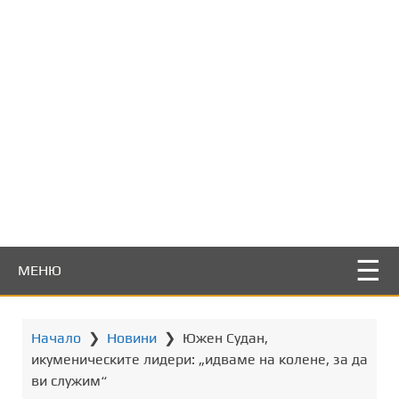
т
о
с
ъ
д
ъ
р
ж
а
н
и
е
МЕНЮ
Начало
❯
Новини
❯
Южен Судан,
икуменическите лидери: „идваме на колене, за да
ви служим“