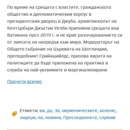
По време на срещата с властите, гражданското
общество и дипломатическия корпус в
президентския дворец в Джуба, архиепископът на
Кентърбъри Джъстин Уелби припомни срещата във
Ватикана през 2019 г. и не крие разочарованието си
от липсата на напредък към мира. Модераторът на
Общото събрание на Църквата на Шотландия,
преподобният Грийншийлдс, призова вярата на
политиците да бъде приложена на практика в
служба на най-уязвимите и маргинализирани
Прочети всичко
Етикети:
ви
,
да
,
Зa
,
икуменическите
,
колене,
,
лидери
,
на
,
новини
,
Преследваната
,
служим