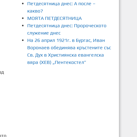
Петдесятница днес: А после –
какво?
МОЯТА ПЕТДЕСЯТНИЦА
Петдесятница днес: Пророческото
служение днес
На 26 април 1921г. в Бургас, Иван
Воронаев обединява кръстените със
Св. Дух в Християнска евангелска
вяра (ХЕВ) „Пентекостел”
од
ото