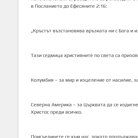
в Посланието до Eфесяните 2:16:
„Кръстът възстановява връзката ни с Бога и и
Тази седмица християните по света са призов
Колумбия – за мир и изцеление от насилие, 
Северна Америка – за Църквата да се издигне
Христос преди всичко.
Присъединете се към нас, докато продължав