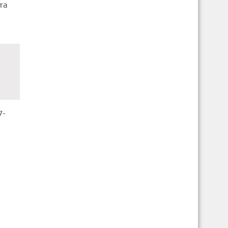
та
7-