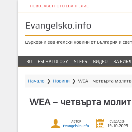
П
НОВОЗАВЕТНОТО ЕВАНГЕЛИЕ
р
е
Evangelsko.info
м
и
н
църковни евангелски новини от България и све
е
т
е
30
ESCHATOLOGY
STEPS
ВИДЕО
ЗА БИБ
к
ъ
м
Начало
❯
Новини
❯
WEA – четвърта молитв
о
с
WEA – четвърта молит
н
о
в
АВТОР
СЪЗДАДЕН
н
19.10.2025
Evangelsko.info
о