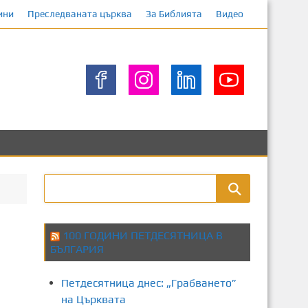
ини
Преследваната църква
За Библията
Видео
100 ГОДИНИ ПЕТДЕСЯТНИЦА В
БЪЛГАРИЯ
Петдесятница днес: „Грабването”
на Църквата