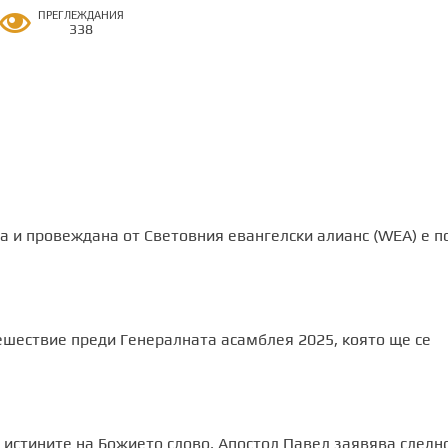
ПРЕГЛЕЖДАНИЯ
338
 и провеждана от Световния евангелски алианс (WEA) е п
шествие преди Генералната асамблея 2025, която ще се
 истините на Божието слово. Апостол Павел заявява следн