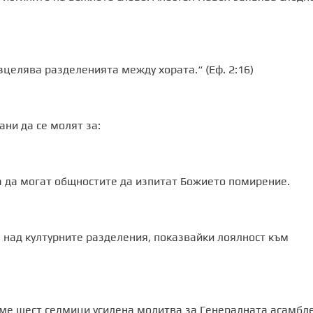
зцелява разделенията между хората.“ (Еф. 2:16)
ани да се молят за:
за да могат общностите да изпитат Божието помирение.
 над културните разделения, показвайки лоялност към
аме шест седмици усилена молитва за Генералната асамбл