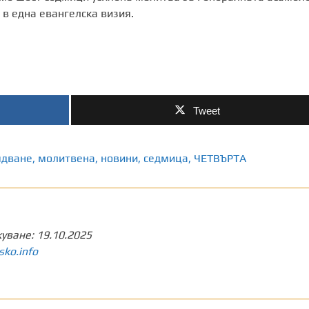
в една евангелска визия.
Tweet
ядване
,
молитвена
,
новини
,
седмица
,
ЧЕТВЪРТА
куване:
19.10.2025
sko.info