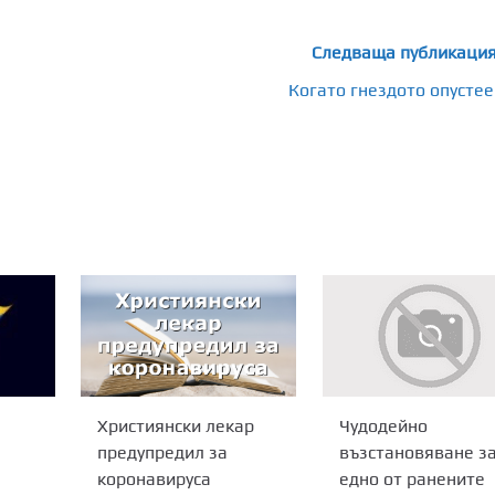
Следваща публикаци
Когато гнездото опустее
Християнски лекар
Чудодейно
предупредил за
възстановяване з
коронавируса
едно от ранените