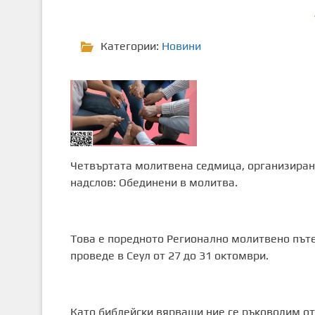
т
о
Категории:
Новини
с
ъ
д
ъ
р
ж
а
н
Четвъртата молитвена седмица, организирана
и
надслов: Обединени в молитва.
е
Това е поредното Регионално молитвено пъте
проведе в Сеул от 27 до 31 октомври.
Като библейски вярващи ние се ръководим от