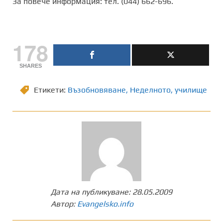
За повече информация: тел. (044) 662-696.
178
SHARES
Етикети:
Възобновяване
,
Неделното
,
училище
Дата на публикуване:
28.05.2009
Автор:
Evangelsko.info