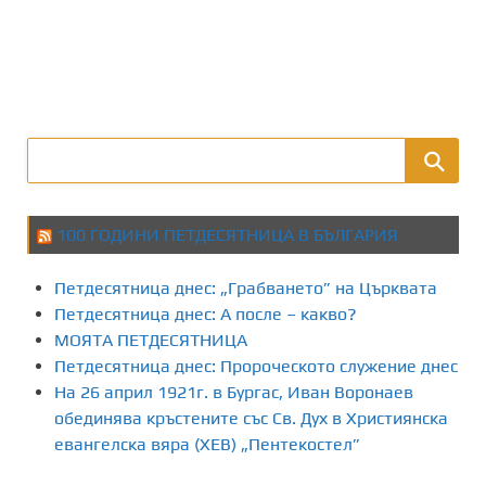
100 ГОДИНИ ПЕТДЕСЯТНИЦА В БЪЛГАРИЯ
Петдесятница днес: „Грабването” на Църквата
Петдесятница днес: А после – какво?
МОЯТА ПЕТДЕСЯТНИЦА
Петдесятница днес: Пророческото служение днес
На 26 април 1921г. в Бургас, Иван Воронаев
обединява кръстените със Св. Дух в Християнска
евангелска вяра (ХЕВ) „Пентекостел”