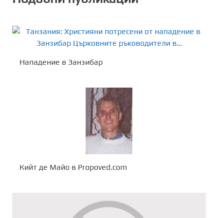
Hападение в Занзибар
Кийт де Майо в Propoved.com