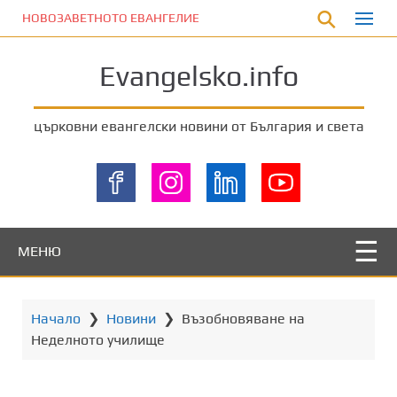
П
НОВОЗАВЕТНОТО ЕВАНГЕЛИЕ
р
е
Evangelsko.info
м
и
н
църковни евангелски новини от България и света
е
т
е
к
ъ
м
МЕНЮ
о
с
н
Начало
❯
Новини
❯
Възобновяване на
о
Неделното училище
в
н
о