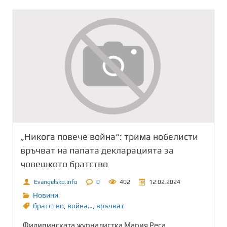
„Никога повече война“: трима нобелисти
връчват на папата декларацията за
човешкото братство
Evangelsko.info
0
402
12.02.2024
Новини
братство
,
война…
,
връчват
Филипинската журналистка Мария Реса,