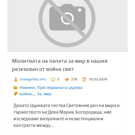
Молитвата на папата за мир в нашия
разкъсван от война свят
Evangelsko.info
0
276
10.03.2024
Новини
,
Преследваната църква
война…
,
Зa
,
мир
Докато Църквата чества Световния ден на мира и
тържеството на Дева Мария, Богородица, ние
изследваме визуалните и екзистенциални
контрасти между...