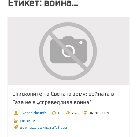
Етикет:
война…
Епископите на Светата земя: войната в
Газа не е „справедлива война“
Evangelsko.info
0
278
02.10.2024
Новини
война…
,
войната“
,
Газа,