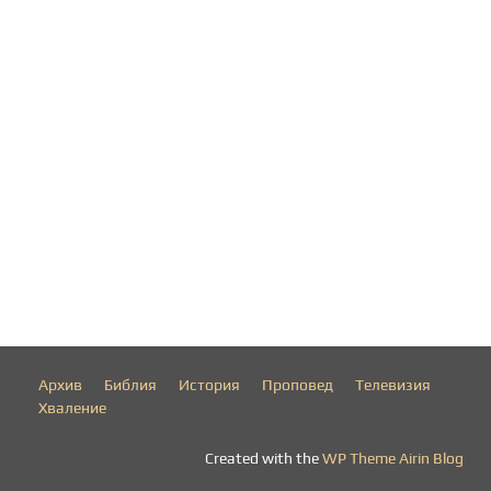
к
а
ц
и
и
т
е
н
Архив
Библия
История
Проповед
Телевизия
а
Хваление
с
Created with the
WP Theme Airin Blog
т