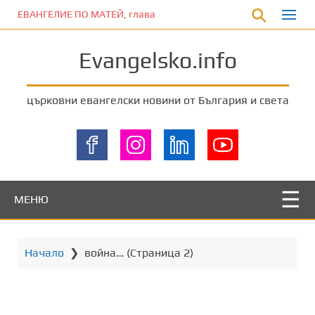
П
ЕВАНГЕЛИЕ ПО МАТЕЙ, глава 11:12
р
е
Evangelsko.info
м
и
н
църковни евангелски новини от България и света
е
т
е
к
ъ
м
МЕНЮ
о
с
н
Начало
❯
война…
(Страница 2)
о
в
н
о