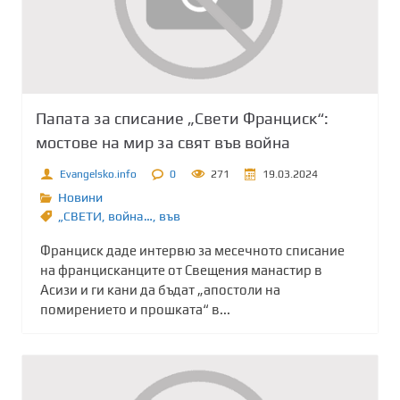
Папата за списание „Свети Франциск“:
мостове на мир за свят във война
Evangelsko.info
0
271
19.03.2024
Новини
„СВЕТИ
,
война…
,
във
Франциск даде интервю за месечното списание
на францисканците от Свещения манастир в
Асизи и ги кани да бъдат „апостоли на
помирението и прошката“ в...