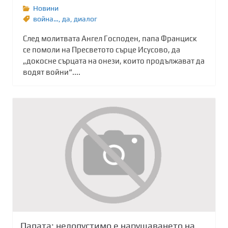
Новини
война…
,
да
,
диалог
След молитвата Ангел Господен, папа Франциск
се помоли на Пресветото сърце Исусово, да
„докосне сърцата на онези, които продължават да
водят войни“....
Папата: недопустимо е нарушаването на