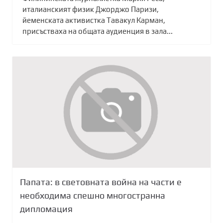
италианският физик Джорджо Паризи,
йеменската активистка Тавакул Карман,
присъстваха на общата аудиенция в зала...
Папата: в световната война на части e
необходима спешно многостранна
дипломация