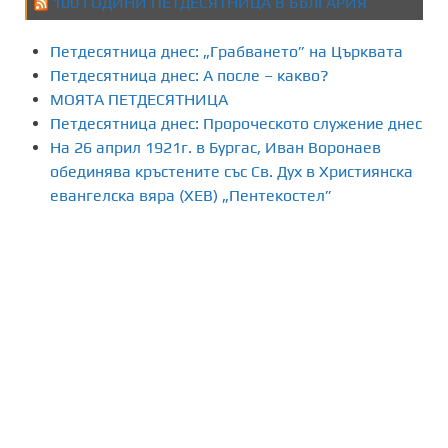
100 ГОДИНИ ПЕТДЕСЯТНИЦА В БЪЛГАРИЯ
л
Петдесятница днес: „Грабването” на Църквата
я
Петдесятница днес: А после – какво?
МОЯТА ПЕТДЕСЯТНИЦА
н
Петдесятница днес: Пророческото служение днес
На 26 април 1921г. в Бургас, Иван Воронаев
е
обединява кръстените със Св. Дух в Християнска
н
евангелска вяра (ХЕВ) „Пентекостел”
а
п
у
б
л
и