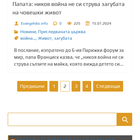
Папата: никоя война не си струва загубата
на човешки живот
Evangelsko.info
0
225
15.01.2024
Новини
,
Преследваната църква
война…
,
Живот
,
загубата
В послание, изпратено до 6-ия Парижки форум за
мир, папа Франциск казва, че „никоя война не си
струва сълзите на майка, която вижда детето си...
Р
Предишни
1
2
3
4
Следващи
а
з
д
е