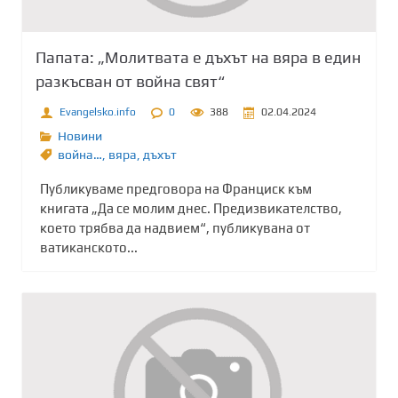
Папата: „Молитвата е дъхът на вяра в един
разкъсван от война свят“
Evangelsko.info
0
388
02.04.2024
Новини
война…
,
вяра
,
дъхът
Публикуваме предговора на Франциск към
книгата „Да се молим днес. Предизвикателство,
което трябва да надвием“, публикувана от
ватиканското...