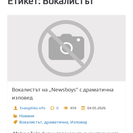
Етикет:
Вокалистът
Вокалистът на „Newsboys” с драматична
изповед
Evangelsko.info
0
459
04.05.2026
Новини
Вокалистът
,
драматична
,
Изповед