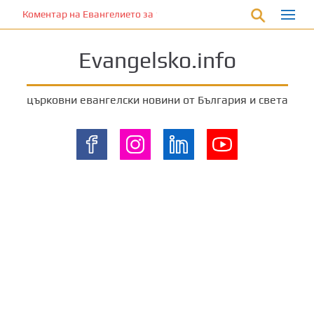
П
Коментар на Евангелието за 18 август 2024 г. от отец Йоан Ха
р
е
Evangelsko.info
м
и
н
църковни евангелски новини от България и света
е
т
е
к
ъ
м
о
с
н
о
в
н
о