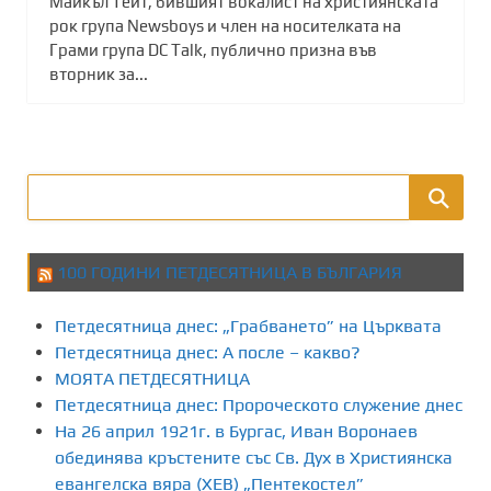
Майкъл Тейт, бившият вокалист на християнската
рок група Newsboys и член на носителката на
Грами група DC Talk, публично призна във
вторник за...
100 ГОДИНИ ПЕТДЕСЯТНИЦА В БЪЛГАРИЯ
Петдесятница днес: „Грабването” на Църквата
Петдесятница днес: А после – какво?
МОЯТА ПЕТДЕСЯТНИЦА
Петдесятница днес: Пророческото служение днес
На 26 април 1921г. в Бургас, Иван Воронаев
обединява кръстените със Св. Дух в Християнска
евангелска вяра (ХЕВ) „Пентекостел”