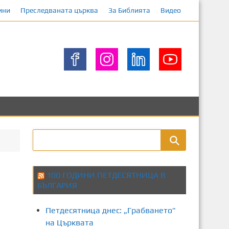
ини
Преследваната църква
За Библията
Видео
100 ГОДИНИ ПЕТДЕСЯТНИЦА В
БЪЛГАРИЯ
Петдесятница днес: „Грабването”
на Църквата