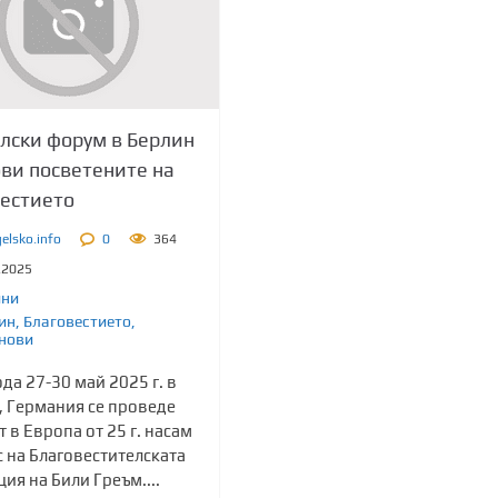
лски форум в Берлин
ви посветените на
естието
elsko.info
0
364
.2025
ини
ин
,
Благовестието
,
нови
да 27-30 май 2025 г. в
, Германия се проведе
 в Европа от 25 г. насам
 на Благовестителската
ия на Били Греъм....