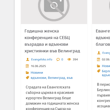
т
о
с
ъ
д
Годишна женска
Еванге
ъ
конференция на СЕБЦ
вдъхно
р
възрадва и вдъхнови
благов
ж
християнки във Велинград
а
Evang
н
Evangelsko.info
0
394
02.06
и
Нов
16.06.2025
е
Берл
Новини
вдъх
вдъхнови
,
Велинград
,
във
В перио
Сградата на Евангелската
Берлин
съборна църква в красивия
първият
курортен Велинград беше
конгрес
домакин на годишната женска
асоциац
конференция на Съюза на