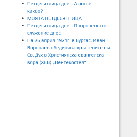
Петдесятница днес: А после –
какво?
МОЯТА ПЕТДЕСЯТНИЦА
Петдесятница днес: Пророческото
служение днес
На 26 април 1921г. в Бургас, Иван
Воронаев обединява кръстените със
Св. Дух в Християнска евангелска
вяра (ХЕВ) „Пентекостел”