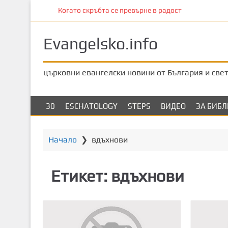
П
Когато скръбта се превърне в радост
р
е
Evangelsko.info
м
и
н
църковни евангелски новини от България и све
е
т
е
30
ESCHATOLOGY
STEPS
ВИДЕО
ЗА БИБ
к
ъ
м
Начало
❯
вдъхнови
о
с
Етикет:
вдъхнови
н
о
в
н
о