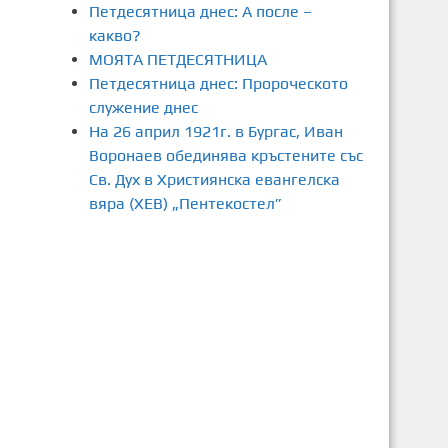
Петдесятница днес: А после –
какво?
МОЯТА ПЕТДЕСЯТНИЦА
Петдесятница днес: Пророческото
служение днес
На 26 април 1921г. в Бургас, Иван
Воронаев обединява кръстените със
Св. Дух в Християнска евангелска
вяра (ХЕВ) „Пентекостел”