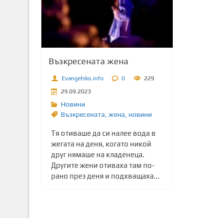
т
о
с
ъ
д
Възкресената жена
ъ
р
Evangelsko.info
0
229
ж
29.09.2023
а
Новини
н
Възкресената
,
жена
,
новини
и
Тя отиваше да си налее вода в
е
жегата на деня, когато никой
друг нямаше на кладенеца.
Другите жени отиваха там по-
рано през деня и подхващаха...