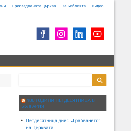
ини
Преследваната църква
За Библията
Видео
100 ГОДИНИ ПЕТДЕСЯТНИЦА В
БЪЛГАРИЯ
Петдесятница днес: „Грабването”
на Църквата