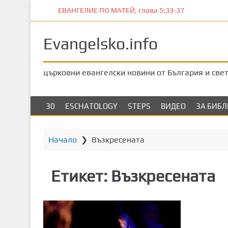
П
ЕВАНГЕЛИЕ ПО МАТЕЙ, глава 5:33-37
р
е
Evangelsko.info
м
и
н
църковни евангелски новини от България и све
е
т
е
30
ESCHATOLOGY
STEPS
ВИДЕО
ЗА БИБ
к
ъ
м
Начало
❯
Възкресената
о
с
Етикет:
Възкресената
н
о
в
н
о